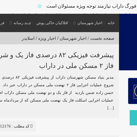
ورگ داراب نیازمند توجه ویژه مسئولان است
۞
بخشداران شهرستان داراب با حضور مدیرکل سیاسی استانداری فارس
خانه
اخبار شهرستان
افلاکیان خاکی پوش
چـند رسانه
فرو
ر گشت مشترک بازرسی در شهرستان
۞
اله برای بازشناسی هویت دارابگرد
۞
/
/
صفحه نخست /
اخبار شهرستان
اخبار ویژه
اسلایدر
۞
عدن منگنز داراب
پیشرفت فیزیکی ۸۲ درصدی فاز یک و 
۞
ر داراب/کشف سلاح جنگی و تلفن ماهواره ای از این باند
۞
فاز ۲ مسکن ملی در داراب
ر فرماندار ویژه شهرستان
مدیر بنیاد مسکن شهرستان داراب از 
شروع عملیات اجرایی فاز ۲ نهضت ملی مسکن در داراب خبر
حسن زاده ضمن بازدید از فاز یک و دو نهضت ملی مسکن داراب اظه
[…]
کد مطلب : 12176