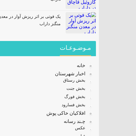
یک فوتی بر اثر ریزش آوار در معدن
منگنز داراب
مـوضـوعـات
خانه
اخبار شهرستان
بخش رستاق
بخش جنت
بخش فورگ
بخش فسارود
افلاکیان خاکی پوش
چـند رسانه
عکس