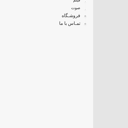
فیلم
صوت
فروشـگاه
تمـاس با ما