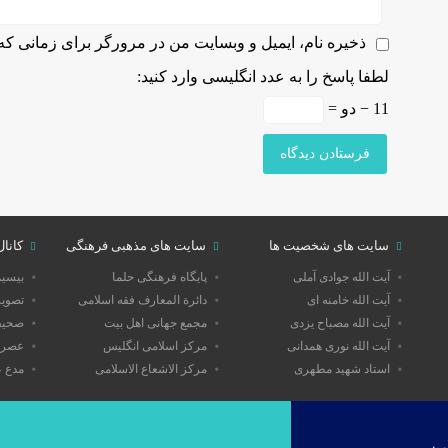
ذخیره نام، ایمیل و وبسایت من در مرورگر برای زمانی که 
لطفا پاسخ را به عدد انگلیسی وارد کنید:
11 − دو =
سایت های شخصیت ها
سایت های مذهبی فرهنگی
کانال
آیت الله جوادی آملی
پایگاه فرهنگی حلما
بیسی
آیت الله خامنه ای
دائرة المعارف فقه اسلامی
تصویر
آیت الله مصباح یزدی
مجمع جهانی اهل بیت
صحیفه
آیت الله نوری همدانی
مرکز اسلامی انگلیس
عصر 
استاد شهید مطهری
مرکز الاشعاع الاسلامی
مدع 
ین