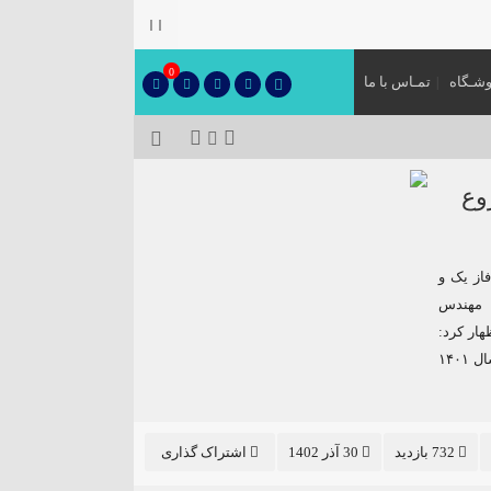
۞
0
شـگاه
تمـاس با ما
شروع
پیشرفت فیزیکی ۸۲ درصدی فاز یک و
 داد. مهندس
ار کرد:
عملیات اجرایی اسکلت فاز یک نهضت ملی مسکن که از مردادماه سال ۱۴٠۱
732 بازدید
30 آذر 1402
اشتراک گذاری