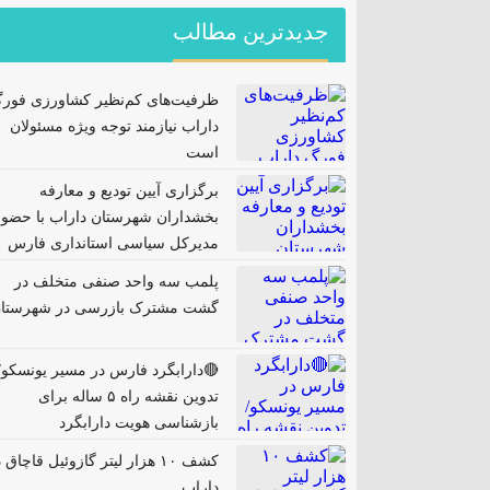
جدیدترین مطالب
ظرفیت‌های کم‌نظیر کشاورزی فور
داراب نیازمند توجه ویژه مسئولان
است
برگزاری آیین تودیع و معارفه
بخشداران شهرستان داراب با حضور
مدیرکل سیاسی استانداری فارس
پلمب سه واحد صنفی متخلف در
گشت مشترک بازرسی در شهرستا
🔴دارابگرد فارس در مسیر یونسکو/
تدوین نقشه راه ۵ ساله برای
بازشناسی هویت دارابگرد
کشف ۱۰ هزار لیتر گازوئیل قاچاق 
داراب