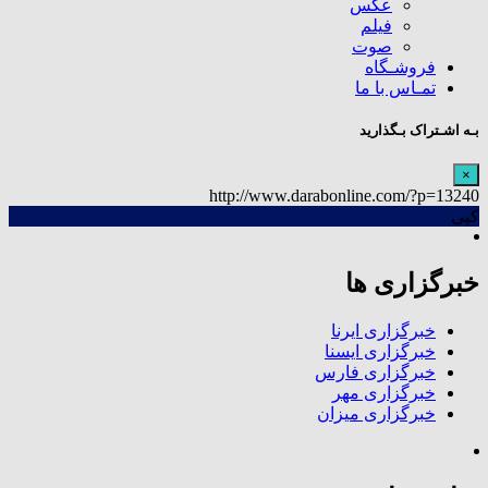
عکس
فیلم
صوت
فروشـگاه
تمـاس با ما
بـه اشـتراک بـگذارید
×
http://www.darabonline.com/?p=13240
کپی
خبرگزاری ها
خبرگزاری ایرنا
خبرگزاری ایسنا
خبرگزاری فارس
خبرگزاری مهر
خبرگزاری میزان