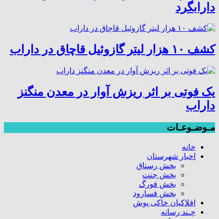
دارابگرد
کشف ۱۰ هزار لیتر گازوئیل قاچاق در داراب
یک فوتی بر اثر ریزش آوار در معدن منگنز
داراب
مـوضـوعـات
خانه
اخبار شهرستان
بخش رستاق
بخش جنت
بخش فورگ
بخش فسارود
افلاکیان خاکی پوش
چـند رسانه