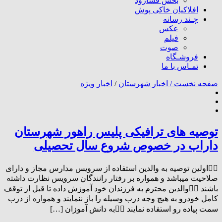
بخش فسارود
افلاکیان خاکی پوش
چـند رسانه
عکس
فیلم
صوت
فروشـگاه
تمـاس با ما
صفحه نخست /
اخبار شهرستان
/
اخبار ویژه
توصیه های ترافیکی پلیس راهور شهرستان
داراب در خصوص شروع سال تحصیلی
۱⃣اولین توصیه به والدین استفاده از سرویس مدارس مجاز و دارای
صلاحیت میباشد و همواره بر رفتار رانندگان سرویس نظارت داشته
باشند ۲⃣والدین محترم به فرزندان خود آموزش داده تا قبل از توقف
کامل خودرو به هیچ وجه درب وسیله را باز ننمایند و همواره از درب
سمت پیاده رو استفاده نمایند ۳⃣به دانش آموزان […]