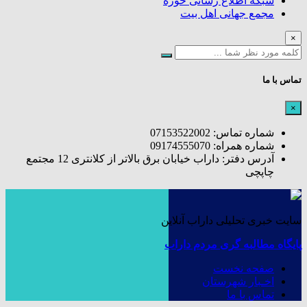
شبکه اطلاع رسانی حوزه
مجمع جهانی اهل بیت
×
تماس با ما
×
شماره تماس: 07153522002
شماره همراه: 09174555070
آدرس دفتر: داراب خیابان برق بالاتر از کلانتری 12 مجتمع
چاپچی
سایت خبری تحلیلی داراب آنلاین
پایگاه مطالبه گری مردم داراب
صفحه نخست
اخـبار شهرستان
تماس با ما