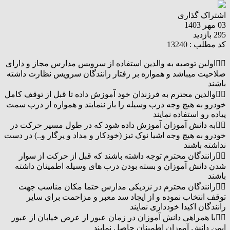
اشتراک گذاری
03 مهر 1403
295 بازدید
کد مطلب : 13240
۱⃣اولین توصیه به والدین استفاده از سرویس مدارس مجاز و دارای
صلاحیت میباشد و همواره بر رفتار رانندگان سرویس نظارت داشته
باشند
۲⃣والدین محترم به فرزندان خود آموزش داده تا قبل از توقف کامل
خودرو به هیچ وجه درب وسیله را باز ننمایند و همواره از درب سمت
پیاده رو استفاده نمایند
۳⃣به دانش آموزان آموزش داده شود که در طول مسیر حرکت در
خودرو به هیچ وجه اشیا نوک تیز (خودکار و مداد و پرگار و..) در دست
نداشته باشند
۴⃣رانندگان محترم توجه داشته باشند که قبل از حرکت از سوار
شدن دانش آموزان و بسته بودن درب های وسیله اطمینان داشته
باشند
۵⃣رانندگان محترم در نزدیکی مدارس حتما مکان مناسب جهت
توقف انتخاب نموده و از ایجاد سد معبر و مزاحمت برای سایر
رانندگان اکیدا خودداری نمایند
۶⃣با همراهی دانش آموزان در زمان عبور از عرض خیابان از عبور
ایمن دانش آموزان اطمینان حاصل نمایند