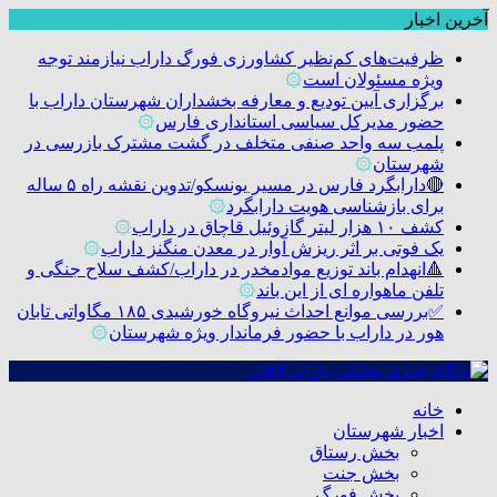
آخرین اخبار
ظرفیت‌های کم‌نظیر کشاورزی فورگ داراب نیازمند توجه
ویژه مسئولان است
۞
برگزاری آیین تودیع و معارفه بخشداران شهرستان داراب با
حضور مدیرکل سیاسی استانداری فارس
۞
پلمب سه واحد صنفی متخلف در گشت مشترک بازرسی در
شهرستان
۞
🔴دارابگرد فارس در مسیر یونسکو/تدوین نقشه راه ۵ ساله
برای بازشناسی هویت دارابگرد
۞
کشف ۱۰ هزار لیتر گازوئیل قاچاق در داراب
۞
یک فوتی بر اثر ریزش آوار در معدن منگنز داراب
۞
🔺انهدام باند توزیع موادمخدر در داراب/کشف سلاح جنگی و
تلفن ماهواره ای از این باند
۞
✅بررسی موانع احداث نیروگاه خورشیدی ۱۸۵ مگاواتی تابان
هور در داراب با حضور فرماندار ویژه شهرستان
۞
خانه
اخبار شهرستان
بخش رستاق
بخش جنت
بخش فورگ