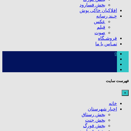
بخش فسارود
افلاکیان خاکی پوش
چـند رسانه
عکس
فیلم
صوت
فروشـگاه
تمـاس با ما
0
فهرست سایت
×
خانه
اخبار شهرستان
بخش رستاق
بخش جنت
بخش فورگ