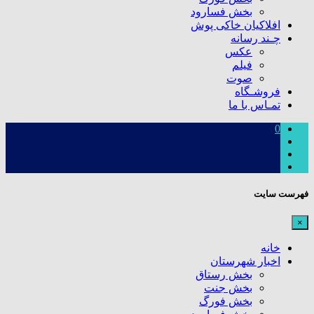
بخش فسارود
افلاکیان خاکی پوش
چـند رسانه
عکس
فیلم
صوت
فروشـگاه
تمـاس با ما
0
فهرست سایت
×
خانه
اخبار شهرستان
بخش رستاق
بخش جنت
بخش فورگ