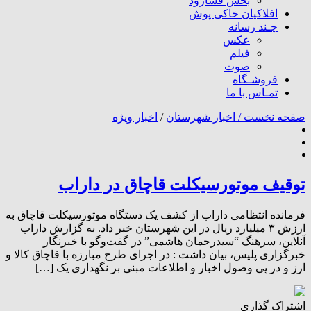
بخش فسارود
افلاکیان خاکی پوش
چـند رسانه
عکس
فیلم
صوت
فروشـگاه
تمـاس با ما
صفحه نخست /
اخبار شهرستان
/
اخبار ویژه
توقیف موتورسیکلت قاچاق در داراب
فرمانده انتظامی داراب از کشف یک دستگاه موتورسیکلت قاچاق به
ارزش ۳ میلیارد ریال در این شهرستان خبر داد. به گزارش داراب
آنلاین، سرهنگ “سیدرحمان هاشمی” در گفت‌وگو با خبرنگار
خبرگزاری پلیس، بیان داشت : در اجرای طرح مبارزه با قاچاق کالا و
ارز و در پی وصول اخبار و اطلاعات مبنی بر نگهداری یک […]
اشتراک گذاری