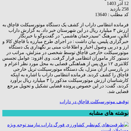
12 آذر 1403
258 بازدید
کد مطلب : 13640
فرمانده انتظامی داراب از کشف یک دستگاه موتورسیکلت قاچاق به
ارزش ۳ میلیارد ریال در این شهرستان خبر داد. به گزارش داراب
آنلاین، سرهنگ “سیدرحمان هاشمی” در گفت‌وگو با خبرنگار
خبرگزاری پلیس، بیان داشت : در اجرای طرح مبارزه با قاچاق کالا و
ارز و در پی وصول اخبار و اطلاعات مبنی بر نگهداری یک دستگاه
موتورسیکلت خارجی قاچاق توسط شخصی در منزلش، مراتب در
دستور کار ماموران انتظامی قرار گرفت. وی افزود: عوامل تجسس
کلانتری ۱۲ برق پس از هماهنگی قضایی به محل مورد نظر اعزام و
در بازرسی از آن منزل، یک دستگاه موتورسیکلت تریل خارجی
قاچاق را کشف کردند. فرمانده انتظامی داراب با اشاره به اینکه
کارشناسان ارزش موتورسیکلت مذکور را ۳ میلیارد ریال برآورد
کردند، گفت: در این خصوص پرونده قضایی تشکیل و تحویل مرجع
قضایی شد.
توقيف موتورسيکلت قاچاق در داراب
نوشته های مشابه