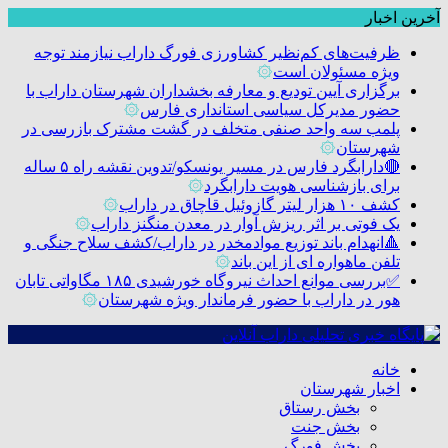
آخرین اخبار
ظرفیت‌های کم‌نظیر کشاورزی فورگ داراب نیازمند توجه
ویژه مسئولان است
۞
برگزاری آیین تودیع و معارفه بخشداران شهرستان داراب با
حضور مدیرکل سیاسی استانداری فارس
۞
پلمب سه واحد صنفی متخلف در گشت مشترک بازرسی در
شهرستان
۞
🔴دارابگرد فارس در مسیر یونسکو/تدوین نقشه راه ۵ ساله
برای بازشناسی هویت دارابگرد
۞
کشف ۱۰ هزار لیتر گازوئیل قاچاق در داراب
۞
یک فوتی بر اثر ریزش آوار در معدن منگنز داراب
۞
🔺انهدام باند توزیع موادمخدر در داراب/کشف سلاح جنگی و
تلفن ماهواره ای از این باند
۞
✅بررسی موانع احداث نیروگاه خورشیدی ۱۸۵ مگاواتی تابان
هور در داراب با حضور فرماندار ویژه شهرستان
۞
خانه
اخبار شهرستان
بخش رستاق
بخش جنت
بخش فورگ