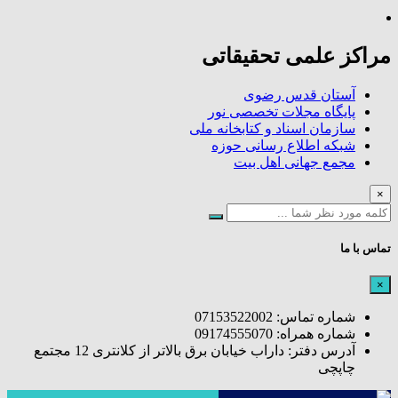
مراکز علمی تحقیقاتی
آستان قدس رضوی
پایگاه مجلات تخصصی نور
سازمان اسناد و کتابخانه ملی
شبکه اطلاع رسانی حوزه
مجمع جهانی اهل بیت
×
تماس با ما
×
شماره تماس: 07153522002
شماره همراه: 09174555070
آدرس دفتر: داراب خیابان برق بالاتر از کلانتری 12 مجتمع
چاپچی