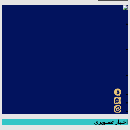
اخـبار تصـویری