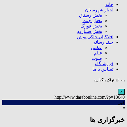
خانه
اخبار شهرستان
بخش رستاق
بخش جنت
بخش فورگ
بخش فسارود
افلاکیان خاکی پوش
چـند رسانه
عکس
فیلم
صوت
فروشـگاه
تمـاس با ما
بـه اشـتراک بـگذارید
×
http://www.darabonline.com/?p=13640
کپی
خبرگزاری ها