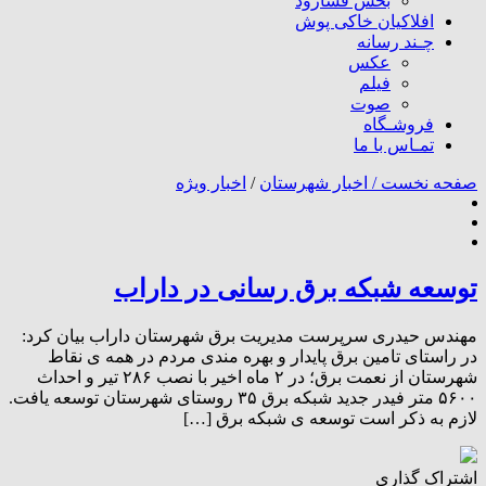
بخش فسارود
افلاکیان خاکی پوش
چـند رسانه
عکس
فیلم
صوت
فروشـگاه
تمـاس با ما
صفحه نخست /
اخبار شهرستان
/
اخبار ویژه
توسعه شبکه برق رسانی در داراب
مهندس حیدری سرپرست مدیریت برق شهرستان داراب بیان کرد:
در راستای تامین برق پایدار و بهره مندی مردم در همه ی نقاط
شهرستان از نعمت برق؛ در ۲ ماه اخیر با نصب ۲۸۶ تیر و احداث
۵۶۰۰ متر فیدر جدید شبکه برق ۳۵ روستای شهرستان توسعه یافت.
لازم به ذکر است توسعه ی شبکه برق […]
اشتراک گذاری