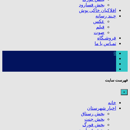
بخش فسارود
افلاکیان خاکی پوش
چـند رسانه
عکس
فیلم
صوت
فروشـگاه
تمـاس با ما
0
فهرست سایت
×
خانه
اخبار شهرستان
بخش رستاق
بخش جنت
بخش فورگ