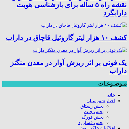
نقشه راه ۵ ساله برای بازشناسی هویت
دارابگرد
کشف ۱۰ هزار لیتر گازوئیل قاچاق در داراب
یک فوتی بر اثر ریزش آوار در معدن منگنز
داراب
مـوضـوعـات
خانه
اخبار شهرستان
بخش رستاق
بخش جنت
بخش فورگ
بخش فسارود
افلاکیان خاکی پوش