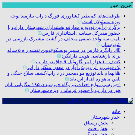
آخرین اخبار
ظرفیت‌های کم‌نظیر کشاورزی فورگ داراب نیازمند توجه
ویژه مسئولان است
۞
برگزاری آیین تودیع و معارفه بخشداران شهرستان داراب با
حضور مدیرکل سیاسی استانداری فارس
۞
پلمب سه واحد صنفی متخلف در گشت مشترک بازرسی در
شهرستان
۞
🔴دارابگرد فارس در مسیر یونسکو/تدوین نقشه راه ۵ ساله
برای بازشناسی هویت دارابگرد
۞
کشف ۱۰ هزار لیتر گازوئیل قاچاق در داراب
۞
یک فوتی بر اثر ریزش آوار در معدن منگنز داراب
۞
🔺انهدام باند توزیع موادمخدر در داراب/کشف سلاح جنگی و
تلفن ماهواره ای از این باند
۞
✅بررسی موانع احداث نیروگاه خورشیدی ۱۸۵ مگاواتی تابان
هور در داراب با حضور فرماندار ویژه شهرستان
۞
خانه
اخبار شهرستان
بخش رستاق
بخش جنت
بخش فورگ