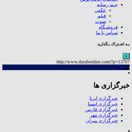
چـند رسانه
عکس
فیلم
صوت
فروشـگاه
تمـاس با ما
بـه اشـتراک بـگذارید
×
http://www.darabonline.com/?p=13707
کپی
خبرگزاری ها
خبرگزاری ایرنا
خبرگزاری ایسنا
خبرگزاری فارس
خبرگزاری مهر
خبرگزاری میزان