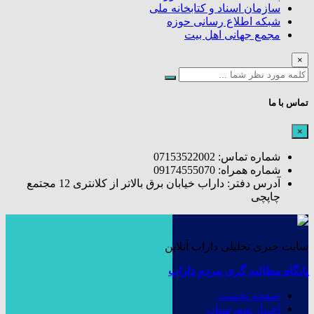
سازمان اسناد و کتابخانه ملی
شبکه اطلاع رسانی حوزه
مجمع جهانی اهل بیت
×
تماس با ما
×
شماره تماس: 07153522002
شماره همراه: 09174555070
آدرس دفتر: داراب خیابان برق بالاتر از کلانتری 12 مجتمع
چاپچی
سایت خبری تحلیلی داراب آنلاین
پایگاه مطالبه گری مردم داراب
صفحه نخست
اخـبار شهرستان