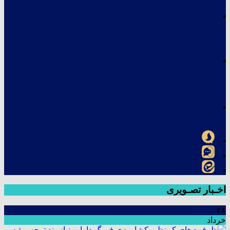
اخـبار تصـویری
۲۸
خرداد