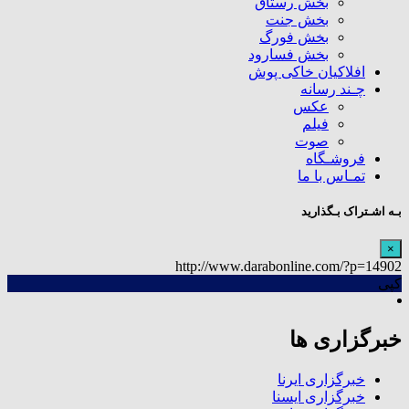
بخش رستاق
بخش جنت
بخش فورگ
بخش فسارود
افلاکیان خاکی پوش
چـند رسانه
عکس
فیلم
صوت
فروشـگاه
تمـاس با ما
بـه اشـتراک بـگذارید
×
http://www.darabonline.com/?p=14902
کپی
خبرگزاری ها
خبرگزاری ایرنا
خبرگزاری ایسنا