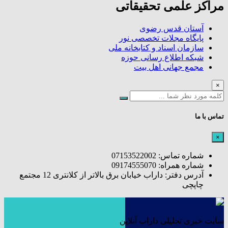
مراکز علمی تحقیقاتی
آستان قدس رضوی
پایگاه مجلات تخصصی نور
سازمان اسناد و کتابخانه ملی
شبکه اطلاع رسانی حوزه
مجمع جهانی اهل بیت
×
تماس با ما
×
شماره تماس: 07153522002
شماره همراه: 09174555070
آدرس دفتر: داراب خیابان برق بالاتر از کلانتری 12 مجتمع
چاپچی
سایت خبری تحلیلی داراب آنلاین