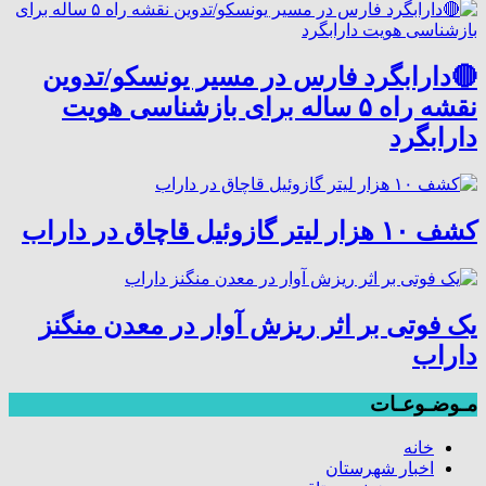
🔴دارابگرد فارس در مسیر یونسکو/تدوین
نقشه راه ۵ ساله برای بازشناسی هویت
دارابگرد
کشف ۱۰ هزار لیتر گازوئیل قاچاق در داراب
یک فوتی بر اثر ریزش آوار در معدن منگنز
داراب
مـوضـوعـات
خانه
اخبار شهرستان