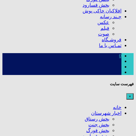
بخش فسارود
افلاکیان خاکی پوش
چـند رسانه
عکس
فیلم
صوت
فروشـگاه
تمـاس با ما
0
فهرست سایت
×
خانه
اخبار شهرستان
بخش رستاق
بخش جنت
بخش فورگ