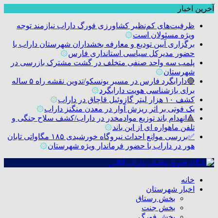
آخرین اخبار
ظرفیت‌های کم‌نظیر کشاورزی فورگ داراب نیازمند توجه
ویژه مسئولان است
۞
برگزاری آیین تودیع و معارفه بخشداران شهرستان داراب با
حضور مدیرکل سیاسی استانداری فارس
۞
پلمب سه واحد صنفی متخلف در گشت مشترک بازرسی در
شهرستان
۞
🔴دارابگرد فارس در مسیر یونسکو/تدوین نقشه راه ۵ ساله
برای بازشناسی هویت دارابگرد
۞
کشف ۱۰ هزار لیتر گازوئیل قاچاق در داراب
۞
یک فوتی بر اثر ریزش آوار در معدن منگنز داراب
۞
🔺انهدام باند توزیع موادمخدر در داراب/کشف سلاح جنگی و
تلفن ماهواره ای از این باند
۞
✅بررسی موانع احداث نیروگاه خورشیدی ۱۸۵ مگاواتی تابان
هور در داراب با حضور فرماندار ویژه شهرستان
۞
خانه
اخبار شهرستان
بخش رستاق
بخش جنت
بخش فورگ