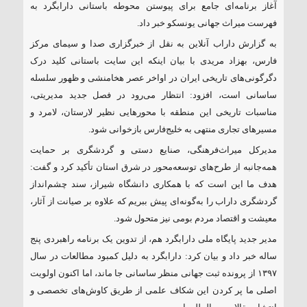
آغاز برنامه‌ای جامع برای پیوستن محوطه باستانی دارابگرد به
فهرست میراث جهانی یونسکو خبر داد.
به گزارش داراب آنلاین به نقل از خبرگزاری صدا و سیمای مرکز
فارس، بهزاد مریدی با بیان اینکه این سایت باستانی کلید درک
دگرگونی‌های تاریخی ایران در اواخر عصر هخامنشی و ظهور سلسله
ساسانی است، افزود: انتظار می‌رود در فصل جدید مدیریتی،
مناسبات تاریخی این منطقه با محور‌هایی نظیر لارستان، لامرد و
مسیر‌های تجاری منتهی به خلیج‌فارس بازخوانی شود.
مدیرکل میراث‌فرهنگی، صنایع دستی و گردشگری بر حمایت
همه‌جانبه از طرح‌های توسعه‌محور در شرق استان تأکید کرد و گفت:
هدف ما این است که با همکاری دانشگاه شیراز، سند چشم‌انداز
گردشگری داراب را به‌گونه‌ای پیش ببریم که علاوه بر صیانت از آثار،
معیشت و اقتصاد مردم بومی نیز متحول شود.
مدیر جدید پایگاه ملی دارابگرد هم، از تدوین یک برنامه راهبردی پنج
ساله خبر داد و بیان کرد: دارابگرد به دلیل کمبود مطالعات در سال
۱۳۹۷ از پرونده ثبت جهانی منظر ساسانی جا ماند، اما اکنون اولویت
اصلی ما پر کردن این شکاف علمی از طریق کاوش‌های تخصصی و