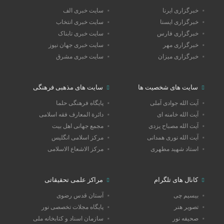
خبرگزاری ایرنا
سایت خبری الف
خبرگزاری ایسنا
سایت خبری انتخاب
خبرگزاری فارس
سایت خبری تابناک
خبرگزاری مهر
سایت خبری جهان نیوز
خبرگزاری میزان
سایت خبری مشرق
سایت های شخصیت ها
سایت های مذهبی فرهنگی
آیت الله جوادی آملی
پایگاه فرهنگی حلما
آیت الله خامنه ای
دائرة المعارف فقه اسلامی
آیت الله مصباح یزدی
مجمع جهانی اهل بیت
آیت الله نوری همدانی
مرکز اسلامی انگلیس
استاد شهید مطهری
مرکز الاشعاع الاسلامی
کانال های تلگرام
مراکز علمی تحقیقاتی
بیسیم چی
آستان قدس رضوی
تصویر هنر
پایگاه مجلات تخصصی نور
صحیفه نور
سازمان اسناد و کتابخانه ملی