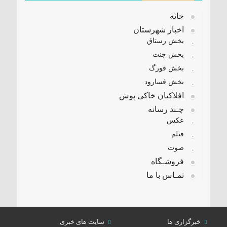
خانه
اخبار شهرستان
بخش رستاق
بخش جنت
بخش فورگ
بخش فسارود
افلاکیان خاکی پوش
چـند رسانه
عکس
فیلم
صوت
فروشـگاه
تمـاس با ما
خبرگزاری ها
سایت های خبری