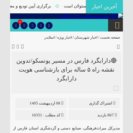
آخرین اخبار
اب نیازمند توجه ویژه مسئولان است
۞
برگزاری آیین تودیع و معارفه ب
0
صفحه نخست /
اخبار شهرستان
/
اخبار ویژه
/
اسلایدر
🔴دارابگرد فارس در مسیر یونسکو/تدوین
نقشه راه ۵ ساله برای بازشناسی هویت
دارابگرد
اشتراک گذاری
08 اردیبهشت 1405
867 بازدید
کد مطلب : 16351
مدیرکل میراث‌فرهنگی، صنایع دستی و گردشگری استان فارس از