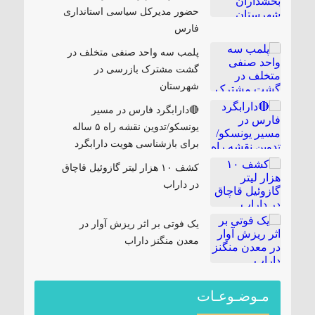
حضور مدیرکل سیاسی استانداری
فارس
پلمب سه واحد صنفی متخلف در
گشت مشترک بازرسی در
شهرستان
🔴دارابگرد فارس در مسیر
یونسکو/تدوین نقشه راه ۵ ساله
برای بازشناسی هویت دارابگرد
کشف ۱۰ هزار لیتر گازوئیل قاچاق
در داراب
یک فوتی بر اثر ریزش آوار در
معدن منگنز داراب
مـوضـوعـات