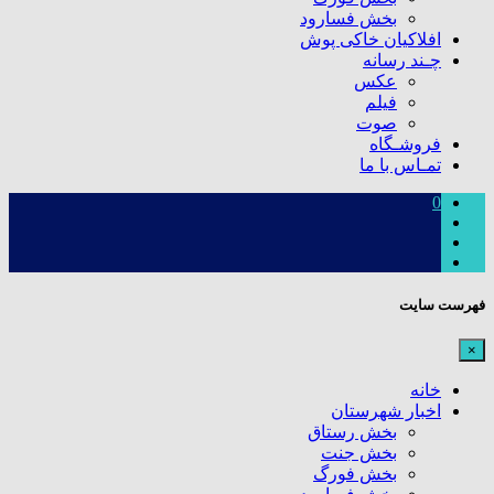
بخش فسارود
افلاکیان خاکی پوش
چـند رسانه
عکس
فیلم
صوت
فروشـگاه
تمـاس با ما
0
فهرست سایت
×
خانه
اخبار شهرستان
بخش رستاق
بخش جنت
بخش فورگ