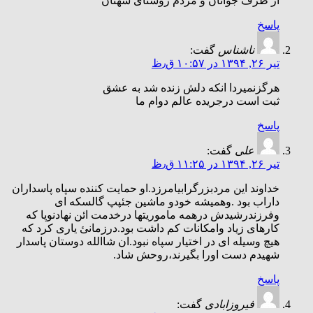
از طرف جوانان و مردم روستای شهنان
پاسخ
ناشناس
گفت:
تیر ۲۶, ۱۳۹۴ در ۱۰:۵۷ ق٫ظ
هرگزنمیردا انکه دلش زنده شد به عشق
ثبت است درجریده عالم دوام ما
پاسخ
علی
گفت:
تیر ۲۶, ۱۳۹۴ در ۱۱:۲۵ ق٫ظ
خداوند این مردبزرگرابیامرزد.او حمایت کننده سپاه پاسداران
داراب بود .وهمیشه خودو ماشین جئپپ گالسکه ای
وفرزندرشیدش درهمه ماموریتها درخدمت ائن نهادنوپا که
کارهای زیاد وامکانات کم داشت بود.درزمانئ یاری کرد که
هیچ وسیله ای در اختیار سپاه نبود.ان شاالله دوستان پاسدار
شهیدم دست اورا بگیرند،روحش شاد.
پاسخ
فيروزابادى
گفت: