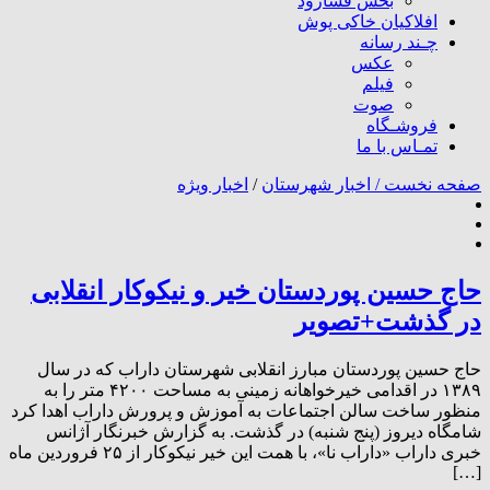
بخش فسارود
افلاکیان خاکی پوش
چـند رسانه
عکس
فیلم
صوت
فروشـگاه
تمـاس با ما
صفحه نخست /
اخبار شهرستان
/
اخبار ویژه
حاج حسین پوردستان خیر و نیکوکار انقلابی
در گذشت+تصویر
حاج حسین پوردستان مبارز انقلابی شهرستان داراب که در سال
۱۳۸۹ در اقدامی خیرخواهانه زمینی به مساحت ۴۲۰۰ متر را به
منظور ساخت سالن اجتماعات به آموزش و پرورش داراب اهدا کرد
شامگاه دیروز (پنج شنبه) در گذشت. به گزارش خبرنگار آژانس
خبری داراب «داراب نا»، با همت این خیر نیکوکار از ۲۵ فروردین ماه
[…]