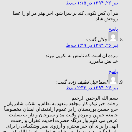
تیر ۲۶, ۱۳۹۴ در ۱:۱۵ ب٫ظ
هر آن کس نکویی کند بر سزا شود اجر بهتر مر او را عطا
روحش شاد
پاسخ
جلال
گفت:
تیر ۲۶, ۱۳۹۴ در ۱:۴۹ ب٫ظ
مرده ان است که نامش به نکویی نبرند
خدایش بیامرزد
پاسخ
اسماعیل لطیف زاده
گفت:
تیر ۲۶, ۱۳۹۴ در ۲:۳۳ ب٫ظ
بسم الله الرحمن الرحیم
رحلت خیر نیکو کار مجاهد متعهد به نظام و انقلاب شادروان
حاج حسین پوردستان را بر عموم ارادتمندان ایشان مخصوصآ
جامعه خیرین و مردم ولایت مدار سیرجان و داراب تسلیت
عرض می کنیم واز درگاه حضرت احدیت غفران و رحمت
الهی را برای آن خیر محترم و آرزوی صبر وشکیبایی را برای
بازماندگان ودوست داران ایشان خواهانیم. ان شا الله که روح