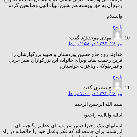
رفیع آن به حق پیوسته هم نشین انبیاء الهی وصالحین گردند.
والسلام
پاسخ
مهدی موحدنژاد
گفت:
تیر ۲۶, ۱۳۹۴ در ۲:۵۸ ب٫ظ
خداوند روح حاج حسین پوردستان و صبیه بزرگوارشان را
قرین رحمت نماید وبرای خانواده این بزرگواران صبر جزیل
وعمرطولانی وباعزت خواستارم.
پاسخ
ج صفری
گفت:
تیر ۲۶, ۱۳۹۴ در ۷:۰۰ ب٫ظ
بسم الله الرحمن الرحیم
انالله واناالیه راجعون
انسانهای نیک وخیراندیش سرمایه ای عظیم وگنجینه ای
ارزشمند برای جامعه اند که فکر وعمل خود را خالصانه در راه