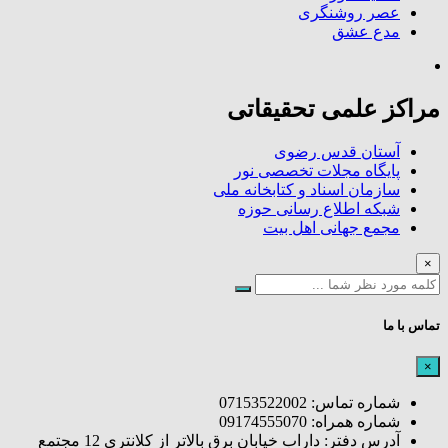
عصر روشنگری
مدع عشق
مراکز علمی تحقیقاتی
آستان قدس رضوی
پایگاه مجلات تخصصی نور
سازمان اسناد و کتابخانه ملی
شبکه اطلاع رسانی حوزه
مجمع جهانی اهل بیت
×
تماس با ما
×
شماره تماس: 07153522002
شماره همراه: 09174555070
آدرس دفتر: داراب خیابان برق بالاتر از کلانتری 12 مجتمع