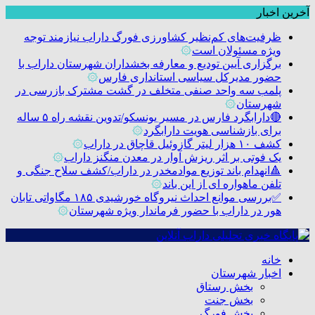
آخرین اخبار
ظرفیت‌های کم‌نظیر کشاورزی فورگ داراب نیازمند توجه
ویژه مسئولان است
۞
برگزاری آیین تودیع و معارفه بخشداران شهرستان داراب با
حضور مدیرکل سیاسی استانداری فارس
۞
پلمب سه واحد صنفی متخلف در گشت مشترک بازرسی در
شهرستان
۞
🔴دارابگرد فارس در مسیر یونسکو/تدوین نقشه راه ۵ ساله
برای بازشناسی هویت دارابگرد
۞
کشف ۱۰ هزار لیتر گازوئیل قاچاق در داراب
۞
یک فوتی بر اثر ریزش آوار در معدن منگنز داراب
۞
🔺انهدام باند توزیع موادمخدر در داراب/کشف سلاح جنگی و
تلفن ماهواره ای از این باند
۞
✅بررسی موانع احداث نیروگاه خورشیدی ۱۸۵ مگاواتی تابان
هور در داراب با حضور فرماندار ویژه شهرستان
۞
خانه
اخبار شهرستان
بخش رستاق
بخش جنت
بخش فورگ