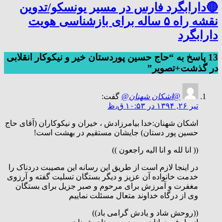
🔴دارابگرد فارس در مسیر یونسکو/تدوین
نقشه راه ۵ ساله برای بازشناسی هویت
دارابگرد
13 پاسخ به “حاج حسین پوردستان خیر و نیکوکار انقلابی
در گذشت+تصویر”
@اشكان شهنان@
گفت:
تیر ۲۶, ۱۳۹۴ در ۱۰:۵۳ ق٫ظ
اشکان شهنان:خدا بیامرزادش ، خیران و نیکوکاران (آقای حاج
حسین پور دستان) جایشان مستقیم در بهشت است!
(( انا لله و انا الیه راجعون ))
در اینجا لازم است از طریق این رسانه این مصیبت دردناک را
خدمت خانواده آن عزیز و دیگر بستگان تسلیت گفته و آرزوی
مغفرت و آمرزش برای مرحوم و صبر جزیل برای بستگان
وی از درگاه خداوند متعال مسئلت نماییم
((روحش شاد و یادش گرامی باد))