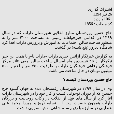
اشتراک گذاری
26 تیر 1394
1061 بازدید
کد مطلب : 1856
حاج حسین پوردستان مبارز انقلابی شهرستان داراب که در سال
۱۳۸۹ در اقدامی خیرخواهانه زمینی به مساحت ۴۲۰۰ متر را به
منظور ساخت سالن اجتماعات به آموزش و پرورش داراب اهدا کرد
شامگاه دیروز (پنج شنبه) در گذشت.
به گزارش خبرنگار آژانس خبری داراب «داراب نا»، با همت این خیر
نیکوکار از ۲۵ فروردین ماه امسال ساخت سالن آمفی تئاتر مرکز
فرهنگی رفاهی فرهنگیان داراب با ظرفیت ۷۵۰ نفر و اعتبار ۵۰۰
میلیون تومان در حال ساخت می باشد.
حاج حسین پوردستان کیست؟
وی در سال ۱۲۹۹ در شهرستان رفسنجان دیده به جهان گشود.حاج
حسین که از دوران نوجوانی کسب و کار خود را در شهرستان داراب
آغاز کرد از سال های قبل از انقلاب در رکاب روحانیت و بزرگان
داراب همچون حضرت آیت ا… نسابه (ره) و میرزا محمد علی
عندلیبی در مبارزه با رژیم ستم شاهی نقش بسزایی داشت.