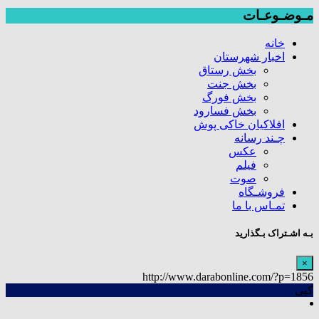
مـوضـوعـات
خانه
اخبار شهرستان
بخش رستاق
بخش جنت
بخش فورگ
بخش فسارود
افلاکیان خاکی پوش
چـند رسانه
عکس
فیلم
صوت
فروشـگاه
تمـاس با ما
بـه اشـتراک بـگذارید
×
http://www.darabonline.com/?p=1856
کپی