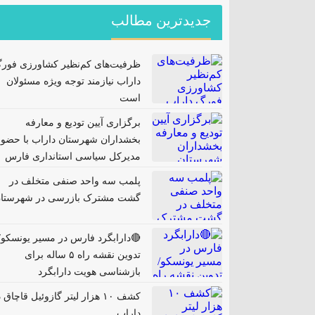
جدیدترین مطالب
ظرفیت‌های کم‌نظیر کشاورزی فور
داراب نیازمند توجه ویژه مسئولان
است
برگزاری آیین تودیع و معارفه
بخشداران شهرستان داراب با حضور
مدیرکل سیاسی استانداری فارس
پلمب سه واحد صنفی متخلف در
گشت مشترک بازرسی در شهرستا
🔴دارابگرد فارس در مسیر یونسکو/
تدوین نقشه راه ۵ ساله برای
بازشناسی هویت دارابگرد
کشف ۱۰ هزار لیتر گازوئیل قاچاق 
داراب