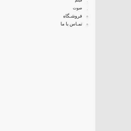
فیلم
صوت
فروشـگاه
تمـاس با ما