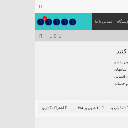
۞
0
شـگاه
تمـاس با ما
کنید
 با نام
 سایتهای
 استانی
 و خدمات
528 بازدید
10 شهریور 1394
اشتراک گذاری