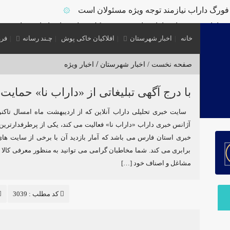
ورگ داراب نیازمند توجه ویژه مسئولان است
۞
بخشداران شهرستان داراب با حضور مدیرکل سیاسی استانداری فارس
خانه
اخبار شهرستان
افلاکیان خاکی پوش
چـند رسانه
فرو
ر گشت مشترک بازرسی در شهرستان
۞
اله برای بازشناسی هویت دارابگرد
۞
/
صفحه نخست /
اخبار شهرستان
اخبار ویژه
۞
عدن منگنز داراب
با درج آگهی تبلیغاتی از «داراب نا» حمایت 
۞
ر داراب/کشف سلاح جنگی و تلفن ماهواره ای از این باند
۞
سایت خبری تحلیلی داراب آنلاین که از اردیبهشت ماه امسال تاکنون
ر فرماندار ویژه شهرستان
آژانس خبری داراب «داراب نا» فعالیت می کند، یکی از پرطرفدارترین
خبری استان فارس می باشد که آمار بازدید آن با برخی از سایت های
برابری می کند. شما مخاطبان گرامی می توانید به منظور معرفی کالا
مشاغل و اصناف خود […]
کد مطلب : 3039