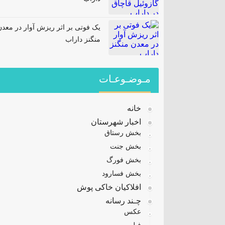
یک فوتی بر اثر ریزش آوار در معدن
منگنز داراب
مـوضـوعـات
خانه
اخبار شهرستان
بخش رستاق
بخش جنت
بخش فورگ
بخش فسارود
افلاکیان خاکی پوش
چـند رسانه
عکس