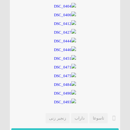
تاسوعا
داراب
زنجیر زنی