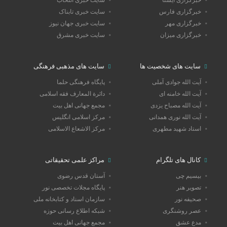
خبرگزاری ایسنا
سایت خبری انتخاب
خبرگزاری فارس
سایت خبری تابناک
خبرگزاری مهر
سایت خبری جهان نیوز
خبرگزاری میزان
سایت خبری مشرق
سایت های شخصیت ها
سایت های مذهبی فرهنگی
آیت الله جوادی آملی
پایگاه فرهنگی حلما
آیت الله خامنه ای
دائرة المعارف فقه اسلامی
آیت الله مصباح یزدی
مجمع جهانی اهل بیت
آیت الله نوری همدانی
مرکز اسلامی انگلیس
استاد شهید مطهری
مرکز الاشعاع الاسلامی
کانال های تلگرام
مراکز علمی تحقیقاتی
بیسیم چی
آستان قدس رضوی
تصویر هنر
پایگاه مجلات تخصصی نور
صحیفه نور
سازمان اسناد و کتابخانه ملی
عصر روشنگری
شبکه اطلاع رسانی حوزه
مدع عشق
مجمع جهانی اهل بیت