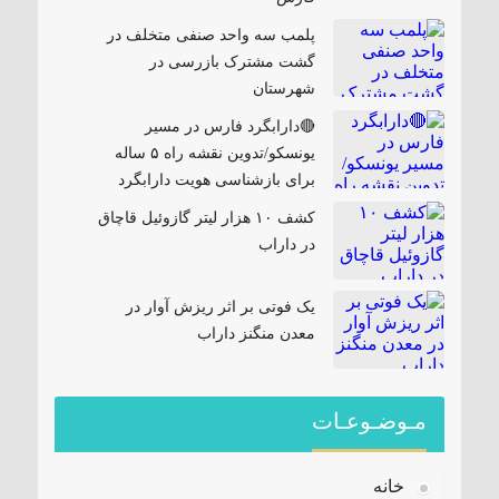
پلمب سه واحد صنفی متخلف در
گشت مشترک بازرسی در
شهرستان
🔴دارابگرد فارس در مسیر
یونسکو/تدوین نقشه راه ۵ ساله
برای بازشناسی هویت دارابگرد
کشف ۱۰ هزار لیتر گازوئیل قاچاق
در داراب
یک فوتی بر اثر ریزش آوار در
معدن منگنز داراب
مـوضـوعـات
خانه