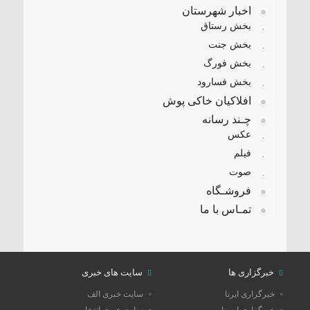
اخبار شهرستان
بخش رستاق
بخش جنت
بخش فورگ
بخش فسارود
افلاکیان خاکی پوش
چـند رسانه
عکس
فیلم
صوت
فروشـگاه
تمـاس با ما
خبرگزاری ها
سایت های خبری
خبرگزاری ایرنا
سایت خبری الف