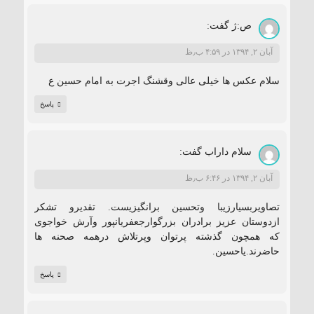
ص:ژ
گفت:
آبان ۲, ۱۳۹۴ در ۴:۵۹ ب٫ظ
سلام عکس ها خیلى عالى وقشنگ اجرت به امام حسین ع
پاسخ
سلام داراب
گفت:
آبان ۲, ۱۳۹۴ در ۶:۴۶ ب٫ظ
تصاویربسیارزیبا وتحسین برانگیزیست. تقدیرو تشکر
ازدوستان عزیز برادران بزرگوارجعفریانپور وآرش خواجوی
که همچون گذشته پرتوان وپرتلاش درهمه صحنه ها
حاضرند.یاحسین.
پاسخ