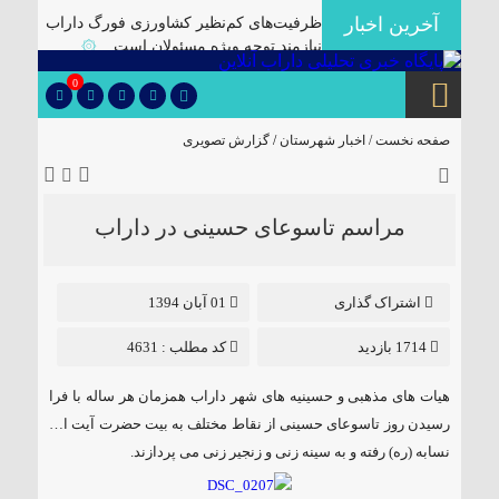
آخرین اخبار
ظرفیت‌های کم‌نظیر کشاورزی فورگ داراب
نیازمند توجه ویژه مسئولان است
۞
برگزاری آیین تودیع و معارفه بخشداران
0
شهرستان داراب با حضور مدیرکل سیاسی
استانداری فارس
۞
صفحه نخست /
اخبار شهرستان
/
گزارش تصویری
پلمب سه واحد صنفی متخلف در گشت
مشترک بازرسی در شهرستان
۞
🔴دارابگرد فارس در مسیر یونسکو/تدوین
مراسم تاسوعای حسینی در داراب
نقشه راه ۵ ساله برای بازشناسی هویت
دارابگرد
۞
کشف ۱۰ هزار لیتر گازوئیل قاچاق در
اشتراک گذاری
01 آبان 1394
داراب
۞
1714 بازدید
کد مطلب : 4631
یک فوتی بر اثر ریزش آوار در معدن منگنز
داراب
۞
هیات های مذهبی و حسینیه های شهر داراب همزمان هر ساله با فرا
🔺انهدام باند توزیع موادمخدر در داراب/
رسیدن روز تاسوعای حسینی از نقاط مختلف به بیت حضرت آیت ا…
کشف سلاح جنگی و تلفن ماهواره ای از این
نسابه (ره) رفته و به سینه زنی و زنجیر زنی می پردازند.
باند
۞
✅بررسی موانع احداث نیروگاه خورشیدی