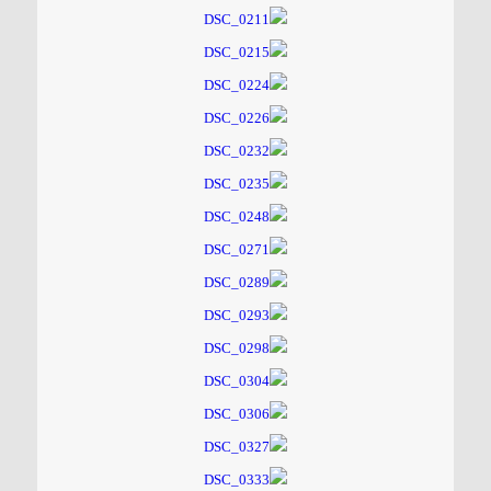
۱۸۵ مگاواتی تابان هور در داراب با حضور
فرماندار ویژه شهرستان