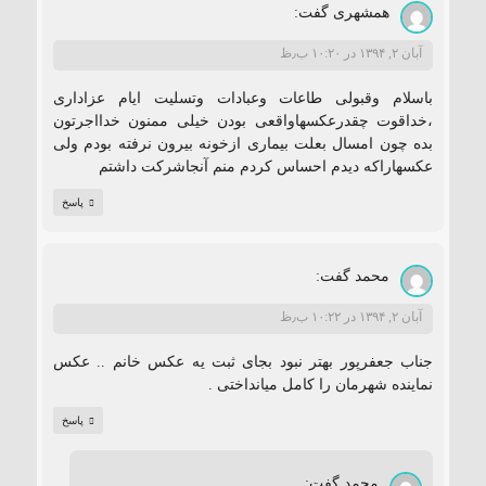
همشهری
گفت:
آبان ۲, ۱۳۹۴ در ۱۰:۲۰ ب٫ظ
باسلام وقبولی طاعات وعبادات وتسلیت ایام عزاداری
،خداقوت چقدرعکسهاواقعی بودن خیلی ممنون خدااجرتون
بده چون امسال بعلت بیماری ازخونه بیرون نرفته بودم ولی
عکسهاراکه دیدم احساس کردم منم آنجاشرکت داشتم
پاسخ
محمد
گفت:
آبان ۲, ۱۳۹۴ در ۱۰:۲۲ ب٫ظ
جناب جعفرپور بهتر نبود بجای ثبت یه عکس خانم .. عکس
نماینده شهرمان را کامل میانداختی .
پاسخ
محمد
گفت: