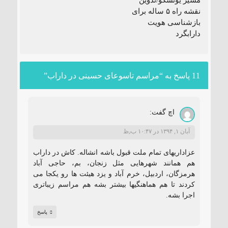
مسیر یونسکو/تدوین
نقشه راه ۵ ساله برای
بازشناسی هویت
دارابگرد
11 پاسخ به “مراسم تاسوعای حسینی در داراب”
اچ
گفت:
آبان ۱, ۱۳۹۴ در ۱۰:۴۷ ب٫ظ
عزاداریهای تمام ملت قبول باشه انشاله. کاش در داراب
هم همانند شهرهایی مثل زنجان، بم، حاجی آباد
هرمزگان، اردبیل، خرم آباد و یزد هیئت ها رو یکجا می
کردند تا هم هماهنگیها بیشتر بشه هم مراسم زیباتری
اجرا بشه.
پاسخ