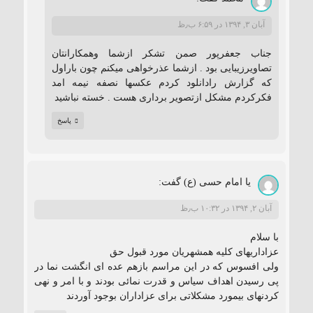
آبان ۳, ۱۳۹۴ در ۶:۵۹ ب٫ظ
جناب جعفرپور صمن تشکر ازشما وهمکارانتان
تصاویرزیبایی بود . ازشما عذرخواهی میکنم چون باراول
که گزارش رادانلود کردم عکسها نصفه نیمه امد
فکرکردم مشکل ازتصویر برداری هست . خسته نباشید
پاسخ
یا امام حسی (ع)
گفت:
آبان ۲, ۱۳۹۴ در ۱۰:۳۲ ب٫ظ
با سلام
عزاداریهای کلیه همشهریان مورد قبول حق
ولی افسوس که در این مراسم بازهم عده ای انگشت نما در
پی رسیدن اهداف سیاس و قدرت نمائی بودند و با امر و نهی
کردنهای بیمورد مشکلاتی برای عزاداران بوجود آوردند