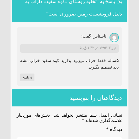
یک پاسخ به “تخلیه روستای «کوه سفید» داراب به
دلیل فرونشست زمین ضروری است”
ناشناس
گفت:
تیر ۳, ۱۳۹۴ در ۱:۴۲ ق٫ظ
۵ساله فقط حرف میزنید بذارید کوه سفید خراب بشه
بعد تصمیم بگیرید
پاسخ
دیدگاهتان را بنویسید
نشانی ایمیل شما منتشر نخواهد شد.
بخش‌های موردنیاز
علامت‌گذاری شده‌اند
*
دیدگاه
*