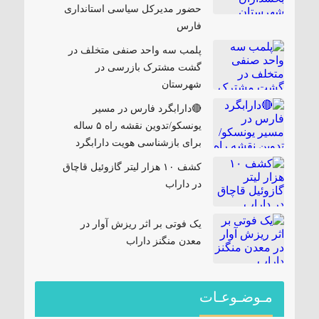
حضور مدیرکل سیاسی استانداری
فارس
پلمب سه واحد صنفی متخلف در
گشت مشترک بازرسی در
شهرستان
🔴دارابگرد فارس در مسیر
یونسکو/تدوین نقشه راه ۵ ساله
برای بازشناسی هویت دارابگرد
کشف ۱۰ هزار لیتر گازوئیل قاچاق
در داراب
یک فوتی بر اثر ریزش آوار در
معدن منگنز داراب
مـوضـوعـات