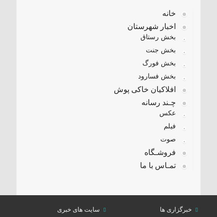
خانه
اخبار شهرستان
بخش رستاق
بخش جنت
بخش فورگ
بخش فسارود
افلاکیان خاکی پوش
چـند رسانه
عکس
فیلم
صوت
فروشـگاه
تمـاس با ما
خبرگزاری ها
سایت های خبری