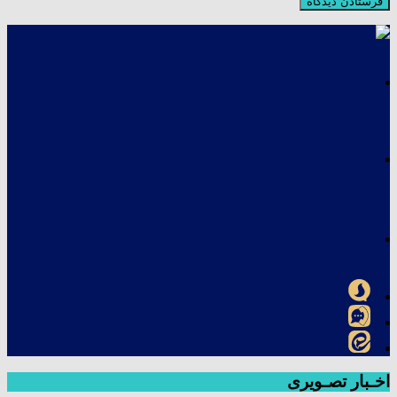
اخـبار تصـویری