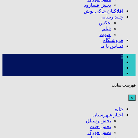
بخش فسارود
افلاکیان خاکی پوش
چـند رسانه
عکس
فیلم
صوت
فروشـگاه
تمـاس با ما
0
فهرست سایت
×
خانه
اخبار شهرستان
بخش رستاق
بخش جنت
بخش فورگ