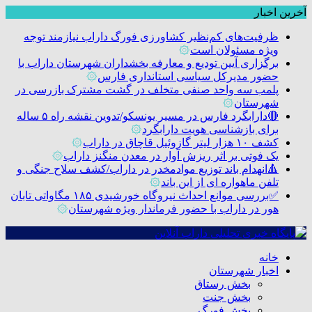
آخرین اخبار
ظرفیت‌های کم‌نظیر کشاورزی فورگ داراب نیازمند توجه
ویژه مسئولان است
۞
برگزاری آیین تودیع و معارفه بخشداران شهرستان داراب با
حضور مدیرکل سیاسی استانداری فارس
۞
پلمب سه واحد صنفی متخلف در گشت مشترک بازرسی در
شهرستان
۞
🔴دارابگرد فارس در مسیر یونسکو/تدوین نقشه راه ۵ ساله
برای بازشناسی هویت دارابگرد
۞
کشف ۱۰ هزار لیتر گازوئیل قاچاق در داراب
۞
یک فوتی بر اثر ریزش آوار در معدن منگنز داراب
۞
🔺انهدام باند توزیع موادمخدر در داراب/کشف سلاح جنگی و
تلفن ماهواره ای از این باند
۞
✅بررسی موانع احداث نیروگاه خورشیدی ۱۸۵ مگاواتی تابان
هور در داراب با حضور فرماندار ویژه شهرستان
۞
خانه
اخبار شهرستان
بخش رستاق
بخش جنت
بخش فورگ