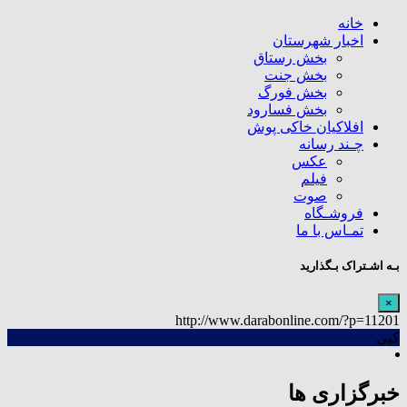
خانه
اخبار شهرستان
بخش رستاق
بخش جنت
بخش فورگ
بخش فسارود
افلاکیان خاکی پوش
چـند رسانه
عکس
فیلم
صوت
فروشـگاه
تمـاس با ما
بـه اشـتراک بـگذارید
×
http://www.darabonline.com/?p=11201
کپی
خبرگزاری ها