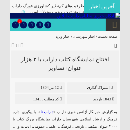
آخرین اخبار
ظرفیت‌های کم‌نظیر کشاورزی فورگ داراب
نیازمند توجه ویژه مسئولان است
۞
برگزاری آیین تودیع و معارفه بخشداران
0
شهرستان داراب با حضور مدیرکل سیاسی
استانداری فارس
۞
صفحه نخست /
اخبار شهرستان
/
اخبار ویژه
پلمب سه واحد صنفی متخلف در گشت
مشترک بازرسی در شهرستان
۞
🔴دارابگرد فارس در مسیر یونسکو/تدوین
افتتاح نمایشگاه کتاب داراب با ۲ هزار
نقشه راه ۵ ساله برای بازشناسی هویت
عنوان+تصاویر
دارابگرد
۞
کشف ۱۰ هزار لیتر گازوئیل قاچاق در
داراب
۞
اشتراک گذاری
12 تیر 1394
یک فوتی بر اثر ریزش آوار در معدن منگنز
1843 بازدید
کد مطلب : 1341
داراب
۞
🔺انهدام باند توزیع موادمخدر در داراب/
به گزارش خبرنگار آژانس خبری داراب «
داراب نا
»، با پیگیری اداره
کشف سلاح جنگی و تلفن ماهواره ای از این
فرهنگ و ارشاد اسلامی شهرستان داراب نمایشگاه بزرگ کتاب با
باند
۞
۲۰۰۰ عنوان مذهبی، تاریخی، فرهنگی، علمی، عمومی، ادبیات و …
✅بررسی موانع احداث نیروگاه خورشیدی