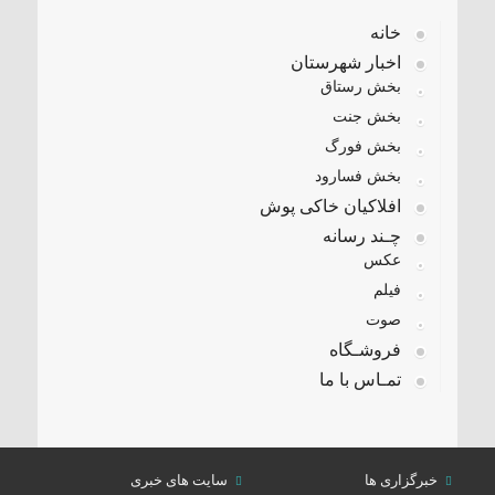
خانه
اخبار شهرستان
بخش رستاق
بخش جنت
بخش فورگ
بخش فسارود
افلاکیان خاکی پوش
چـند رسانه
عکس
فیلم
صوت
فروشـگاه
تمـاس با ما
خبرگزاری ها
سایت های خبری