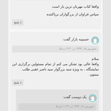
واقعا کتاب مهربان ترین یار است
سپاس فراوان از بزرگواران برپاکننده
پاسخ
حسینیه بازار
گفت:
شهریور ۱۵, ۱۳۹۴ در ۳:۲۰ ب٫ظ
سلام
واقعا عالی بود تشکر می کنم از تمام مسئولین برگزاری این
نمایشگاه ، به ویژه سید بزرگوار سید ناصر عقبی طلب .
ممنون .
پاسخ
یک دوست
گفت:
شهریور ۱۷, ۱۳۹۴ در ۱۱:۴۲ ق٫ظ