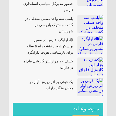
حضور مدیرکل سیاسی استانداری
فارس
پلمب سه واحد صنفی متخلف در
گشت مشترک بازرسی در
شهرستان
🔴دارابگرد فارس در مسیر
یونسکو/تدوین نقشه راه ۵ ساله
برای بازشناسی هویت دارابگرد
کشف ۱۰ هزار لیتر گازوئیل قاچاق
در داراب
یک فوتی بر اثر ریزش آوار در
معدن منگنز داراب
مـوضـوعـات