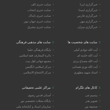
خبرگزاری ایرنا
سایت خبری الف
خبرگزاری ایسنا
سایت خبری انتخاب
خبرگزاری فارس
سایت خبری تابناک
خبرگزاری مهر
سایت خبری جهان نیوز
خبرگزاری میزان
سایت خبری مشرق
سایت های شخصیت ها
سایت های مذهبی فرهنگی
آیت الله جوادی آملی
پایگاه فرهنگی حلما
آیت الله خامنه ای
دائرة المعارف فقه اسلامی
آیت الله مصباح یزدی
مجمع جهانی اهل بیت
آیت الله نوری همدانی
مرکز اسلامی انگلیس
استاد شهید مطهری
مرکز الاشعاع الاسلامی
کانال های تلگرام
مراکز علمی تحقیقاتی
بیسیم چی
آستان قدس رضوی
تصویر هنر
پایگاه مجلات تخصصی نور
صحیفه نور
سازمان اسناد و کتابخانه ملی