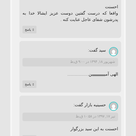
احسنت
واقعا که درست گفتین دوست عزیز ایشالا خدا به
پدرشون شفای عاجل عنایت کنه .
پاسخ
سید
گفت:
شهریور ۱۸, ۱۳۹۴ در ۹:۰۰ ق٫ظ
الهی آمییییییییییین……………
پاسخ
حسینیه بازار
گفت:
تیر ۱۷, ۱۳۹۷ در ۱۰:۵۸ ق٫ظ
احسنت به این سید بزرگوار