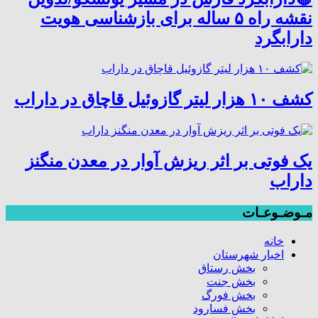
نقشه راه ۵ ساله برای بازشناسی هویت
دارابگرد
کشف ۱۰ هزار لیتر گازوئیل قاچاق در داراب
یک فوتی بر اثر ریزش آوار در معدن منگنز
داراب
مـوضـوعـات
خانه
اخبار شهرستان
بخش رستاق
بخش جنت
بخش فورگ
بخش فسارود