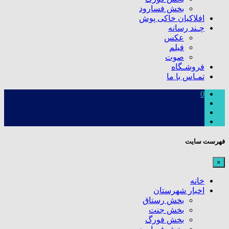
بخش فسارود
افلاکیان خاکی پوش
چـند رسانه
عکس
فیلم
صوت
فروشـگاه
تمـاس با ما
0
فهرست سایت
×
خانه
اخبار شهرستان
بخش رستاق
بخش جنت
بخش فورگ