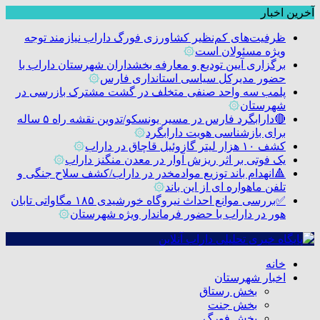
آخرین اخبار
ظرفیت‌های کم‌نظیر کشاورزی فورگ داراب نیازمند توجه
ویژه مسئولان است
۞
برگزاری آیین تودیع و معارفه بخشداران شهرستان داراب با
حضور مدیرکل سیاسی استانداری فارس
۞
پلمب سه واحد صنفی متخلف در گشت مشترک بازرسی در
شهرستان
۞
🔴دارابگرد فارس در مسیر یونسکو/تدوین نقشه راه ۵ ساله
برای بازشناسی هویت دارابگرد
۞
کشف ۱۰ هزار لیتر گازوئیل قاچاق در داراب
۞
یک فوتی بر اثر ریزش آوار در معدن منگنز داراب
۞
🔺انهدام باند توزیع موادمخدر در داراب/کشف سلاح جنگی و
تلفن ماهواره ای از این باند
۞
✅بررسی موانع احداث نیروگاه خورشیدی ۱۸۵ مگاواتی تابان
هور در داراب با حضور فرماندار ویژه شهرستان
۞
خانه
اخبار شهرستان
بخش رستاق
بخش جنت
بخش فورگ