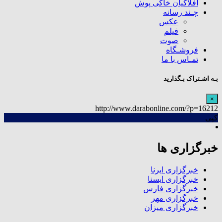
افلاکیان خاکی پوش
چـند رسانه
عکس
فیلم
صوت
فروشـگاه
تمـاس با ما
بـه اشـتراک بـگذارید
×
http://www.darabonline.com/?p=16212
کپی
خبرگزاری ها
خبرگزاری ایرنا
خبرگزاری ایسنا
خبرگزاری فارس
خبرگزاری مهر
خبرگزاری میزان