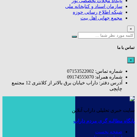
پایگاه مجلات تخصصی نور
سازمان اسناد و کتابخانه ملی
شبکه اطلاع رسانی حوزه
مجمع جهانی اهل بیت
×
تماس با ما
×
شماره تماس: 07153522002
شماره همراه: 09174555070
آدرس دفتر: داراب خیابان برق بالاتر از کلانتری 12 مجتمع
چاپچی
سایت خبری تحلیلی داراب آنلاین
پایگاه مطالبه گری مردم داراب
صفحه نخست