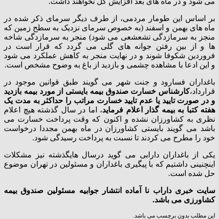
می شود و در ماه های بعد افزایش گل نخواهند داشت.
بر اساس این طومار مردمی، از طرف دیگر سرمای ذکر شده در
ماه های بهمن و اسفند (به خصوص سرمای نزدیک به سطح زمین که
منجز به سرمازدگی تشعشعی می شود) منجر به سرمازدگی شاخه
ها و از بین رفتن جوانه های گلی می گردد که قرار است در
فروردین شکوفا شوند و در نهایت منجر به کاهش عملکرد می شود
و این ادعا با مشاهده چشمی و بازدید از باغ به وضوح مشخص است.
باغداران فسارود و جنت شهر می گویند طبق قوانین موجود در
قرارداد،
کارشناس خسارت صندوق بیمه بایستی از مورد بیمه بازدید
و در صورت تایید یا عدم تایید خسارت مراتب را حداکثر به مدت یک
هفته کتبا به بیمه گذار اعلام فرماید
، اما در سال گذشته هیچ اعلام
نظری به کشاورزان نشده و اکنون که وقت پرداخت خسارت می
باشد می گویند بایستی کشاورزان در ماه بهمن مجددا درخواست
خود را مطرح می کردند تا نسبت به پرداخت رسیدگی شود.
یکی از باغداران دارابی می گوید درسال هایگذشته نیز مشکلات
اینچنینی داشتیم که با پیگیری باغداران و مسئولین در تهران موضوع
حل شده است.
سایت خبری داراب نا آماده انتشار جوابیه مسئولین صندوق بیمه
کشاورزی می باشد.
این مطلب بدون برچسب می باشد.