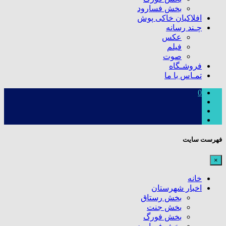
بخش فسارود
افلاکیان خاکی پوش
چـند رسانه
عکس
فیلم
صوت
فروشـگاه
تمـاس با ما
0
فهرست سایت
×
خانه
اخبار شهرستان
بخش رستاق
بخش جنت
بخش فورگ