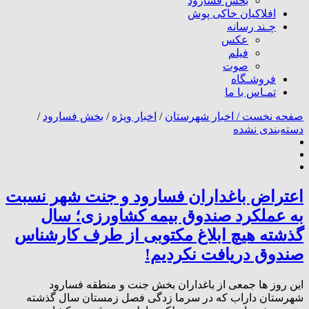
بخش فسارود
افلاکیان خاکی پوش
چـند رسانه
عکس
فیلم
صوت
فروشـگاه
تمـاس با ما
صفحه نخست /
اخبار شهرستان
/
اخبار ویژه
/
بخش فسارود
/
دسته‌بندی نشده
اعتراض باغداران فسارود و جنت شهر نسبت
به عملکرد صندوق بیمه کشاورزی؛ سال
گذشته هیچ ابلاغ مکتوبی از طرف کارشناس
صندوق دریافت نکردیم!
این روز ها جمعی از باغداران بخش جنت و منطقه فسارود
شهرستان داراب که در سرما زدگی فصل زمستان سال گذشته