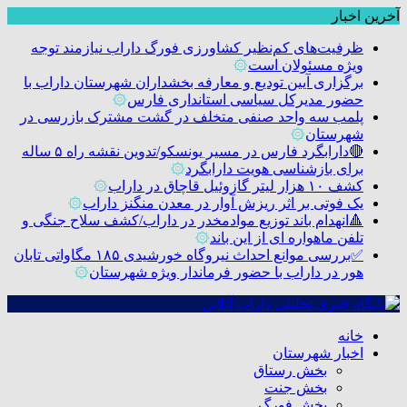
آخرین اخبار
ظرفیت‌های کم‌نظیر کشاورزی فورگ داراب نیازمند توجه
ویژه مسئولان است
۞
برگزاری آیین تودیع و معارفه بخشداران شهرستان داراب با
حضور مدیرکل سیاسی استانداری فارس
۞
پلمب سه واحد صنفی متخلف در گشت مشترک بازرسی در
شهرستان
۞
🔴دارابگرد فارس در مسیر یونسکو/تدوین نقشه راه ۵ ساله
برای بازشناسی هویت دارابگرد
۞
کشف ۱۰ هزار لیتر گازوئیل قاچاق در داراب
۞
یک فوتی بر اثر ریزش آوار در معدن منگنز داراب
۞
🔺انهدام باند توزیع موادمخدر در داراب/کشف سلاح جنگی و
تلفن ماهواره ای از این باند
۞
✅بررسی موانع احداث نیروگاه خورشیدی ۱۸۵ مگاواتی تابان
هور در داراب با حضور فرماندار ویژه شهرستان
۞
خانه
اخبار شهرستان
بخش رستاق
بخش جنت
بخش فورگ