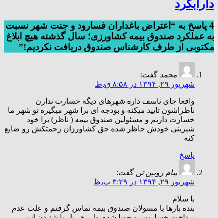
دارابگرد
4 پاسخ به “اعتراض باغداران فسارود و جنت شهر نسبت
به عملکرد صندوق بیمه کشاورزی؛ سال گذشته هیچ ابلاغ
مکتوبی از طرف کارشناس صندوق دریافت نکردیم!”
محمد
گفت:
شهریور ۲۹, ۱۳۹۴ در ۸:۵۸ ق٫ظ
واقعا جای تاسف داره شهرهای دیگه خسارت ندارن
ناظراشون تایید میکنه و بودجه ای برا شهر میگیره تو شهر ما
خسارت داریم و مسئولین صندوق بیمه ( ناظر) برا خود
شیرینی خودش حاظر شده حق کشاورزان زحمتکش رو ضایع
کنه
پاسخ
پیام رویین تن
گفت:
شهریور ۲۹, ۱۳۹۴ در ۳:۲۹ ب٫ظ
با سلام
بنده بارها با مسولان صندوق بیمه تماس گرفتم و علت عدم
پرداخت خسارت رو جویا شدم ولی هر بار با شنیدن این