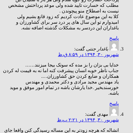
مطلب که خسارت تایید شده ولی موعد پرداختش مشخص
نیست به اصطلاح منو پیچوندن .
کلا به این موضوع عادت کردیم که زود قانع بشیم ولی
امیدوارم تو این سال های پر درد سر برای کشاورزان و
باغداران این دردسر به مشکلات گذشته اضافه نشه.
پاسخ
باغدار جنتی
گفت:
شهریور ۳۰, ۱۳۹۴ در ۸:۵۹ ق٫ظ
خدایا بی بزان را بز مده که سوتک بیجا میزنند……
جناب ناظر خوبه انسان پیشرفت کنه اما نه به قیمت له کردن
همکاران و ضایع کردن حق کشاورزان….
یاد مهندس مجید مرادی و دکتر محمدی و مهندس
خورسندبخیر .خدا یارشان باشه در تمام امور موفق و موید
باشه.
پاسخ
مهدی
گفت:
شهریور ۳۰, ۱۳۹۴ در ۲:۲۱ ب٫ظ
انشاله که هرچه زودتر به این مساله رسیدگی کنن واقعا جای