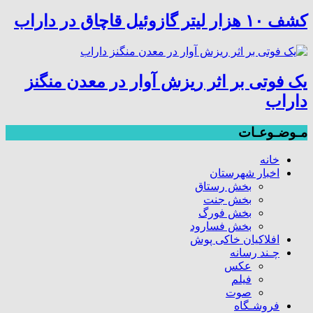
کشف ۱۰ هزار لیتر گازوئیل قاچاق در داراب
یک فوتی بر اثر ریزش آوار در معدن منگنز
داراب
مـوضـوعـات
خانه
اخبار شهرستان
بخش رستاق
بخش جنت
بخش فورگ
بخش فسارود
افلاکیان خاکی پوش
چـند رسانه
عکس
فیلم
صوت
فروشـگاه