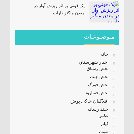
یک فوتی بر اثر ریزش آوار در
معدن منگنز داراب
مـوضـوعـات
خانه
اخبار شهرستان
بخش رستاق
بخش جنت
بخش فورگ
بخش فسارود
افلاکیان خاکی پوش
چـند رسانه
عکس
فیلم
صوت