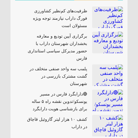
ظرفیت‌های کم‌نظیر کشاورزی
فورگ داراب نیازمند توجه ویژه
مسئولان است
برگزاری آیین تودیع و معارفه
بخشداران شهرستان داراب با
حضور مدیرکل سیاسی استانداری
فارس
پلمب سه واحد صنفی متخلف در
گشت مشترک بازرسی در
شهرستان
🔴دارابگرد فارس در مسیر
یونسکو/تدوین نقشه راه ۵ ساله
برای بازشناسی هویت دارابگرد
کشف ۱۰ هزار لیتر گازوئیل قاچاق
در داراب