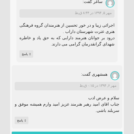
ساغر
گفت:
مهر ۵, ۱۳۹۴ در ۸:۴۴ ق٫ظ
اجرائی زیبا و در خور تحسین از هنرمندان گروه فرهنگی
هنری عترت شهرستان داراب .
درود بر جوانان هنرمند دارابی که به حق یاد و خاطره
شهدای گرانقدرمان گرامی می دارند.
پاسخ
همشهری
گفت:
مهر ۶, ۱۳۹۴ در ۰:۱۵ ق٫ظ
سلام و عرض ادب
جناب اقای امید رهبر هنرمند عزیز امید وارم همیشه موفق و
سربلند باشی.
پاسخ