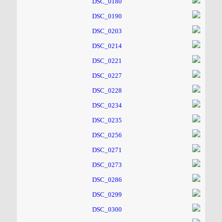
۱۸۵ مگاواتی تابان هور در داراب با حضور
فرماندار ویژه شهرستان