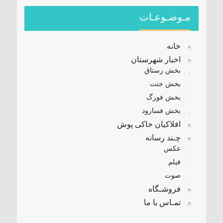
مـوضـوعـات
خانه
اخبار شهرستان
بخش رستاق
بخش جنت
بخش فورگ
بخش فسارود
افلاکیان خاکی پوش
چـند رسانه
عکس
فیلم
صوت
فروشـگاه
تمـاس با ما