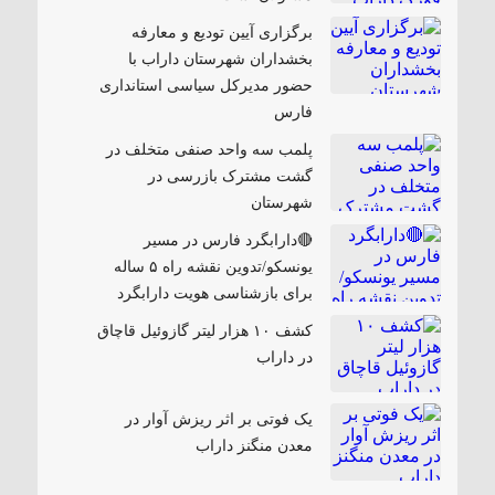
برگزاری آیین تودیع و معارفه
بخشداران شهرستان داراب با
حضور مدیرکل سیاسی استانداری
فارس
پلمب سه واحد صنفی متخلف در
گشت مشترک بازرسی در
شهرستان
🔴دارابگرد فارس در مسیر
یونسکو/تدوین نقشه راه ۵ ساله
برای بازشناسی هویت دارابگرد
کشف ۱۰ هزار لیتر گازوئیل قاچاق
در داراب
یک فوتی بر اثر ریزش آوار در
معدن منگنز داراب