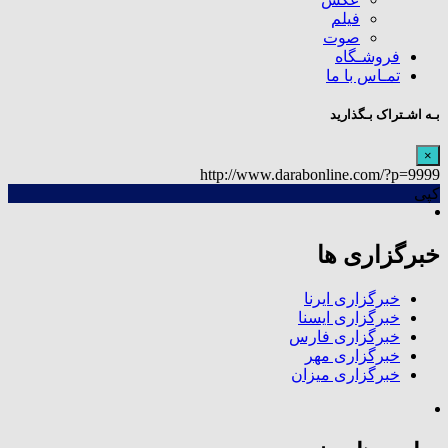
فیلم
صوت
فروشـگاه
تمـاس با ما
بـه اشـتراک بـگذارید
×
http://www.darabonline.com/?p=9999
کپی
خبرگزاری ها
خبرگزاری ایرنا
خبرگزاری ایسنا
خبرگزاری فارس
خبرگزاری مهر
خبرگزاری میزان