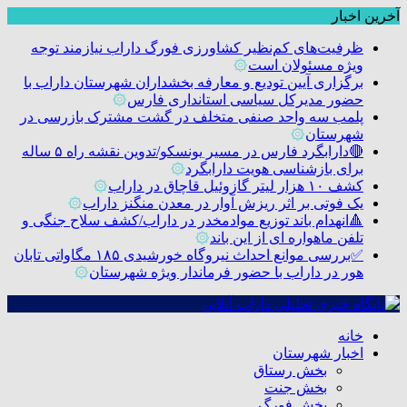
آخرین اخبار
ظرفیت‌های کم‌نظیر کشاورزی فورگ داراب نیازمند توجه
ویژه مسئولان است
۞
برگزاری آیین تودیع و معارفه بخشداران شهرستان داراب با
حضور مدیرکل سیاسی استانداری فارس
۞
پلمب سه واحد صنفی متخلف در گشت مشترک بازرسی در
شهرستان
۞
🔴دارابگرد فارس در مسیر یونسکو/تدوین نقشه راه ۵ ساله
برای بازشناسی هویت دارابگرد
۞
کشف ۱۰ هزار لیتر گازوئیل قاچاق در داراب
۞
یک فوتی بر اثر ریزش آوار در معدن منگنز داراب
۞
🔺انهدام باند توزیع موادمخدر در داراب/کشف سلاح جنگی و
تلفن ماهواره ای از این باند
۞
✅بررسی موانع احداث نیروگاه خورشیدی ۱۸۵ مگاواتی تابان
هور در داراب با حضور فرماندار ویژه شهرستان
۞
خانه
اخبار شهرستان
بخش رستاق
بخش جنت
بخش فورگ