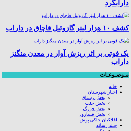
دارابگرد
کشف ۱۰ هزار لیتر گازوئیل قاچاق در داراب
یک فوتی بر اثر ریزش آوار در معدن منگنز
داراب
مـوضـوعـات
خانه
اخبار شهرستان
بخش رستاق
بخش جنت
بخش فورگ
بخش فسارود
افلاکیان خاکی پوش
چـند رسانه
عکس