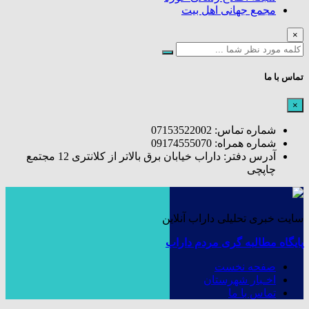
مجمع جهانی اهل بیت
×
تماس با ما
×
شماره تماس: 07153522002
شماره همراه: 09174555070
آدرس دفتر: داراب خیابان برق بالاتر از کلانتری 12 مجتمع
چاپچی
سایت خبری تحلیلی داراب آنلاین
پایگاه مطالبه گری مردم داراب
صفحه نخست
اخـبار شهرستان
تماس با ما