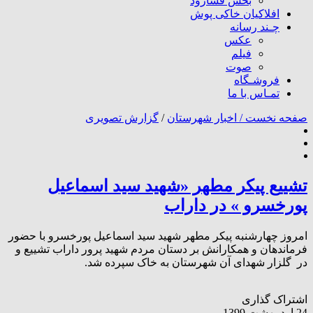
بخش فسارود
افلاکیان خاکی پوش
چـند رسانه
عکس
فیلم
صوت
فروشـگاه
تمـاس با ما
صفحه نخست /
اخبار شهرستان
/
گزارش تصویری
تشییع پیکر مطهر «شهید سید اسماعیل
پورخسرو » در داراب
امروز چهارشنبه پیکر مطهر شهید سید اسماعیل پورخسرو با حضور
فرماندهان و همکارانش بر دستان مردم شهید پرور داراب تشییع و
در گلزار شهدای آن شهرستان به خاک سپرده شد.
اشتراک گذاری
24 اردیبهشت 1399