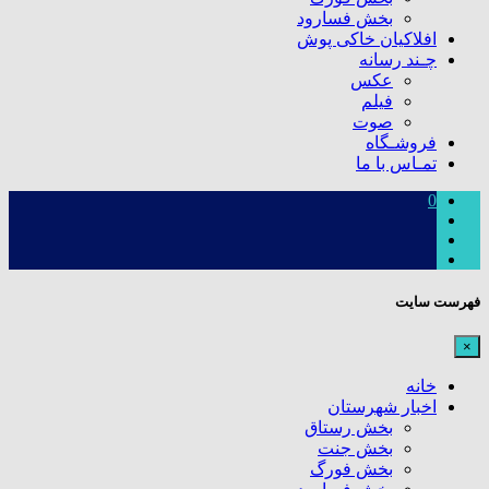
بخش فسارود
افلاکیان خاکی پوش
چـند رسانه
عکس
فیلم
صوت
فروشـگاه
تمـاس با ما
0
فهرست سایت
×
خانه
اخبار شهرستان
بخش رستاق
بخش جنت
بخش فورگ