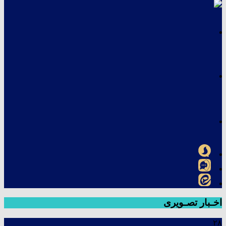
اخـبار تصـویری
۲۸