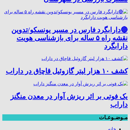
🔴دارابگرد فارس در مسیر یونسکو/تدوین
نقشه راه ۵ ساله برای بازشناسی هویت
دارابگرد
کشف ۱۰ هزار لیتر گازوئیل قاچاق در داراب
یک فوتی بر اثر ریزش آوار در معدن منگنز
داراب
مـوضـوعـات
خانه