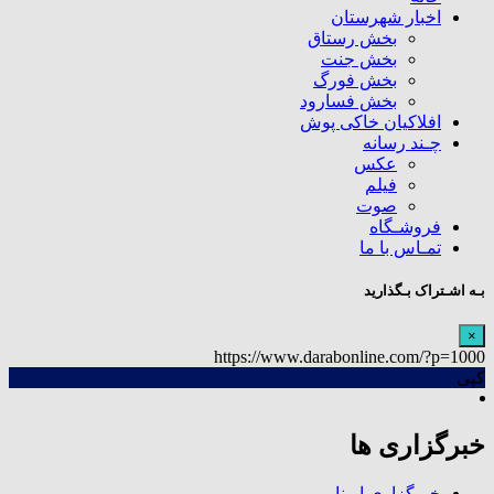
اخبار شهرستان
بخش رستاق
بخش جنت
بخش فورگ
بخش فسارود
افلاکیان خاکی پوش
چـند رسانه
عکس
فیلم
صوت
فروشـگاه
تمـاس با ما
بـه اشـتراک بـگذارید
×
https://www.darabonline.com/?p=1000
کپی
خبرگزاری ها
خبرگزاری ایرنا