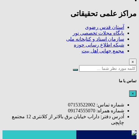
مراکز علمی تحقیقاتی
آستان قدس رضوی
پایگاه مجلات تخصصی نور
سازمان اسناد و کتابخانه ملی
شبکه اطلاع رسانی حوزه
مجمع جهانی اهل بیت
×
تماس با ما
×
شماره تماس: 07153522002
شماره همراه: 09174555070
آدرس دفتر: داراب خیابان برق بالاتر از کلانتری 12 مجتمع
چاپچی