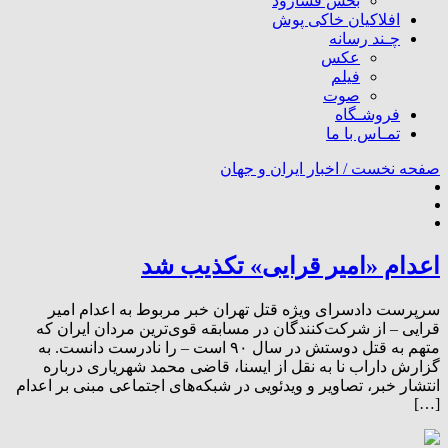
بخش فسارود
افلاکیان خاکی پوش
چـند رسانه
عکس
فیلم
صوت
فروشـگاه
تمـاس با ما
صفحه نخست /
اخبار ایران و جهان
اعدام «امیر قرایی» تکذیب شد
سرپرست دادسرای ویژه قتل تهران خبر مربوط به اعدام امیر
قرایی – از شرکت‌کنندگان در مسابقه قوی‌ترین مردان ایران که‌
متهم به قتل دوستش در سال ۹۰ است – را نادرست دانست. به
گزارش داراب نا به نقل از ایسنا، قاضی محمد شهریاری درباره
انتشار خبر، تصاویر و ویدئویی در شبکه‌های اجتماعی مبنی بر اعدام
[…]