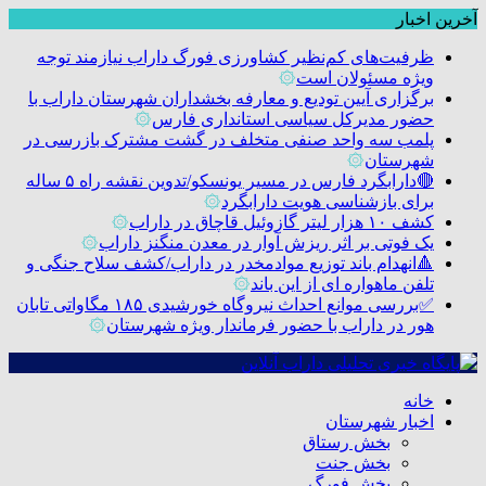
آخرین اخبار
ظرفیت‌های کم‌نظیر کشاورزی فورگ داراب نیازمند توجه
ویژه مسئولان است
۞
برگزاری آیین تودیع و معارفه بخشداران شهرستان داراب با
حضور مدیرکل سیاسی استانداری فارس
۞
پلمب سه واحد صنفی متخلف در گشت مشترک بازرسی در
شهرستان
۞
🔴دارابگرد فارس در مسیر یونسکو/تدوین نقشه راه ۵ ساله
برای بازشناسی هویت دارابگرد
۞
کشف ۱۰ هزار لیتر گازوئیل قاچاق در داراب
۞
یک فوتی بر اثر ریزش آوار در معدن منگنز داراب
۞
🔺انهدام باند توزیع موادمخدر در داراب/کشف سلاح جنگی و
تلفن ماهواره ای از این باند
۞
✅بررسی موانع احداث نیروگاه خورشیدی ۱۸۵ مگاواتی تابان
هور در داراب با حضور فرماندار ویژه شهرستان
۞
خانه
اخبار شهرستان
بخش رستاق
بخش جنت
بخش فورگ