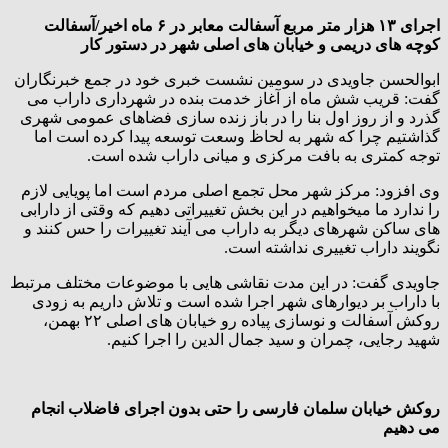
اجرای ۱۳ هزار متر مربع آسفالت معابر در ۶ ماه اخیر/آسفالت
کوچه های دریمی و خیابان های اصلی شهر در دستور کار
ابوالحسن جاویدی در سومین نشست خبری خود در جمع خبرنگاران
گفت: قریب شش ماه از آغاز خدمت بنده در شهرداری داراب می
گذرد و از روز اول بنا را در باز زنده سازی فضاهای عمومی شهری
گذاشتیم چرا که شهر به لحاظ وسعت توسعه پیدا کرده است اما
توجه کمتری به بافت مرکزی و میانی داراب شده است.
وی افزود: مرکز شهر محل تجمع اصلی مردم است اما پویایی لازم
را ندارد ما میخواهیم در این بخش تغییراتی دهیم که وقتی از دارابی
های ساکن شهرهای دیگر به داراب می آیند تغییرات را حس کنند و
نگویند داراب تغییری نداشته است.
جاویدی گفت: در این مدت نقاشی هایی با موضوعات مختلف مرتبط
با داراب بر دیوارهای شهر اجرا شده است و تلاش داریم به زودی
روکش آسفالت و نوسازی پیاده رو خیابان های اصلی ۲۲ بهمن،
شهید رجایی، چمران و سید جمال الدین را اجرا کنیم.
روکش خیابان سلمان فارسی را حتی بدون اجرای فاضلاب انجام
می دهیم