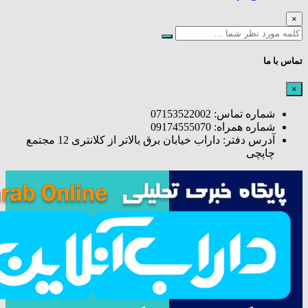
×
تماس با ما
×
شماره تماس: 07153522002
شماره همراه: 09174555070
آدرس دفتر: داراب خیابان برق بالاتر از کلانتری 12 مجتمع
چاپچی