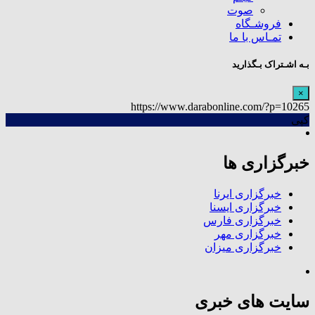
صوت
فروشـگاه
تمـاس با ما
بـه اشـتراک بـگذارید
×
https://www.darabonline.com/?p=10265
کپی
خبرگزاری ها
خبرگزاری ایرنا
خبرگزاری ایسنا
خبرگزاری فارس
خبرگزاری مهر
خبرگزاری میزان
سایت های خبری