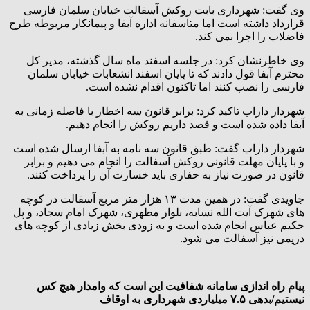
وی گفت: شهرداری بابت روکش آسفالت خیابان سلمان فارسی
قرارداد داشته است اما متاسفانه اداره آبفا و پیمانکار مربوطه طرح
فاضلاب را اجرا نمی کند.
وی خاطرنشان کرد: در جلسه اسفند ماه سال گذشته، مدیر کل
محترم آبفا قول دادند که تا پایان اسفند انشعابات خیابان سلمان
فارسی را نصب کنند اما تاکنون اقدام نشده است.
شهردار داراب تاکید کرد: برابر قانون سه اخطار با فاصله زمانی به
آبفا داده شده است و قصد داریم روکش را انجام دهیم.
شهردار داراب گفت: طبق قانون سه نامه به آبفا ارسال شده است
و با پایان مهلت قانونی روکش آسفالت را انجام می دهیم و برابر
قانون در صورت نیاز به حفاری باید خسارت آن را پرداخت کنند.
جاویدی گفت: در همین مدت ۱۳ هزار متر مربع آسفالت در کوچه
های شهرک آیت الله نسابه، بلوار مطهری، شهرک امام سجاد، و پل
حکیم عباس انجام شده است و به زودی بخش زیادی از کوچه های
دریمی نیز آسفالت می شود.
پیام راه اندازی سامانه شفافیت این است که وامدار هیچ کس
نیستیم/بدهی ۷.۵ میلیاردی شهرداری به اوقاف