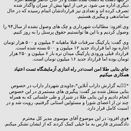
دیگری اداره می شود. برخی از اینها بیش از میزان واگذار شده
تصرف کرده اند و تعدادی نیز قراردادشان اتمام رسیده که در حال
ساماندهی و پیگیری هستیم.
وی افزود: مطالبات شهرداری و چک های وصول نشده از سال۹۴ را
وصول کردیم و با این ها توانستیم حقوق پرسنل را به روز کنیم.
وی گفت: پارکینگ سرقنات قبلا ماهیانه ۲ میلیون و ۵٠٠ هزار تومان
اجاره بود اما قرارداد جدید ۱۲ میلیون و ۵٠٠ بسته شده است.
قرارداد قبلی ورودی پارکینگ میدان تره بار ۶ میلیون و ۲۵٠ هزار
تومان بوده اما قرارداد جدید ۱۶ میلیون تومان است.
جای بتابی طلا امن است/در راه اندازی آزمایشگاه تست اعتیاد
همکاری میکنیم
*✍🏻به گزارش داراب آنلاین*،جاویدی شهردار داراب در خصوص
بتابی منتقل شده نیز گفت: پیگیری های مستمری در این خصوص
انجام دادیم و این بتابی طلا در شیراز و طی جلساتی که به همراه
چند تن از اعضای شورا و مسئولین استانی گرفتیم، رویت شد و در
امنیت کامل قرار دارد.
♦️وی افزود: در این موضوع آقای موسوی مدیر کل محترم
دادگستری فارس به ما خیلی کمک کردند که از ایشان تشکر میکنم.