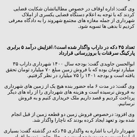
وی گفت: اداره اوقاف در خصوص مطالباتشان شکایت قضایی
کردند که با توجه به اعلام دستگاه قضایی یکسری از املاک
شهرداری از جمله مغازه های مجتمع شهروند را به دادگاه معرفی
کردیم تا بدهی ها تسویه شود.
تعداد ۴۵ دکه در داراب واگذار شده است!/ افزایش درآمد ۵ برابری
پارکینگ سرقنات با بروزرسانی قرارداد
ابوالحسن جاویدی گفت: بودجه سال ۱۴٠٠ شهرداری داراب ۳۵
میلیارد تومان بوده که با فروش زمین مبلغ ۷٠ میلیارد تومان تحقق
یافته است و بودجه ۱۴٠۱ را ۷۵ میلیارد در نظر گرفتیم.
وی گفت: در مدت ۶ ماه حضور بنده هیچ یک از زمین های شهرداری
به فروش نرسیده است و هزینه های شهرداری را از راه های دیگر
پرداخت کردیم و قصد داریم ملک خریداری کنیم و به فروش
نرسانیم.
وی افزود: درخصوص فروش زمین دو قطعه زمین از قبل انجام
شده بود و تعهد ایجاد کرده بودند که ناچارا واگذار شد.
شهردار داراب با اشاره به واگذاری ۴۵ دکه در گذشته گفت: بسیاری
از اینها دست به دست شده است و در حال حاضر توسط افراد