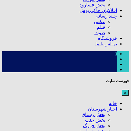
بخش فسارود
افلاکیان خاکی پوش
چـند رسانه
عکس
فیلم
صوت
فروشـگاه
تمـاس با ما
0
فهرست سایت
×
خانه
اخبار شهرستان
بخش رستاق
بخش جنت
بخش فورگ