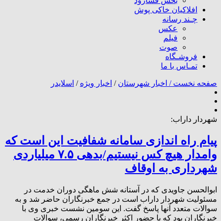
بخش فسارود
افلاکیان خاکی پوش
چـند رسانه
عکس
فیلم
صوت
فروشـگاه
تمـاس با ما
صفحه نخست /
اخبار شهرستان
/
اخبار ویژه
/
اسلایدر
شهردار داراب:
پیام راه اندازی سامانه شفافیت این است که
وامدار هیچ کس نیستیم/بدهی ۷.۵ میلیاردی
شهرداری به اوقاف
ابوالحسن جاویدی که در آستانه شش ماهگی دوران خدمت در
مسئولیت شهردار داراب است در جمع خبرنگاران حاضر شد و به
سوالات متعدد آنها پاسخ گفت. این سومین نشست خبری وی با
خبرنگاران بود که با حضور اکثر خبرنگاران رسمی، سوالات