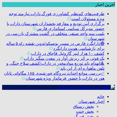
آخرین اخبار
ظرفیت‌های کم‌نظیر کشاورزی فورگ داراب نیازمند توجه
ویژه مسئولان است
۞
برگزاری آیین تودیع و معارفه بخشداران شهرستان داراب با
حضور مدیرکل سیاسی استانداری فارس
۞
پلمب سه واحد صنفی متخلف در گشت مشترک بازرسی در
شهرستان
۞
🔴دارابگرد فارس در مسیر یونسکو/تدوین نقشه راه ۵ ساله
برای بازشناسی هویت دارابگرد
۞
کشف ۱۰ هزار لیتر گازوئیل قاچاق در داراب
۞
یک فوتی بر اثر ریزش آوار در معدن منگنز داراب
۞
🔺انهدام باند توزیع موادمخدر در داراب/کشف سلاح جنگی و
تلفن ماهواره ای از این باند
۞
✅بررسی موانع احداث نیروگاه خورشیدی ۱۸۵ مگاواتی تابان
هور در داراب با حضور فرماندار ویژه شهرستان
۞
خانه
اخبار شهرستان
بخش رستاق
بخش جنت
بخش فورگ