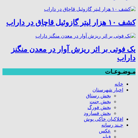
کشف ۱۰ هزار لیتر گازوئیل قاچاق در داراب
یک فوتی بر اثر ریزش آوار در معدن منگنز
داراب
مـوضـوعـات
خانه
اخبار شهرستان
بخش رستاق
بخش جنت
بخش فورگ
بخش فسارود
افلاکیان خاکی پوش
چـند رسانه
عکس
فیلم