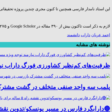
این استاد نامدار فارسی همچنین تا کنون مجری چندین پروژه تحقیقات
لازم به ذکر است تاکنون بیش از ۳۹۰ مقاله در Google Scholor و ۲۷۵ مقاله در SCOPUS، و ۲۰۶مقاله در PubMed از او نمایه شده است.
احمد عریان
داراب
دانشمند
نوشته های مشابه
ظرفیت‌های کم‌نظیر کشاورزی فورگ داراب نی
پلمب سه واحد صنفی متخلف در گشت مشترک
🔴دارابگرد فارس در مسیر یونسکو/تدوین نقشه راه ۵ ساله برای بازشناسی هوی