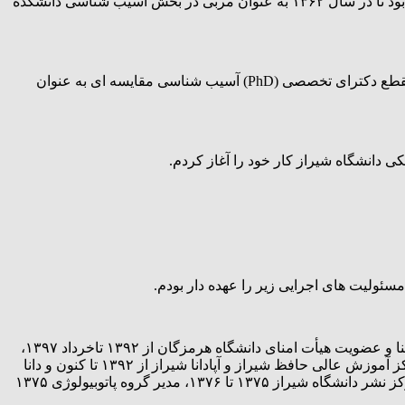
وی در سال ۱۳۵۹ با درجه دکترای عمومی دامپزشکی از آن دانشگاه فارغ‌التحصیل شد و سپس به مدت سه سال در جهاد سازندگی مشغول بود تا در سال ۱۳۶۲ به عنوان مربی در بخش آسیب شناسی دانشکده
احمد عریان که اکنون در زمره استادان برتر جهان قرار گرفته است در گفتگو با فارس اظهار داشت: در سال ۱۳۶۴ جهت ادامه تحصیل در مقطع دکترای تخصصی (PhD) آسیب شناسی مقایسه ای به عنوان
رئیس دانشگاه یاسوج ۱۳۹۶ تا کنون، معاون پژوهش و فناوری دانشگاه شیراز از بهمن ۱۳۹۲ تادی ماه ۱۳۹۵، رئیس کمیسیون دائمی هیأت امنا و عضویت هیأت امنای دانشگاه هرمزگان از ۱۳۹۲ تاخرداد ۱۳۹۷،
رئیس کمیسیون دائمی هیأت امنا و عضویت هیأت امنای دانشگاه خلیج فارس بوشهر از ۱۳۹۲ تاخرداد ۱۳۹۷، نماینده وزیر در هیات امنای مراکز آموزش عالی حافظ شیراز و آپادانا شیراز از ۱۳۹۲ تا کنون و دانا
یاسوج از ۱۳۹۵ تا ۱۳۹۸، رئیس دانشگاه خلیج فارس بوشهر ۱۳۹۷ تا ۱۳۸۴، معاون تحصیلات تکمیلی دانشگاه شیراز ۱۳۷۶ تا ۱۳۷۹، رئیس مرکز نشر دانشگاه شیراز ۱۳۷۵ تا ۱۳۷۶، مدیر گروه پاتوبیولوژی ۱۳۷۵