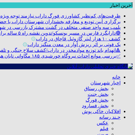
آخرین اخبار
ظرفیت‌های کم‌نظیر کشاورزی فورگ داراب نیازمند توجه ویژه
برگزاری آیین تودیع و معارفه بخشداران شهرستان داراب با 
پلمب سه واحد صنفی متخلف در گشت مشترک بازرسی در شه
🔴دارابگرد فارس در مسیر یونسکو/تدوین نقشه راه ۵ ساله برای بازشناسی هویت دارابگرد
کشف ۱۰ هزار لیتر گازوئیل قاچاق در داراب
۞
یک فوتی بر اثر ریزش آوار در معدن منگنز داراب
۞
🔺انهدام باند توزیع موادمخدر در داراب/کشف سلاح جنگی و تلفن م
✅بررسی موانع احداث نیروگاه خورشیدی ۱۸۵ مگاواتی تابان هور در داراب با حضور فرماندار ویژه شهرستان
خانه
اخبار شهرستان
بخش رستاق
بخش جنت
بخش فورگ
بخش فسارود
افلاکیان خاکی پوش
چـند رسانه
عکس
فیلم
صوت