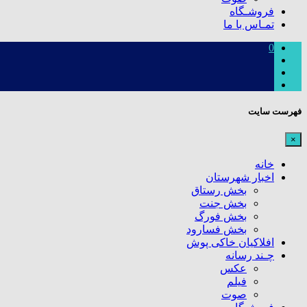
فروشـگاه
تمـاس با ما
0
فهرست سایت
×
خانه
اخبار شهرستان
بخش رستاق
بخش جنت
بخش فورگ
بخش فسارود
افلاکیان خاکی پوش
چـند رسانه
عکس
فیلم
صوت