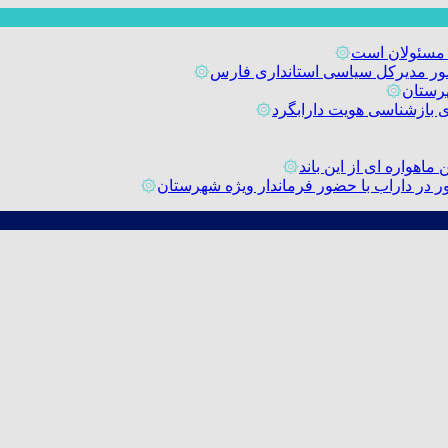
 مسئولان است
۞
حضور مدیرکل سیاسی استانداری فارس
۞
رستان
۞
۞
اهواره ای از این باند
۞
۞