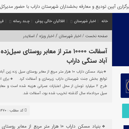
اری آیین تودیع و معارفه بخشداران شهرستان داراب با حضور مدیرکل س
خانه
اخبار شهرستان
افلاکیان خاکی پوش
چـند رسانه
فرو
/
/
صفحه نخست /
اخبار شهرستان
اخبار ویژه
اسلایدر
آسفالت ۱٠٠٠٠ متر از معابر روستای سیل‌زد
آباد سنگی داراب
🔹بنیاد مسکن داراب ۱٠ هزار متر مربع از معابر روستای سیل زده زین 
توابع بخش جنت شهرستان داراب زیرسازی و آسفالت کرد. 🔹برای اج
طرح ۲ میلیارد تومان از محل اعتبارات عمرانی هزینه شده است و معاب
سیل مردادماه سال گذشته تخریب شده بود، آسفالت شد.
کد مطلب : 11470
🔹بنیاد مسکن داراب ۱٠ هزار متر مربع ا