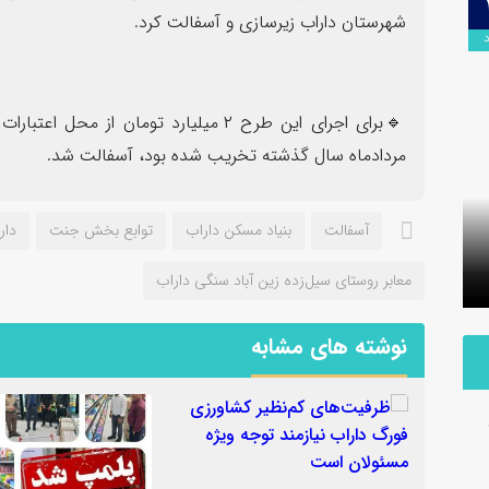
۰۹
شهرستان داراب زیرسازی و آسفالت کرد.
اردیبهشت
🔹برای اجرای این طرح ۲ میلیارد تومان 
مردادماه سال گذشته تخریب شده بود، آسفالت شد.
برگزاری آیین تودیع و معارفه بخشداران
آسفالت
بنیاد مسکن داراب
توابع بخش جنت
دار
شهرستان داراب با حضور مدیرکل سیاسی
پلمب سه 
استانداری فارس
مشترک با
معابر روستای سیل‌زده زین آباد سنگی داراب
نوشته های مشابه