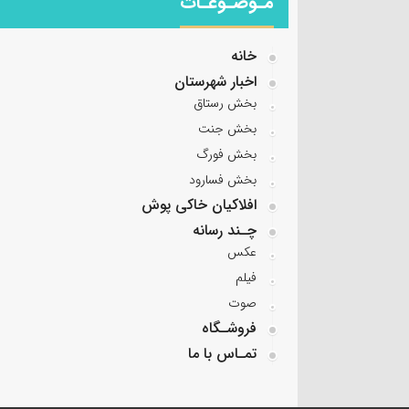
مـوضـوعـات
خانه
اخبار شهرستان
بخش رستاق
بخش جنت
بخش فورگ
بخش فسارود
افلاکیان خاکی پوش
چـند رسانه
عکس
فیلم
صوت
فروشـگاه
تمـاس با ما