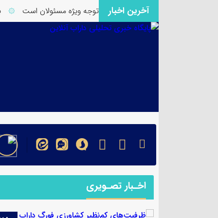
آخرین اخبار
نظیر کشاورزی فورگ داراب نیازمند توجه ویژه مسئولان است
برگز
۞
اخـبار تصـویری