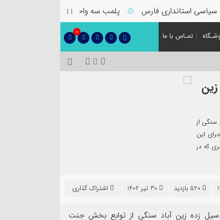
یاسی استانداری فارس
پلمب سه واحد صنفی متخلف در گشت مشت
۞
0
شـگاه
تمـاس با ما
ه زین
آباد سنگی از
رای این
ری که در
520 بازدید
30 تیر 1402
اشتراک گذاری
ز معابر روستای سیل زده زین آباد سنگی از توابع بخش جنت