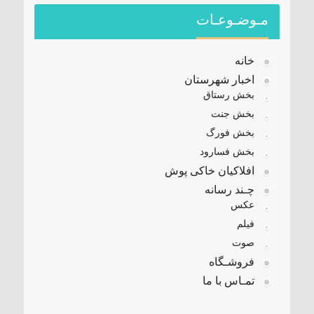
مـوضـوعـات
خانه
اخبار شهرستان
بخش رستاق
بخش جنت
بخش فورگ
بخش فسارود
افلاکیان خاکی پوش
چـند رسانه
عکس
فیلم
صوت
فروشـگاه
تمـاس با ما