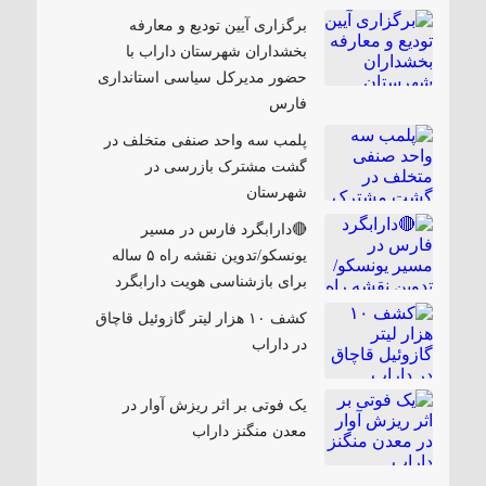
برگزاری آیین تودیع و معارفه
بخشداران شهرستان داراب با
حضور مدیرکل سیاسی استانداری
فارس
پلمب سه واحد صنفی متخلف در
گشت مشترک بازرسی در
شهرستان
🔴دارابگرد فارس در مسیر
یونسکو/تدوین نقشه راه ۵ ساله
برای بازشناسی هویت دارابگرد
کشف ۱۰ هزار لیتر گازوئیل قاچاق
در داراب
یک فوتی بر اثر ریزش آوار در
معدن منگنز داراب