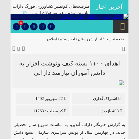
آخرین اخبار
ظرفیت‌های کم‌نظیر کشاورزی فورگ داراب
نیازمند توجه ویژه مسئولان است
۞
برگزاری آیین تودیع و معارفه بخشداران
0
شهرستان داراب با حضور مدیرکل سیاسی
استانداری فارس
۞
صفحه نخست /
اخبار شهرستان
/
اخبار ویژه
/
اسلایدر
پلمب سه واحد صنفی متخلف در گشت
مشترک بازرسی در شهرستان
۞
🔴دارابگرد فارس در مسیر یونسکو/تدوین
اهدای ۱۱٠٠ بسته کیف ونوشت افزار به
نقشه راه ۵ ساله برای بازشناسی هویت
دانش آموزان نیازمند دارابی
دارابگرد
۞
کشف ۱۰ هزار لیتر گازوئیل قاچاق در
داراب
۞
اشتراک گذاری
22 شهریور 1402
یک فوتی بر اثر ریزش آوار در معدن منگنز
داراب
۞
408 بازدید
کد مطلب : 11763
🔺انهدام باند توزیع موادمخدر در داراب/
کشف سلاح جنگی و تلفن ماهواره ای از این
به گزارش خبرنگار داراب آنلاین، به مناسبت شروع سال تحصیلی
باند
۞
جدید، در چهارمین سال از پویش سراسری سازمان بسیج دانش
✅بررسی موانع احداث نیروگاه خورشیدی