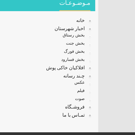
مـوضـوعـات
خانه
اخبار شهرستان
بخش رستاق
بخش جنت
بخش فورگ
بخش فسارود
افلاکیان خاکی پوش
چـند رسانه
عکس
فیلم
صوت
فروشـگاه
تمـاس با ما