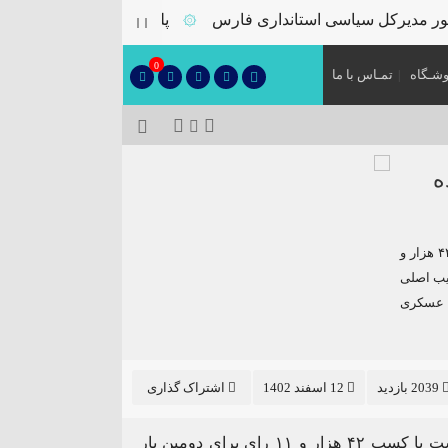
 مدیرکل سیاسی استانداری فارس
پلمب سه واحد صنفی متخلف 
۞
0
شـگاه
تمـاس با ما
ه
دکتر محمد جواد عسکری نماینده فعلی داراب و زرین دشت با کسب ۴۲ هزار و
قیب اصلی
قرار گرفت. عسکری
2039 بازدید
12 اسفند 1402
اشتراک گذاری
دکتر محمد جواد عسکری نماینده فعلی داراب و زرین دشت با کسب ۴۲ هزار و ۱۱ رای برای دومین بار