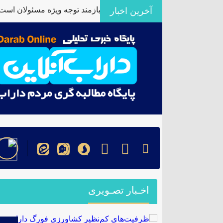
کم‌نظیر کشاورزی فورگ داراب نیازمند توجه ویژه مسئولان است
آخرین اخبار
۞
اخـبار تصـویری