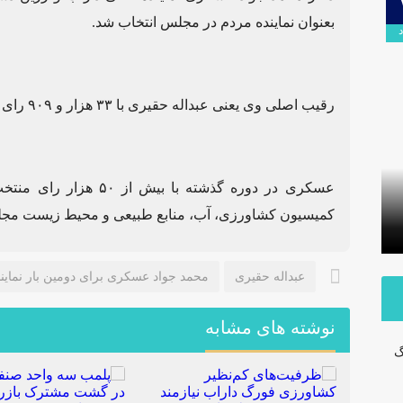
۰۹
بعنوان نماینده مردم در مجلس انتخاب شد.
اردیبهشت
رقیب اصلی وی یعنی عبداله حقیری با ۳۳ هزار و ۹٠۹ رای در ردیف دوم قرار گرفت.
برگزاری آیین تودیع و معارفه بخشداران
عسکری در دوره گذشته با
شهرستان داراب با حضور مدیرکل
پلمب سه 
کمیسیون کشاورزی، آب، منابع طبیعی و محیط زیست مجل
سیاسی استانداری فارس
مشترک با
عبداله حقیری
محمد جواد عسکری برای دومین بار نمای
نوشته های مشابه
گ