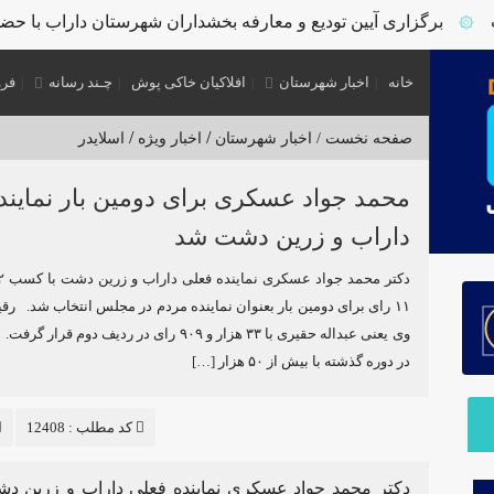
برگزاری آیین تودیع و معارفه بخشداران شهرستان داراب با حضور
خانه
اخبار شهرستان
افلاکیان خاکی پوش
چـند رسانه
فرو
/
/
صفحه نخست /
اخبار شهرستان
اخبار ویژه
اسلایدر
محمد جواد عسکری برای دومین بار نمایند
داراب و زرین دشت شد
۱۱ رای برای دومین بار بعنوان نماینده مردم در مجلس انتخاب شد. ر
وی یعنی عبداله حقیری با ۳۳ هزار و ۹٠۹ رای در ردیف دوم 
در دوره گذشته با بیش از ۵٠ هزار […]
کد مطلب : 12408