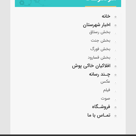
خانه
اخبار شهرستان
بخش رستاق
بخش جنت
بخش فورگ
بخش فسارود
افلاکیان خاکی پوش
چـند رسانه
عکس
فیلم
صوت
فروشـگاه
تمـاس با ما