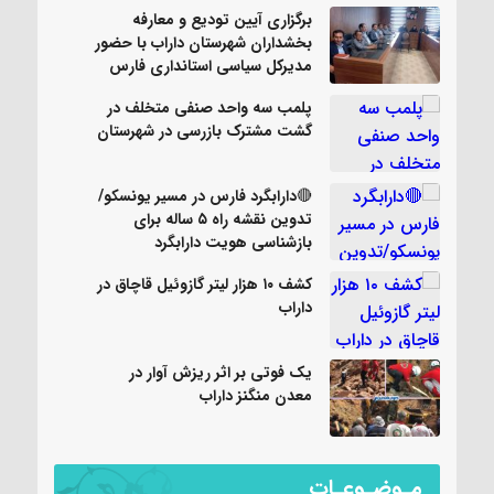
برگزاری آیین تودیع و معارفه
بخشداران شهرستان داراب با حضور
مدیرکل سیاسی استانداری فارس
پلمب سه واحد صنفی متخلف در
گشت مشترک بازرسی در شهرستان
🔴دارابگرد فارس در مسیر یونسکو/
تدوین نقشه راه ۵ ساله برای
بازشناسی هویت دارابگرد
کشف ۱۰ هزار لیتر گازوئیل قاچاق در
داراب
یک فوتی بر اثر ریزش آوار در
معدن منگنز داراب
مـوضـوعـات