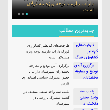
داراب نیازمند توجه ویژه مسئولان
بخشد
ن
است
مدیر
جدیدترین مطالب
ظرفیت‌های کم‌نظیر کشاورزی
فورگ داراب نیازمند توجه ویژه
مسئولان است
برگزاری آیین تودیع و معارفه
بخشداران شهرستان داراب با
حضور مدیرکل سیاسی استانداری
فارس
پلمب سه واحد صنفی متخلف در
گشت مشترک بازرسی در
شهرستان