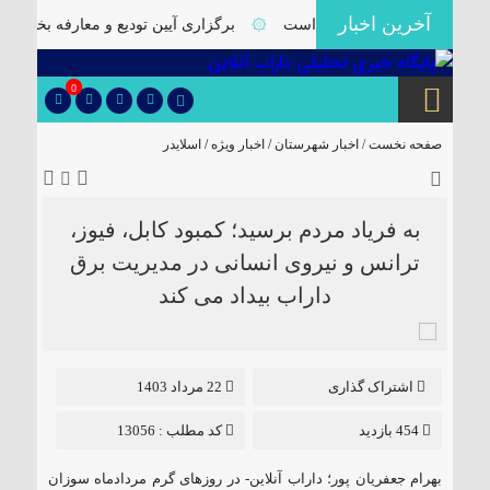
آخرین اخبار
مند توجه ویژه مسئولان است
۞
برگزاری آیین تودیع و معارفه بخشدارا
0
صفحه نخست /
اخبار شهرستان
/
اخبار ویژه
/
اسلایدر
به فریاد مردم برسید؛ کمبود کابل، فیوز،
ترانس و نیروی انسانی در مدیریت برق
داراب بیداد می کند
اشتراک گذاری
22 مرداد 1403
454 بازدید
کد مطلب : 13056
بهرام جعفریان پور؛ داراب آنلاین- در روزهای گرم مردادماه سوزان