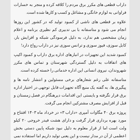
داراب قطعی های مکرر برق مردم را کلافه کرده و منجر به خسارات
فراوانی به لوازم خانگی و مشاغل و کسب و کارها شده است.
علاوه بر قطعی های ناشی از کمبود تولید که در کشور این روزها
انجام می شود و متاسفانه با بی تدبیری کم نظیری برنامه و اعلام
زمان مشخصی هم ندارد، به دلیل فرسودگی شبکه و افزایش بار،
کابل سوزی، فیوز سوزی و ترانس سوزی نیز در داراب رواج دارد!
کمبود شدید این تجهیزات در انبارهای اداره برق داراب و کمبود اکیپ
های اتفاقات به دلیل گستردگی شهرستان و تماس های مکرر
شهروندان، نیروی انسانی این اداره خدماتی را خسته کرده است.
متاسفانه علی رغم شعارهای برخی مسئولین و انتشار نامه ها و
پیگیری ها، به گفته یک منبع آگاه تجهیزات قابل توجهی در اختیار اداره
برق قرار نگرفته و بایستی این اقدامات دیرهنگام در فصل زمستان و
قبل از افزایش مصرف مشترکین انجام می گرفت.
پروژه برق ۴۰ مگاوات آمپری «داراب ۳» در خرداد ماه ۱۴٠۳ افتتاح و
مورد بهره برداری قرار گرفت و دارای هشت فیدر خروجی ۲۰ کیلو
ولت است اما از قرار معلوم به دلیل نبود شبکه پایین دستی بخش
اعظمی از آن در مدار نیست و این یعنی تولید داریم اما استفاده نمی