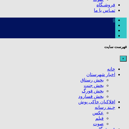
فروشـگاه
تمـاس با ما
0
فهرست سایت
×
خانه
اخبار شهرستان
بخش رستاق
بخش جنت
بخش فورگ
بخش فسارود
افلاکیان خاکی پوش
چـند رسانه
عکس
فیلم
صوت