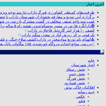
آخرین اخبار
ظرفیت‌های کم‌نظیر کشاورزی فورگ داراب نیازمند توجه ویژه
برگزاری آیین تودیع و معارفه بخشداران شهرستان داراب با 
پلمب سه واحد صنفی متخلف در گشت مشترک بازرسی در شه
🔴دارابگرد فارس در مسیر یونسکو/تدوین نقشه راه ۵ ساله برای بازشناسی هویت دارابگرد
کشف ۱۰ هزار لیتر گازوئیل قاچاق در داراب
۞
یک فوتی بر اثر ریزش آوار در معدن منگنز داراب
۞
🔺انهدام باند توزیع موادمخدر در داراب/کشف سلاح جنگی و تلفن م
✅بررسی موانع احداث نیروگاه خورشیدی ۱۸۵ مگاواتی تابان هور در داراب با حضور فرماندار ویژه شهرستان
خانه
اخبار شهرستان
بخش رستاق
بخش جنت
بخش فورگ
بخش فسارود
افلاکیان خاکی پوش
چـند رسانه
عکس
فیلم
صوت