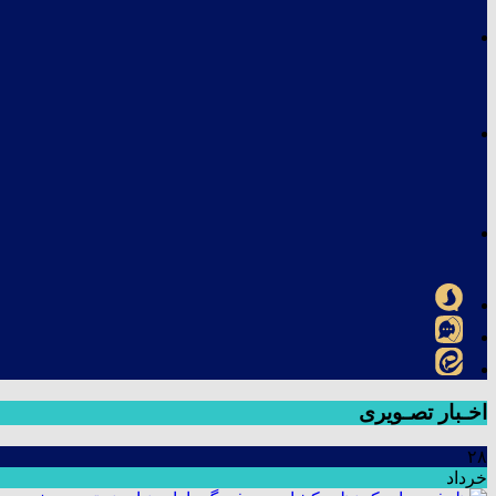
اخـبار تصـویری
۲۸
خرداد