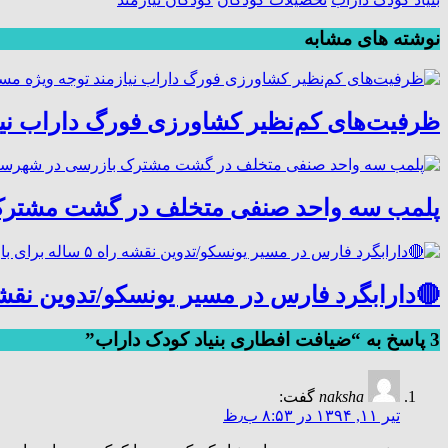
نوشته های مشابه
ظرفیت‌های کم‌نظیر کشاورزی فورگ داراب نی
پلمب سه واحد صنفی متخلف در گشت مشترک
🔴دارابگرد فارس در مسیر یونسکو/تدوین نقشه راه ۵ ساله برای بازشناسی هوی
3 پاسخ به “ضیافت افطاری بنیاد کودک داراب”
naksha
گفت:
تیر ۱۱, ۱۳۹۴ در ۸:۵۳ ب٫ظ