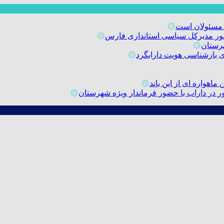
 مسئولان است
۞
حضور مدیرکل سیاسی استانداری فارس
۞
رستان
۞
۞
اهواره ای از این باند
۞
۞