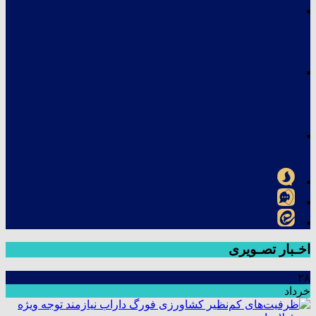
اخـبار تصـویری
۲۸
خرداد