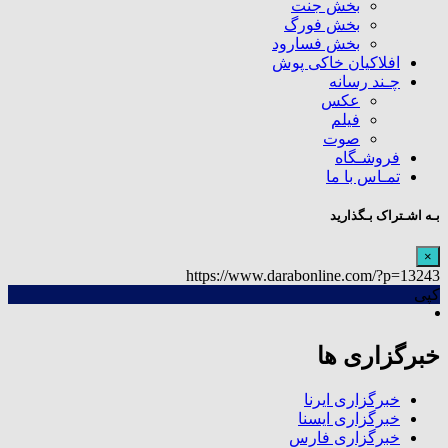
بخش جنت
بخش فورگ
بخش فسارود
افلاکیان خاکی پوش
چـند رسانه
عکس
فیلم
صوت
فروشـگاه
تمـاس با ما
بـه اشـتراک بـگذارید
×
https://www.darabonline.com/?p=13243
کپی
خبرگزاری ها
خبرگزاری ایرنا
خبرگزاری ایسنا
خبرگزاری فارس