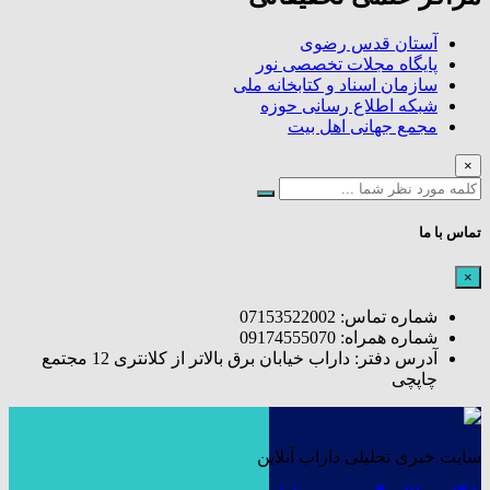
آستان قدس رضوی
پایگاه مجلات تخصصی نور
سازمان اسناد و کتابخانه ملی
شبکه اطلاع رسانی حوزه
مجمع جهانی اهل بیت
×
تماس با ما
×
شماره تماس: 07153522002
شماره همراه: 09174555070
آدرس دفتر: داراب خیابان برق بالاتر از کلانتری 12 مجتمع
چاپچی
سایت خبری تحلیلی داراب آنلاین