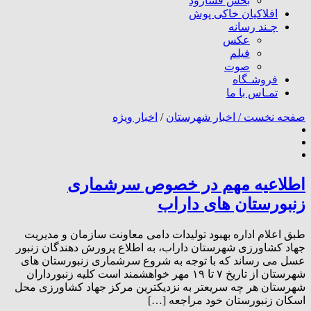
بخش فسارود
افلاکیان خاکی پوش
چـند رسانه
عکس
فیلم
صوت
فروشـگاه
تمـاس با ما
صفحه نخست /
اخبار شهرستان
/
اخبار ویژه
اطلاعیه مهم در خصوص سرشماری
زنبورستان های داراب
طبق اعلام اداره بهبود تولیدات دامی معاونت سازمان و مدیریت
جهاد کشاورزی شهرستان داراب، به اطلاع پرورش دهندگان زنبور
عسل می رساند که با توجه به شروع سرشماری زنبورستان های
شهرستان از تاریخ ۷ تا ۱۹ مهر خواهشمند است کلیه زنبورداران
شهرستان هر چه سریعتر به نزدیکترین مرکز جهاد کشاورزی محل
اسکان زنبورستان خود مراجعه […]