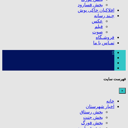
بخش فسارود
افلاکیان خاکی پوش
چـند رسانه
عکس
فیلم
صوت
فروشـگاه
تمـاس با ما
0
فهرست سایت
×
خانه
اخبار شهرستان
بخش رستاق
بخش جنت
بخش فورگ