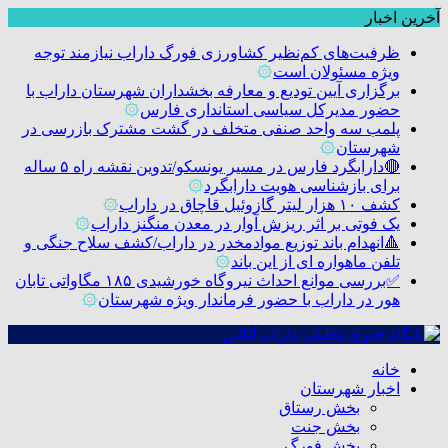
آخرین اخبار
ظرفیت‌های کم‌نظیر کشاورزی فورگ داراب نیازمند توجه
ویژه مسئولان است
۞
برگزاری آیین تودیع و معارفه بخشداران شهرستان داراب با
حضور مدیرکل سیاسی استانداری فارس
۞
پلمب سه واحد صنفی متخلف در گشت مشترک بازرسی در
شهرستان
۞
🔴دارابگرد فارس در مسیر یونسکو/تدوین نقشه راه ۵ ساله
برای بازشناسی هویت دارابگرد
۞
کشف ۱۰ هزار لیتر گازوئیل قاچاق در داراب
۞
یک فوتی بر اثر ریزش آوار در معدن منگنز داراب
۞
🔺انهدام باند توزیع موادمخدر در داراب/کشف سلاح جنگی و
تلفن ماهواره ای از این باند
۞
✅بررسی موانع احداث نیروگاه خورشیدی ۱۸۵ مگاواتی تابان
هور در داراب با حضور فرماندار ویژه شهرستان
۞
خانه
اخبار شهرستان
بخش رستاق
بخش جنت
بخش فورگ