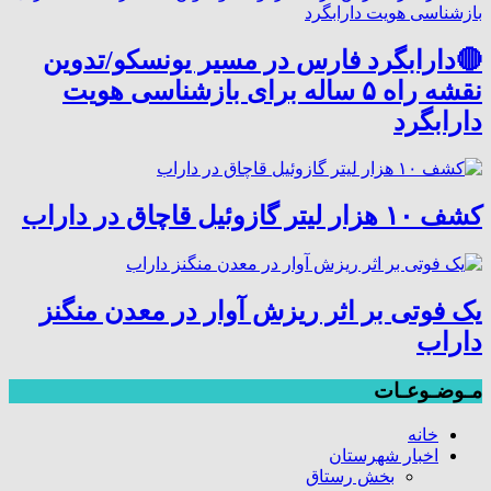
🔴دارابگرد فارس در مسیر یونسکو/تدوین
نقشه راه ۵ ساله برای بازشناسی هویت
دارابگرد
کشف ۱۰ هزار لیتر گازوئیل قاچاق در داراب
یک فوتی بر اثر ریزش آوار در معدن منگنز
داراب
مـوضـوعـات
خانه
اخبار شهرستان
بخش رستاق