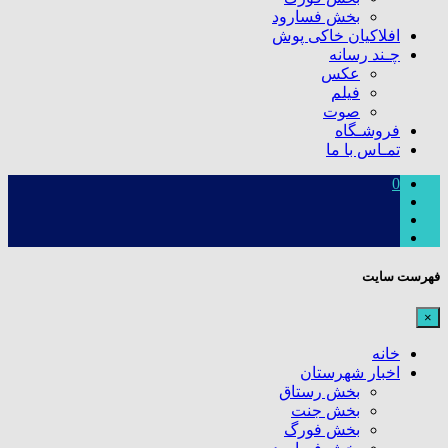
بخش فسارود
افلاکیان خاکی پوش
چـند رسانه
عکس
فیلم
صوت
فروشـگاه
تمـاس با ما
0
فهرست سایت
×
خانه
اخبار شهرستان
بخش رستاق
بخش جنت
بخش فورگ