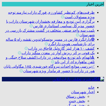
آخرین اخبار
ظرفیت‌های کم‌نظیر کشاورزی فورگ داراب نیازمند توجه
ویژه مسئولان است
۞
برگزاری آیین تودیع و معارفه بخشداران شهرستان داراب با
حضور مدیرکل سیاسی استانداری فارس
۞
پلمب سه واحد صنفی متخلف در گشت مشترک بازرسی در
شهرستان
۞
🔴دارابگرد فارس در مسیر یونسکو/تدوین نقشه راه ۵ ساله
برای بازشناسی هویت دارابگرد
۞
کشف ۱۰ هزار لیتر گازوئیل قاچاق در داراب
۞
یک فوتی بر اثر ریزش آوار در معدن منگنز داراب
۞
🔺انهدام باند توزیع موادمخدر در داراب/کشف سلاح جنگی و
تلفن ماهواره ای از این باند
۞
✅بررسی موانع احداث نیروگاه خورشیدی ۱۸۵ مگاواتی تابان
هور در داراب با حضور فرماندار ویژه شهرستان
۞
خانه
اخبار شهرستان
بخش رستاق
بخش جنت
بخش فورگ