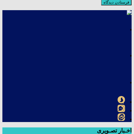
اخـبار تصـویری