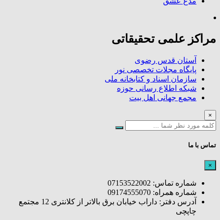
مدع عشق
مراکز علمی تحقیقاتی
آستان قدس رضوی
پایگاه مجلات تخصصی نور
سازمان اسناد و کتابخانه ملی
شبکه اطلاع رسانی حوزه
مجمع جهانی اهل بیت
×
تماس با ما
×
شماره تماس: 07153522002
شماره همراه: 09174555070
آدرس دفتر: داراب خیابان برق بالاتر از کلانتری 12 مجتمع
چاپچی