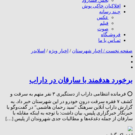
بخش فسارود
افلاکیان خاکی پوش
چـند رسانه
عکس
فیلم
صوت
فروشـگاه
تمـاس با ما
صفحه نخست /
اخبار شهرستان
/
اخبار ویژه
/
اسلایدر
برخورد هدفمند با سارقان در داراب
⭕ فرمانده انتظامی داراب از دستگیری ۳ نفر متهم به سرقت و
کشف ۷ فقره سرقت درون خودرو در این شهرستان خبر داد. به
گزارش داراب آنلاین سرهنگ “سید رحمان هاشمی” در گفت‌وگو با
خبرنگار خبرگزاری پلیس، بیان داشت: با توجه به اینکه مقابله با
سارقان از جمله دغدغه‌ها و مطالبات جدی شهروندان از پلیس […]