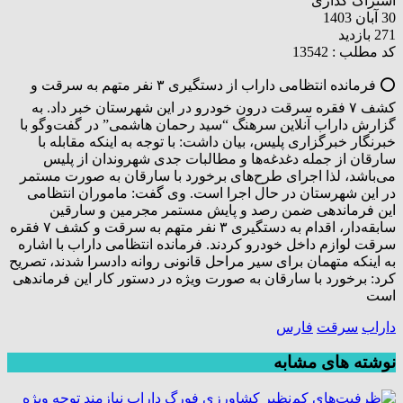
اشتراک گذاری
30 آبان 1403
271 بازدید
کد مطلب : 13542
⭕ فرمانده انتظامی داراب از دستگیری ۳ نفر متهم به سرقت و
کشف ۷ فقره سرقت درون خودرو در این شهرستان خبر داد. به
گزارش داراب آنلاین سرهنگ “سید رحمان هاشمی” در گفت‌وگو با
خبرنگار خبرگزاری پلیس، بیان داشت: با توجه به اینکه مقابله با
سارقان از جمله دغدغه‌ها و مطالبات جدی شهروندان از پلیس
می‌باشد، لذا اجرای طرح‌های برخورد با سارقان به صورت مستمر
در این شهرستان در حال اجرا است. وی گفت: ماموران انتظامی
این فرماندهی ضمن رصد و پایش مستمر مجرمین و سارقین
سابقه‌دار، اقدام به دستگیری ۳ نفر متهم به سرقت و کشف ۷ فقره
سرقت لوازم داخل خودرو کردند. فرمانده انتظامی داراب با اشاره
به اینکه متهمان برای سیر مراحل قانونی روانه دادسرا شدند، تصریح
کرد: برخورد با سارقان به صورت ویژه در دستور کار این فرماندهی
است
داراب
سرقت
فارس
نوشته های مشابه