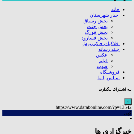
خانه
اخبار شهرستان
بخش رستاق
بخش جنت
بخش فورگ
بخش فسارود
افلاکیان خاکی پوش
چـند رسانه
عکس
فیلم
صوت
فروشـگاه
تمـاس با ما
بـه اشـتراک بـگذارید
×
https://www.darabonline.com/?p=13542
کپی
خبرگزاری ها