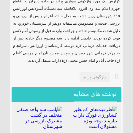
گزارش یک مورد واژگونی سواری پراید در جاده دبیران به تقاطع
۱۸۵ مگاواتی تابان هور در داراب با حضور
جهرم اعلام شد. وی افزود: بلافاصله سه دستگاه آمبولانس اورژانس
فرماندار ویژه شهرستان
۱۱۵ شهرستان زرین دشت به محل حادثه اعزام و پس از ارزیابی و
بررسی صحنه و مصدومین متاسفانه دونفر از سرنشینان خودرو، به
دلیل شدت مکانیسم حادثه و جراحت وارده، قبل از رسیدن آمبولانس
فوت کرده بودند. خادمی ادامه داد: سه مصدوم دیگر حادثه پس از
دریافت خدمات درمانی لازم توسط کارشناسان اورژانس، سرانجام
به مرکز درمانی شهر دبیران و سپس بیمارستان امام موسی کاظم
(ع) حاجی آباد و امام حسن مجتبی (ع) داراب منتقل گردیدند.
واژگونی پراید
نوشته های مشابه