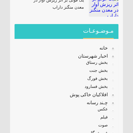
یک فوتی بر اثر ریزش آوار در
معدن منگنز داراب
مـوضـوعـات
خانه
اخبار شهرستان
بخش رستاق
بخش جنت
بخش فورگ
بخش فسارود
افلاکیان خاکی پوش
چـند رسانه
عکس
فیلم
صوت