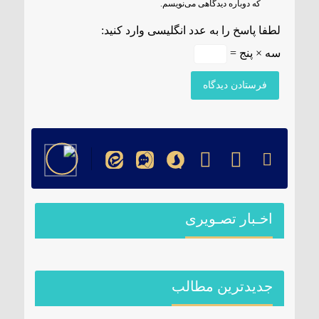
که دوباره دیدگاهی می‌نویسم.
لطفا پاسخ را به عدد انگلیسی وارد کنید:
سه × پنج =
اخـبار تصـویری
جدیدترین مطالب