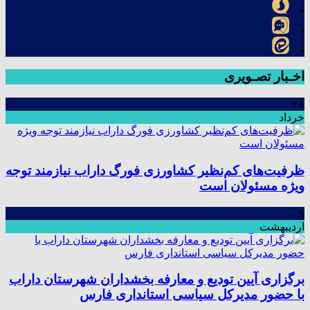
اخـبار تصـویری
۲۸
خرداد
ظرفیت‌های کم‌نظیر کشاورزی فورگ داراب نیازمند توجه
ویژه مسئولان است
۰۹
اردیبهشت
برگزاری آیین تودیع و معارفه بخشداران شهرستان داراب
با حضور مدیرکل سیاسی استانداری فارس