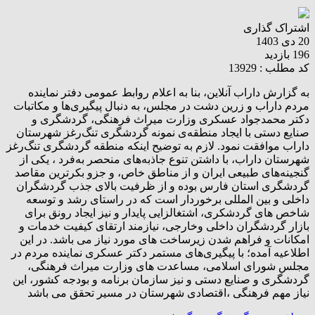
اشتراک گذاری
20 دی 1403
196 بازدید
کد مطلب : 13929
به گزارش داراب آنلاین، بنا به اعلام روابط عمومی دفتر نماینده
مردم داراب و زرین دشت در مجلس، به دنبال پیگیری‌ها و مکاتبات
دکتر محمدجواد عسکری وزارت میراث فرهنگی، گردشگری و
صنایع دستی با ایجاد منطقه‌ی نمونه گردشگری تنگ‌رغز شهرستان
داراب موافقت نمود. لازم به توضیح اینکه منطقه گردشگری تنگ‌رغز
شهرستان داراب، با داشتن تنوع جاذبه‌هاى منحصر به‌فرد ، یکى از
گنجینه‌های طبیعى ایران و از مناطق خاص، و جزو بکرترین مقاصد
گردشگری استان فارس بوده و از ظرفیت بالاى جذب گردشگران
داخلى و بین المللى برخوردار است که در راستاى رشد و توسعه
شاخص هاى گردشکرى، اشتغالزایى پایدار و نیز ایجاد رونق براى
بازار گردشگران داخلى وخارجى، نیازمند ارتقاى کیفیت خدمات و
امکانات و فراهم شدن زیرساخت هاى مورد نیاز مى باشد. در این
اطلاعیه آمده؛ با پیگیری‌های مستمر دکتر عسکری نماینده مردم در
مجلس شورای اسلامی، مساعدت های وزارت میراث فرهنگی،
گردشگری و صنایع دستی و نیز سازمان برنامه و بودجه کشور، این
نیاز مهم فرهنگی ،اقتصادی شهرستان در مسیر تحقق می باشد