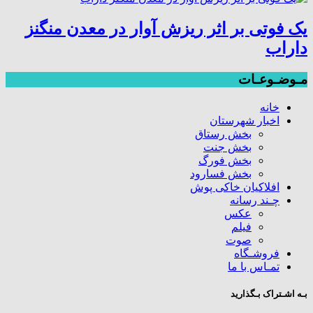
یک فوتی بر اثر ریزش آوار در معدن منگنز
داراب
مـوضـوعـات
خانه
اخبار شهرستان
بخش رستاق
بخش جنت
بخش فورگ
بخش فسارود
افلاکیان خاکی پوش
چـند رسانه
عکس
فیلم
صوت
فروشـگاه
تمـاس با ما
بـه اشـتراک بـگذارید