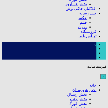
بخش فسارود
افلاکیان خاکی پوش
چـند رسانه
عکس
فیلم
صوت
فروشـگاه
تمـاس با ما
0
فهرست سایت
×
خانه
اخبار شهرستان
بخش رستاق
بخش جنت
بخش فورگ