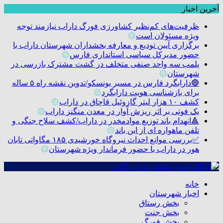
آخرین اخبار
ظرفیت‌های کم‌نظیر کشاورزی فورگ داراب نیازمند توجه
ویژه مسئولان است
۞
برگزاری آیین تودیع و معارفه بخشداران شهرستان داراب با
حضور مدیرکل سیاسی استانداری فارس
۞
پلمب سه واحد صنفی متخلف در گشت مشترک بازرسی در
شهرستان
۞
🔴دارابگرد فارس در مسیر یونسکو/تدوین نقشه راه ۵ ساله
برای بازشناسی هویت دارابگرد
۞
کشف ۱۰ هزار لیتر گازوئیل قاچاق در داراب
۞
یک فوتی بر اثر ریزش آوار در معدن منگنز داراب
۞
🔺انهدام باند توزیع موادمخدر در داراب/کشف سلاح جنگی و
تلفن ماهواره ای از این باند
۞
✅بررسی موانع احداث نیروگاه خورشیدی ۱۸۵ مگاواتی تابان
هور در داراب با حضور فرماندار ویژه شهرستان
۞
خانه
اخبار شهرستان
بخش رستاق
بخش جنت
بخش فورگ