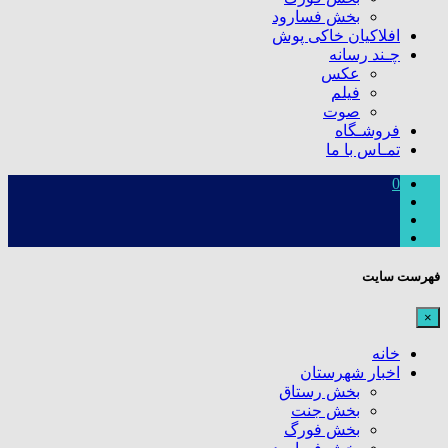
بخش فسارود
افلاکیان خاکی پوش
چـند رسانه
عکس
فیلم
صوت
فروشـگاه
تمـاس با ما
0
فهرست سایت
×
خانه
اخبار شهرستان
بخش رستاق
بخش جنت
بخش فورگ