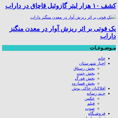
کشف ۱۰ هزار لیتر گازوئیل قاچاق در داراب
یک فوتی بر اثر ریزش آوار در معدن منگنز
داراب
مـوضـوعـات
خانه
اخبار شهرستان
بخش رستاق
بخش جنت
بخش فورگ
بخش فسارود
افلاکیان خاکی پوش
چـند رسانه
عکس
فیلم
صوت
فروشـگاه