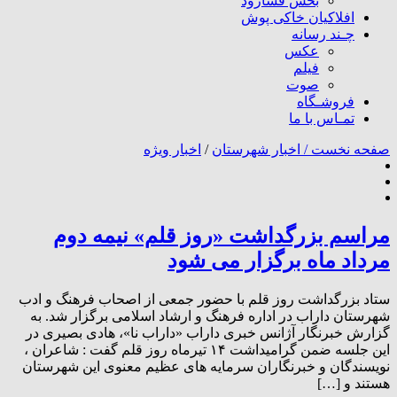
بخش فسارود
افلاکیان خاکی پوش
چـند رسانه
عکس
فیلم
صوت
فروشـگاه
تمـاس با ما
صفحه نخست /
اخبار شهرستان
/
اخبار ویژه
مراسم بزرگداشت «روز قلم» نیمه دوم
مرداد ماه برگزار می شود
ستاد بزرگداشت روز قلم با حضور جمعی از اصحاب فرهنگ و ادب
شهرستان داراب در اداره فرهنگ و ارشاد اسلامی برگزار شد. به
گزارش خبرنگار آژانس خبری داراب «داراب نا»، هادی بصیری در
این جلسه ضمن گرامیداشت ۱۴ تیرماه روز قلم گفت : شاعران ،
نویسندگان و خبرنگاران سرمایه های عظیم معنوی این شهرستان
هستند و […]