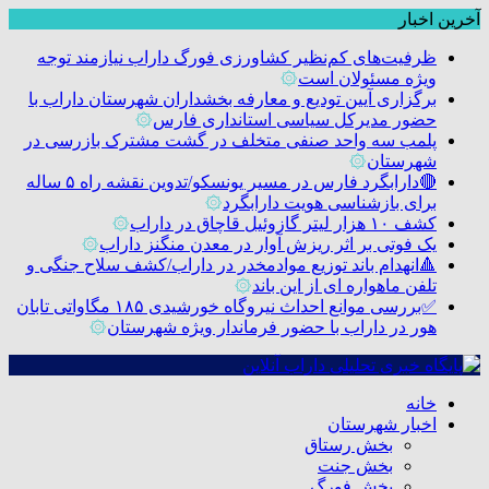
آخرین اخبار
ظرفیت‌های کم‌نظیر کشاورزی فورگ داراب نیازمند توجه
ویژه مسئولان است
۞
برگزاری آیین تودیع و معارفه بخشداران شهرستان داراب با
حضور مدیرکل سیاسی استانداری فارس
۞
پلمب سه واحد صنفی متخلف در گشت مشترک بازرسی در
شهرستان
۞
🔴دارابگرد فارس در مسیر یونسکو/تدوین نقشه راه ۵ ساله
برای بازشناسی هویت دارابگرد
۞
کشف ۱۰ هزار لیتر گازوئیل قاچاق در داراب
۞
یک فوتی بر اثر ریزش آوار در معدن منگنز داراب
۞
🔺انهدام باند توزیع موادمخدر در داراب/کشف سلاح جنگی و
تلفن ماهواره ای از این باند
۞
✅بررسی موانع احداث نیروگاه خورشیدی ۱۸۵ مگاواتی تابان
هور در داراب با حضور فرماندار ویژه شهرستان
۞
خانه
اخبار شهرستان
بخش رستاق
بخش جنت
بخش فورگ