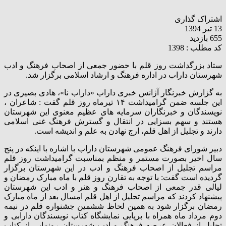
اشتراک گذاری
13 تیر 1394
655 بازدید
کد مطلب : 1398
ستاد بزرگداشت روز قلم با حضور جمعی از اصحاب فرهنگ و ادب
شهرستان داراب در اداره فرهنگ و ارشاد اسلامی برگزار شد.
به گزارش خبرنگار آژانس خبری داراب «داراب نا»، هادی بصیری در
این جلسه ضمن گرامیداشت ۱۴ تیرماه روز قلم گفت : شاعران ،
نویسندگان و خبرنگاران سرمایه های عظیم معنوی این شهرستان
هستند و سهم بسزایی در انتقال و گسترش فرهنگ غنی اسلامی
دارند و تجلیل از اهل قلم، ارج نهادن به علم و اندیشه است.
دبیر شورای فرهنگ عمومی شهرستان داراب با اشاره با اینکه در پنج
سال اخیر بصورت مستمر و منظم بمناسبت گرامیداشت روز قلم
مراسم تجلیل از اصحاب فرهنگ و ادب در این شهرستان برگزار
گردیده است گفت: با توجه به تقارن روز قلم با ماه مبارک رمضان و
لیالی قدر جمعی از اصحاب فرهنگ و هنر و ادب این شهرستان
پیشنهاد کردند که مراسم تجلیل از اهل قلم امسال بعد از ماه مبارک
رمضان برگزار شود به همین لحاظ ششمین جشنواره قلم در نیمه
دوم مرداد ماه همراه با برپایی نمایشگاه کتاب نویسندگان دارابی و
تجلیل از فعالان عرصه فرهنگ و ادب شهرستان رونمایی از کتاب