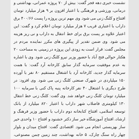
نشست خبری دهه فجر گفت: بیش از ۷٠ پروژه عمرانی، بهداشتی و
۱۸۵ مگاواتی تابان هور در داراب با حضور
درمانی، ورزشی و فرهنگی با اعتبار افزون بر ۹ هزار میلیارد تومان
فرماندار ویژه شهرستان
افتتاح و کلنگ زنی می شود. وی مهم ترین پروژه را پست ۴٠٠/۶۶ برق
داراب با اعتباری قریب ۷ هزار میلیارد تومان اعلام کرد و گفت: این
اعتبار علاوه بر پست برق برای خط انتقال به داراب و نی ریز هزینه
می شود. وی ضمن تقدیر از پیگیری های مکرر نماینده مردم در
مجلس گفت: قرار است به زودی این پروژه در زمینی به مساحت ۲٠
هکتار حوالی فتح آباد با حضور وزیر نیرو کلنگ زنی شود. وی با اشاره
به عدم موفقیت سرمایه گذار سابق کارخانه آرد گفت: با همت
سرمایه گذار جدید، کارخانه آرد با اشتغال مستقیم ۸٠ نفر با آورده
۱۵٠ میلیاردی در شهرک صنعتی کلنگ زنی می شود. وی افزود: در
طرح دیگری با اشتغال ۴٠ نفر کارخانه پنبه پاک کنی با سرمایه ۱٠٠
میلیارد تومان کلنگ زنی خواهد شد. وی گفت: کلنگ زنی خط انتقال
۱۳٠ کیلومتری فاضلاب شهر داراب با اعتبار ۸۲٠ میلیارد از بانک
توسعه اسلامی، افتتاح کتابخانه دوم داراب با حضور وزیر فرهنگ و
ارشاد، افتتاح آموزشگاه خیر ساز دکتر خشنود و افتتاح ۱٠ واحدی خیر
ساز بهزیستی انجام می شود. اقتصادی گفت: افتتاح میدان و بلوار
چهار راه سنگ چارک، ۵ خانه بهداشت، چند زمین چمن مصنوعی،