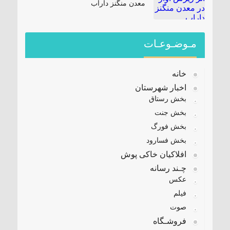
معدن منگنز داراب
مـوضـوعـات
خانه
اخبار شهرستان
بخش رستاق
بخش جنت
بخش فورگ
بخش فسارود
افلاکیان خاکی پوش
چـند رسانه
عکس
فیلم
صوت
فروشـگاه