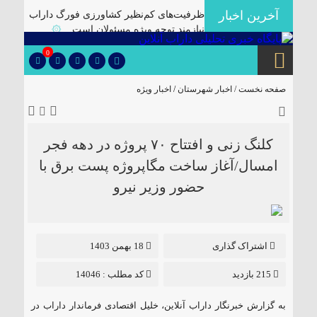
آخرین اخبار
ظرفیت‌های کم‌نظیر کشاورزی فورگ داراب
نیازمند توجه ویژه مسئولان است
۞
برگزاری آیین تودیع و معارفه بخشداران
0
شهرستان داراب با حضور مدیرکل سیاسی
استانداری فارس
۞
صفحه نخست /
اخبار شهرستان
/
اخبار ویژه
پلمب سه واحد صنفی متخلف در گشت
مشترک بازرسی در شهرستان
۞
🔴دارابگرد فارس در مسیر یونسکو/تدوین
کلنگ زنی و افتتاح ۷٠ پروژه در دهه فجر
نقشه راه ۵ ساله برای بازشناسی هویت
امسال/آغاز ساخت مگاپروژه پست برق با
دارابگرد
۞
حضور وزیر نیرو
کشف ۱۰ هزار لیتر گازوئیل قاچاق در
داراب
۞
یک فوتی بر اثر ریزش آوار در معدن منگنز
داراب
۞
اشتراک گذاری
18 بهمن 1403
🔺انهدام باند توزیع موادمخدر در داراب/
215 بازدید
کد مطلب : 14046
کشف سلاح جنگی و تلفن ماهواره ای از این
باند
۞
به گزارش خبرنگار داراب آنلاین، خلیل اقتصادی فرماندار داراب در
✅بررسی موانع احداث نیروگاه خورشیدی