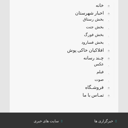
خانه
اخبار شهرستان
بخش رستاق
بخش جنت
بخش فورگ
بخش فسارود
افلاکیان خاکی پوش
چـند رسانه
عکس
فیلم
صوت
فروشـگاه
تمـاس با ما
خبرگزاری ها
سایت های خبری