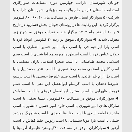
جوانان شهرستان داراب، چهارمین دوره مسابقات سوارکاری
۱۸۵ مگاواتی تابان هور در داراب با حضور
استقامت استان فارس جام ولایت به میزبانی شهرستان داراب با
فرماندار ویژه شهرستان
شرکت ۵۰ سوارکار استان فارس در مسافت های ۴۰ ،۶۰ ، ۸۰ کیلومتر
برگزار گردید. این رقابت ها در روستای جونان بخش فسارود در تاریخ
۹ و ۱۰‌ اسفند ماه ۱۴۰۳ برگزار شد و نفرات موفق به شرح زیر
معرفی شدند. ◀️سوارکاران موفق در رده ۴۰ کیلومتر: انوشا فرد با
اسب یارا ابراهیم فرد با اسب دیانا امیر حسین انصاری با اسب
جولان عباس فرد با اسب اسطوره امیرمحمد آقا شیری با اسب صنم
اسلامی محمد طباطبایی با اسب صحرا اسلامی باران مسلمی با
اسب کایول اسلامی محمد رضا نصیری با اسب تندر محمد پیل پا با
اسب دل آرام یلدا قائدی با اسب صنم علیرضا حسینی با اسب پرستو
علیرضا دهقان با اسب کریملو ابوالفضل ابن تقی با اسب صنم
فریماه ظهرابی با اسب ستاره ابوالفضل فروغی با اسب ساواش
◀️سوارکاران موفق در مسافت ۶۰کیلومتر : یسنا نجفی با اسب
سارگل هادی امیر شهپری با اسب جلوه امیر حسین دانشور با اسب
ماهرخ فاطمه اسدی با اسب حنا بیتا احمدی با اسب شاهرگ مهشید
جلیلی با اسب تارا مونا سلیمانی با اسب زئوس حلما کفاش با اسب
آرتور ◀️سوارکاران موفق در مسافت ۸۰کیلومتر: علیمراد آذرمینا با