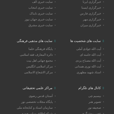
خبرگزاری ایرنا
سایت خبری الف
خبرگزاری ایسنا
سایت خبری انتخاب
خبرگزاری فارس
سایت خبری تابناک
خبرگزاری مهر
سایت خبری جهان نیوز
خبرگزاری میزان
سایت خبری مشرق
سایت های شخصیت ها
سایت های مذهبی فرهنگی
آیت الله جوادی آملی
پایگاه فرهنگی حلما
آیت الله خامنه ای
دائرة المعارف فقه اسلامی
آیت الله مصباح یزدی
مجمع جهانی اهل بیت
آیت الله نوری همدانی
مرکز اسلامی انگلیس
استاد شهید مطهری
مرکز الاشعاع الاسلامی
کانال های تلگرام
مراکز علمی تحقیقاتی
بیسیم چی
آستان قدس رضوی
تصویر هنر
پایگاه مجلات تخصصی نور
صحیفه نور
سازمان اسناد و کتابخانه ملی
عصر روشنگری
شبکه اطلاع رسانی حوزه