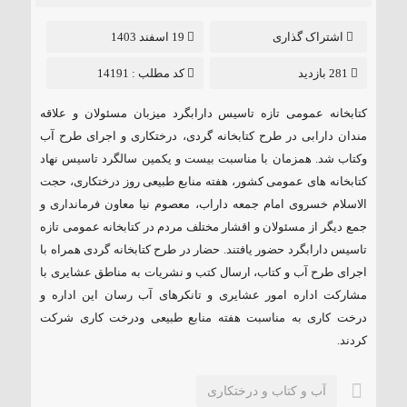
۱۸۵ مگاواتی تابان هور در داراب با حضور
اشتراک گذاری
19 اسفند 1403
فرماندار ویژه شهرستان
281 بازدید
کد مطلب : 14191
کتابخانه عمومی تازه تاسیس دارابگرد میزبان مسئولان و علاقه
مندان دارابی در طرح کتابخانه گردی، درختکاری و اجرای طرح آب
وکتاب شد. همزمان با مناسبت بیست و یکمین سالگرد تاسیس نهاد
کتابخانه های عمومی کشور، هفته منابع طبیعی روز درختکاری، حجت
الاسلام خسروی امام جمعه داراب، معصوم نیا معاون فرمانداری و
جمع دیگر از مسئولان و اقشار مختلف مردم در کتابخانه عمومی تازه
تاسیس دارابگرد حضور یافتند. حضار در طرح کتابخانه گردی همراه با
اجرای طرح آب و کتاب، ارسال کتب و نشریات به مناطق عشایری با
مشارکت اداره امور عشایری و تانکرهای آب رسان این اداره و
درخت کاری به مناسبت هفته منابع طبیعی ودرخت کاری شرکت
کردند.
آب و کتاب و درختکاری