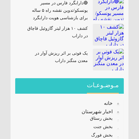
🔴دارابگرد فارس در مسیر
یونسکو/تدوین نقشه راه ۵ ساله
برای بازشناسی هویت دارابگرد
کشف ۱۰ هزار لیتر گازوئیل قاچاق
در داراب
یک فوتی بر اثر ریزش آوار در
معدن منگنز داراب
مـوضـوعـات
خانه
اخبار شهرستان
بخش رستاق
بخش جنت
بخش فورگ