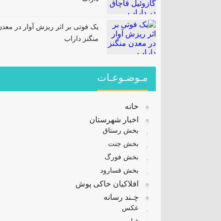
یک فوتی بر اثر ریزش آوار در معدن
منگنز داراب
مـوضـوعـات
خانه
اخبار شهرستان
بخش رستاق
بخش جنت
بخش فورگ
بخش فسارود
افلاکیان خاکی پوش
چـند رسانه
عکس