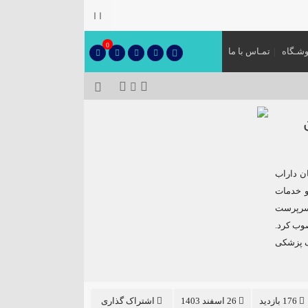
۞
0
شـگاه
تمـاس با ما
ن داراب
و خدمات
 سرپرست
وب کرد.
ک پزشکی
176 بازدید
26 اسفند 1403
اشتراک گذاری