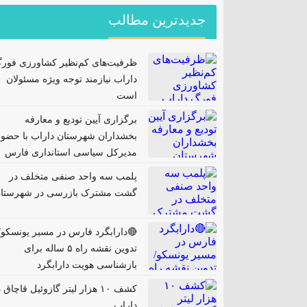
جدیدترین مطالب
ظرفیت‌های کم‌نظیر کشاورزی فور
داراب نیازمند توجه ویژه مسئولان
است
برگزاری آیین تودیع و معارفه
بخشداران شهرستان داراب با حضور
مدیرکل سیاسی استانداری فارس
پلمب سه واحد صنفی متخلف در
گشت مشترک بازرسی در شهرستا
🔴دارابگرد فارس در مسیر یونسکو/
تدوین نقشه راه ۵ ساله برای
بازشناسی هویت دارابگرد
کشف ۱۰ هزار لیتر گازوئیل قاچاق 
داراب