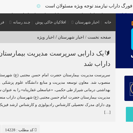
ورگ داراب نیازمند توجه ویژه مسئولان است
۞
بخشداران شهرستان داراب با حضور مدیرکل سیاسی استانداری فارس
خانه
اخبار شهرستان
افلاکیان خاکی پوش
چـند رسانه
فرو
ر گشت مشترک بازرسی در شهرستان
۞
اله برای بازشناسی هویت دارابگرد
۞
/
صفحه نخست /
اخبار شهرستان
اخبار ویژه
۞
عدن منگنز داراب
🔰یک دارابی سرپرست مدیریت بیمارستان
۞
ر داراب/کشف سلاح جنگی و تلفن ماهواره ای از این باند
۞
داراب شد
ر فرماندار ویژه شهرستان
سرپرست مدیریت بیمارستان حضرت امام حسن مجتبی (ع) شهرستا
منصوب شد. معاون توسعه مدیریت و منابع دانشگاه علوم پزشکی 
بهداشتی درمانی شیراز طی حکمی، «عباسعلی غفارپناه» را به عنوان
مدیریت بیمارستان حضرت امام حسن مجتبی (ع) شهرستان داراب منص
وی دارای مدرک تحصیلی کارشناس رادیولوژی و کارشناس ارشد فیزی
[…]
کد مطلب : 14228