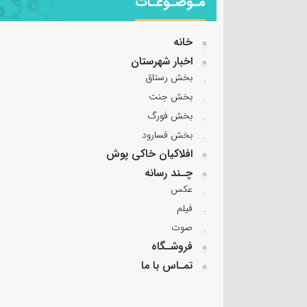
مـوضـوعـات
خانه
اخبار شهرستان
بخش رستاق
بخش جنت
بخش فورگ
بخش فسارود
افلاکیان خاکی پوش
چـند رسانه
عکس
فیلم
صوت
فروشـگاه
تمـاس با ما