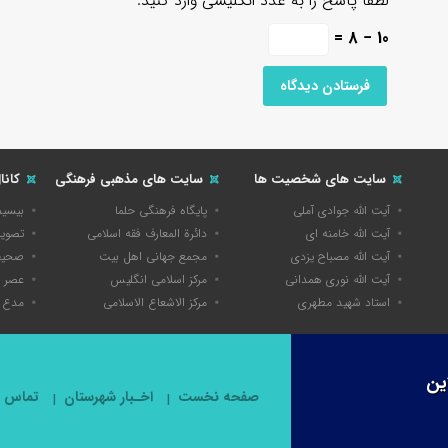
لطفا پاسخ را به عدد انگلیسی وارد کنید:
10 − 8 =
سایت های شخصیت ها
سایت های مذهبی فرهنگی
کانا
آیت الله جوادی آملی
پایگاه فرهنگی حلما
بیسی
آیت الله خامنه ای
دائرة المعارف فقه اسلامی
تصویر
آیت الله مصباح یزدی
مجمع جهانی اهل بیت
صحیفه
آیت الله نوری همدانی
مرکز اسلامی انگلیس
عصر 
استاد شهید مطهری
مرکز الاشعاع الاسلامی
مدع 
ین
صفحه نخست
اخـبار شهرستان
تماس با