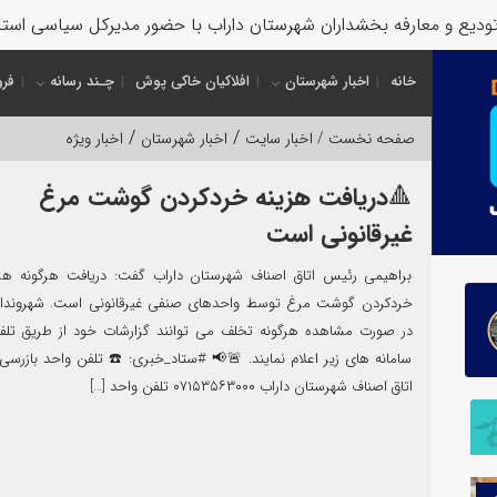
یع و معارفه بخشداران شهرستان داراب با حضور مدیرکل سیاسی استاندار
خانه
اخبار شهرستان
افلاکیان خاکی پوش
چـند رسانه
فرو
/
/
صفحه نخست /
اخبار سایت
اخبار شهرستان
اخبار ویژه
🔺دریافت هزینه خردکردن گوشت مرغ
غیرقانونی است
براهیمی رئیس اتاق اصناف شهرستان داراب گفت: دریافت هرگونه هزی
خردکردن گوشت مرغ توسط واحدهای صنفی غیرقانونی است. شهروندا
در صورت مشاهده هرگونه تخلف می توانند گزارشات خود از طریق تلفن
سامانه های زیر اعلام نمایند. 🚨📢 #ستاد_خبری: ☎️ تلفن واحد بازرسی
اتاق اصناف شهرستان داراب ۰۷۱۵۳۵۶۳۰۰۰ تلفن واحد […]