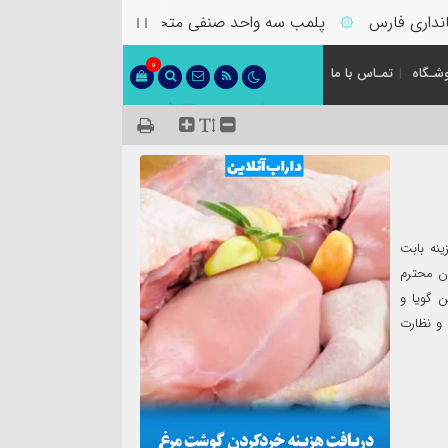
ی فارس
پلمب سه واحد صنفی متخلف در گشت مشترک بازرسی د
۞
0
شـگاه
تمـاس با ما
نه بابت
ن محترم
 گویا و
 و نظارت