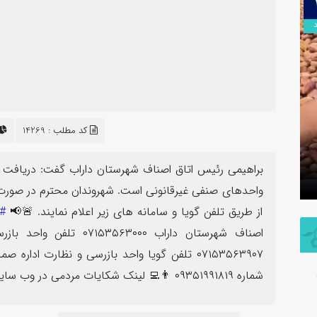
۰۹
اردیبهشت
برگزاری آیین تودیع و معارفه بخشداران
کد مطلب : 14269
شهرستان داراب با حضور مدیرکل سیاسی
پلمب سه 
براهیمی رئیس اتاق اصناف شهرستان داراب گفت: دریافت
استانداری فارس
مشترک با
واحدهای صنفی غیرقانونی است. شهروندان محترم در صورت
از طریق تلفن گویا و سامانه های زیر اعلام نمایند. 🚨📢
#
اصناف شهرستان داراب ۰۰۰
۰۷۱۵۳۵۶۳۹۰۷ تلفن گویا واحد بازرسی و نظارت اداره صمت شهرستان داراب ۱۲۴ 📱ارسال
شماره ۰۹۳۵۱۹۹۱۸۱۹ 👨‍💻 لینک شکایات مردمی در وب سایت