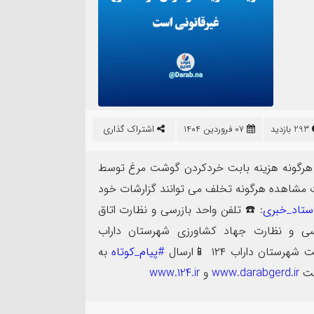
۰۹
اردیبهشت
293 بازدید
07 فروردین 1404
اشتراک گذاری
واحد صنفی متخلف در گشت
ظرفیت‌های کم‌نظیر کشاو
 هرگونه هزینه بابت خردکردن گوشت مرغ توسط
زرسی در شهرستان
نیازمند توجه ویژه مسئو
 مشاهده هرگونه تخلف می توانند گزارشات خود
ستاد_خبری
: ☎️ تلفن واحد بازرسی و نظارت اتاق
۰۷۱۵۳۵۶۳ تلفن واحد بازرسی و نظارت جهاد کشاورزی شهرستان داراب
#پیام_کوتاه
به
www.darabgerd.ir
و
www.124.ir