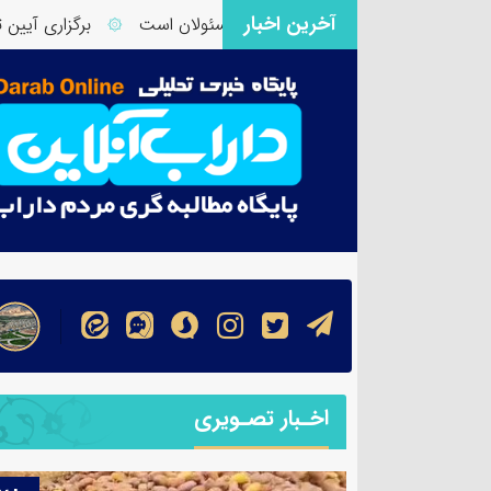
آخرین اخبار
فورگ داراب نیازمند توجه ویژه مسئولان است
برگزاری آیین تود
۞
اخـبار تصـویری