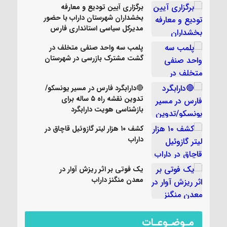
برگزاری آیین تودیع و معارفه
بخشداران شهرستان داراب با حضور
مدیرکل سیاسی استانداری فارس
پلمب سه واحد صنفی متخلف در
گشت مشترک بازرسی در شهرستان
🔴دارابگرد فارس در مسیر یونسکو/
تدوین نقشه راه ۵ ساله برای
بازشناسی هویت دارابگرد
کشف ۱۰ هزار لیتر گازوئیل قاچاق در
داراب
یک فوتی بر اثر ریزش آوار در
معدن منگنز داراب
مـوضـوعـات