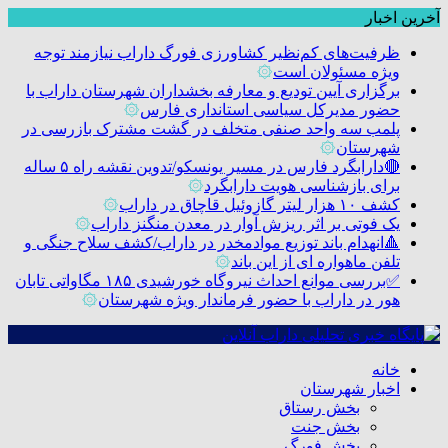
آخرین اخبار
ظرفیت‌های کم‌نظیر کشاورزی فورگ داراب نیازمند توجه
ویژه مسئولان است
۞
برگزاری آیین تودیع و معارفه بخشداران شهرستان داراب با
حضور مدیرکل سیاسی استانداری فارس
۞
پلمب سه واحد صنفی متخلف در گشت مشترک بازرسی در
شهرستان
۞
🔴دارابگرد فارس در مسیر یونسکو/تدوین نقشه راه ۵ ساله
برای بازشناسی هویت دارابگرد
۞
کشف ۱۰ هزار لیتر گازوئیل قاچاق در داراب
۞
یک فوتی بر اثر ریزش آوار در معدن منگنز داراب
۞
🔺انهدام باند توزیع موادمخدر در داراب/کشف سلاح جنگی و
تلفن ماهواره ای از این باند
۞
✅بررسی موانع احداث نیروگاه خورشیدی ۱۸۵ مگاواتی تابان
هور در داراب با حضور فرماندار ویژه شهرستان
۞
خانه
اخبار شهرستان
بخش رستاق
بخش جنت
بخش فورگ