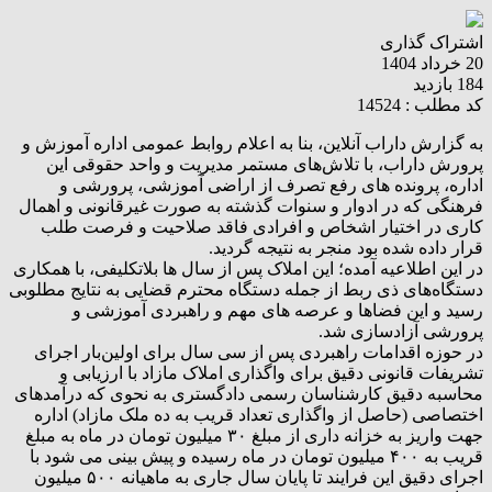
اشتراک گذاری
20 خرداد 1404
184 بازدید
کد مطلب : 14524
به گزارش داراب آنلاین، بنا به اعلام روابط عمومی اداره آموزش و
پرورش داراب، با تلاش‌های مستمر مدیریت و واحد حقوقی این
اداره، پرونده های رفع تصرف از اراضی آموزشی، پرورشی و
فرهنگی که در ادوار و سنوات گذشته به صورت غیرقانونی و اهمال
کاری در اختیار اشخاص و افرادی فاقد صلاحیت و فرصت طلب
قرار داده شده بود منجر به نتیجه گردید.
در این اطلاعیه آمده؛ این املاک پس از سال ها بلاتکلیفی، با همکاری
دستگاه‌های ذی‌ ربط از جمله دستگاه محترم قضایی به نتایج مطلوبی
رسید و این فضاها و عرصه های مهم و راهبردی آموزشی و
پرورشی آزادسازی شد.
در حوزه اقدامات راهبردی پس از سی سال برای اولین‌بار اجرای
تشریفات قانونی دقیق برای واگذاری املاک مازاد با ارزیابی و
محاسبه دقیق کارشناسان رسمی دادگستری به نحوی که درآمدهای
اختصاصی (حاصل از واگذاری تعداد قریب به ده ملک مازاد) اداره
جهت واریز به خزانه داری از مبلغ ۳٠ میلیون تومان در ماه به مبلغ
قریب به ۴٠٠ میلیون تومان در ماه رسیده و پیش بینی می شود با
اجرای دقیق این فرایند تا پایان سال جاری به ماهیانه ۵٠٠ میلیون