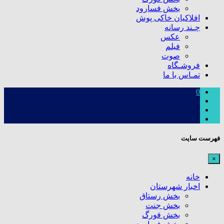
بخش فسارود
افلاکیان خاکی پوش
چـند رسانه
عکس
فیلم
صوت
فروشـگاه
تمـاس با ما
0
فهرست سایت
×
خانه
اخبار شهرستان
بخش رستاق
بخش جنت
بخش فورگ