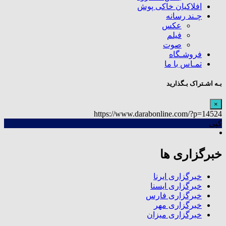
افلاکیان خاکی پوش
چـند رسانه
عکس
فیلم
صوت
فروشـگاه
تمـاس با ما
بـه اشـتراک بـگذارید
×
https://www.darabonline.com/?p=14524
کپی
خبرگزاری ها
خبرگزاری ایرنا
خبرگزاری ایسنا
خبرگزاری فارس
خبرگزاری مهر
خبرگزاری میزان