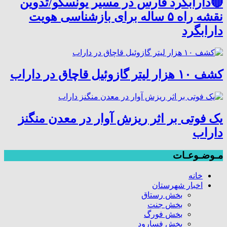
🔴دارابگرد فارس در مسیر یونسکو/تدوین
نقشه راه ۵ ساله برای بازشناسی هویت
دارابگرد
کشف ۱۰ هزار لیتر گازوئیل قاچاق در داراب
یک فوتی بر اثر ریزش آوار در معدن منگنز
داراب
مـوضـوعـات
خانه
اخبار شهرستان
بخش رستاق
بخش جنت
بخش فورگ
بخش فسارود