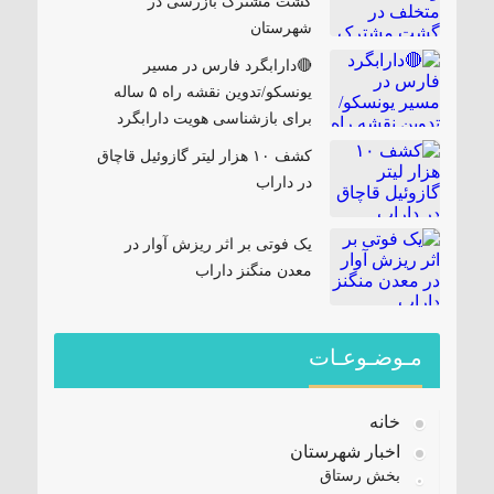
گشت مشترک بازرسی در
شهرستان
🔴دارابگرد فارس در مسیر
یونسکو/تدوین نقشه راه ۵ ساله
برای بازشناسی هویت دارابگرد
کشف ۱۰ هزار لیتر گازوئیل قاچاق
در داراب
یک فوتی بر اثر ریزش آوار در
معدن منگنز داراب
مـوضـوعـات
خانه
اخبار شهرستان
بخش رستاق