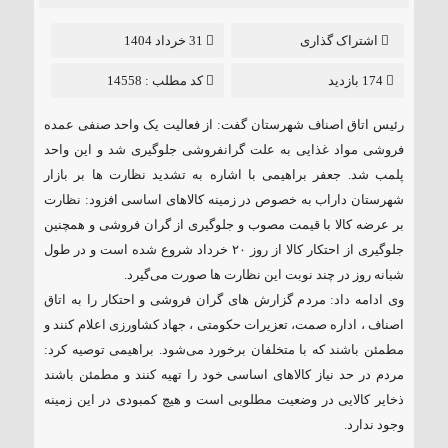
۱۸۵ مگاواتی تابان هور در داراب با حضور
اشتراک گذاری
31 خرداد 1404
فرماندار ویژه شهرستان
174 بازدید
کد مطلب : 14558
رئیس اتاق اصناف شهرستان گفت: از فعالیت یک واحد صنفی عمده
فروشی مواد غذایی به علت گرانفروشی جلوگیری شد و این واحد
پلمب شد. جعفر براهیمی با اشاره به تشدید نظارت ها بر بازار
شهرستان داراب به خصوص در زمینه کالاهای اساسی افزود: نظارت
بر عرضه کالا با قیمت مصوب و جلوگیری از گران‌ فروشی و همچنین
جلوگیری از احتکار کالا از روز ۲۰ خرداد شروع شده است و در طول
شبانه‌ روز در چند نوبت این نظارت‌ ها صورت می‌گیرد.
وی ادامه داد: مردم گزارش‌ های گران‌ فروشی و احتکار را به اتاق
اصناف ، اداره صمت، تعزیرات حکومتی ، جهاد کشاورزی اعلام کنند و
مطمئن باشند که با متخلفان برخورد می‌شود. براهیمی توصیه کرد:
مردم در حد نیاز کالاهای اساسی خود را تهیه کنند و مطمئن باشند
ذخایر کالایی در وضعیت مطلوبی است و هیچ کمبودی در این زمینه
وجود ندارد.