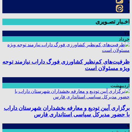
اخـبار تصـویری
۲۸
خرداد
ظرفیت‌های کم‌نظیر کشاورزی فورگ داراب نیازمند توجه
ویژه مسئولان است
۰۹
اردیبهشت
برگزاری آیین تودیع و معارفه بخشداران شهرستان داراب
با حضور مدیرکل سیاسی استانداری فارس
۰۹
اردیبهشت