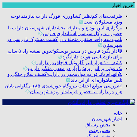
آخرین اخبار
ظرفیت‌های کم‌نظیر کشاورزی فورگ داراب نیازمند توجه
ویژه مسئولان است
۞
برگزاری آیین تودیع و معارفه بخشداران شهرستان داراب با
حضور مدیرکل سیاسی استانداری فارس
۞
پلمب سه واحد صنفی متخلف در گشت مشترک بازرسی در
شهرستان
۞
🔴دارابگرد فارس در مسیر یونسکو/تدوین نقشه راه ۵ ساله
برای بازشناسی هویت دارابگرد
۞
کشف ۱۰ هزار لیتر گازوئیل قاچاق در داراب
۞
یک فوتی بر اثر ریزش آوار در معدن منگنز داراب
۞
🔺انهدام باند توزیع موادمخدر در داراب/کشف سلاح جنگی و
تلفن ماهواره ای از این باند
۞
✅بررسی موانع احداث نیروگاه خورشیدی ۱۸۵ مگاواتی تابان
هور در داراب با حضور فرماندار ویژه شهرستان
۞
خانه
اخبار شهرستان
بخش رستاق
بخش جنت
بخش فورگ