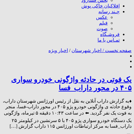
بخش فسارود
افلاکیان خاکی پوش
چـند رسانه
عکس
فیلم
صوت
فروشـگاه
تمـاس با ما
صفحه نخست /
اخبار شهرستان
/
اخبار ویژه
یک فوتی در حادثه واژگونی خودرو سواری
۴۰۵ در محور داراب_فسا
♦️به گزارش داراب آنلاین به نقل از رئیس اورژانس شهرستان داراب،
وقوع حادثه ی واژگونی خودرو پژو ۴۰۵ در محور داراب-فسا، منجر
به فوت یک نفر گردید. ⬅️ در ساعت ۱۰:۴۳ دقیقه ۵ تیرماه، واژگونی
یک دستگاه خودرو سواری پژو ۴۰۵ با ۵ سرنشین در کیلومتر ۲۵
داراب_فسا به مرکز ارتباطات اورژانس ۱۱۵ داراب گزارش […]