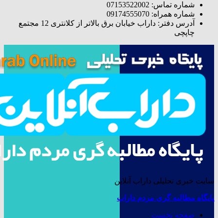
شماره تماس: 07153522002
شماره همراه: 09174555070
آدرس دفتر: داراب خیابان برق بالاتر از کلانتری 12 مجتمع
چاپچی
سایت خبری تحلیلی داراب آنلاین
پایگاه مطالبه گری مردم داراب
صفحه نخست