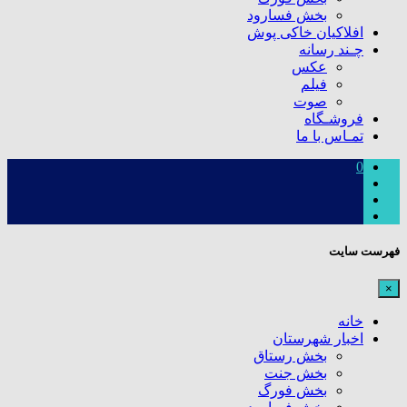
بخش فسارود
افلاکیان خاکی پوش
چـند رسانه
عکس
فیلم
صوت
فروشـگاه
تمـاس با ما
0
فهرست سایت
×
خانه
اخبار شهرستان
بخش رستاق
بخش جنت
بخش فورگ