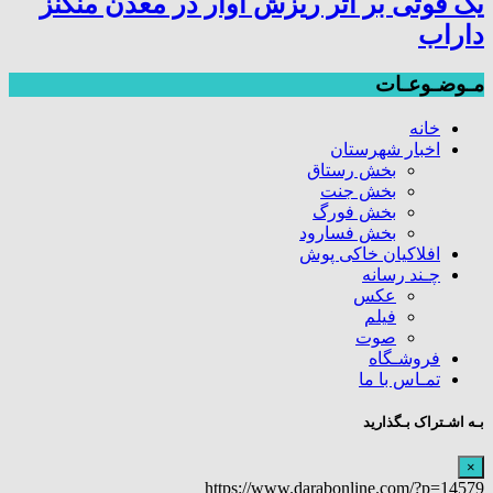
یک فوتی بر اثر ریزش آوار در معدن منگنز
داراب
مـوضـوعـات
خانه
اخبار شهرستان
بخش رستاق
بخش جنت
بخش فورگ
بخش فسارود
افلاکیان خاکی پوش
چـند رسانه
عکس
فیلم
صوت
فروشـگاه
تمـاس با ما
بـه اشـتراک بـگذارید
×
https://www.darabonline.com/?p=14579