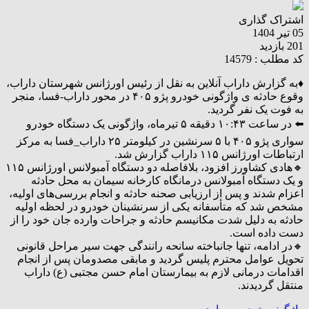
اشتراک گذاری
05 تیر 1404
201 بازدید
کد مطلب : 14579
♦️به گزارش داراب آنلاین به نقل از رئیس اورژانس شهرستان داراب،
وقوع حادثه ی واژگونی خودرو پژو ۴۰۵ در محور داراب-فسا، منجر
به فوت یک نفر گردید.
⬅️ در ساعت ۱۰:۴۳ دقیقه ۵ تیرماه، واژگونی یک دستگاه خودرو
سواری پژو ۴۰۵ با ۵ سرنشین در کیلومتر ۲۵ داراب_فسا به مرکز
ارتباطات اورژانس ۱۱۵ داراب گزارش شد.
🔸هادی کشاورز افزود، بلافاصله دو دستگاه آمبولانس اورژانس ۱۱۵
و یک دستگاه آمبولانس درمانگاه کارخانه سیمان به محل حادثه
اعزام شدند و پس از ارزیابی صحنه حادثه و انجام بررسی‌های اولیه،
مشخص شد که متأسفانه یکی از سرنشینان خودرو در لحظه اولیه
حادثه به دلیل شدت مکانیسم حادثه و جراحات وارده جان خود را از
دست داده است.
🔸در ادامه، تنها جانباخته سانحه رانندگی جهت سیر مراحل قانونی
تحویل عوامل محترم پلیس گردید و مابقی مصدومان پس از انجام
اقدامات درمانی لازم به بیمارستان امام حسن مجتبی (ع) داراب
منتقل گردیدند.