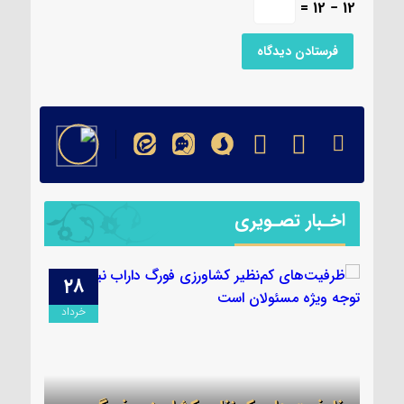
12 − 12 =
اخـبار تصـویری
۲۸
۰۹
دیبهشت
خرداد
برگز