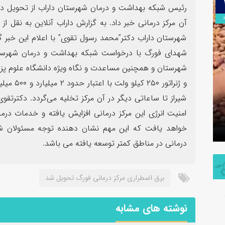
۰۹
رئیس شبکه بهداشت و درمان شهرستان داراب از تحویل دیزل
اردیبهشت
آن مرکز درمانی خبر داد. به گزارش داراب آنلاین به نقل 
شهرستان داراب دکتر”محمد رسول تقوی” با اعلام این خبر
شهدای فورگ با درخواست شبکه بهداشت و درمان شهرستان
شهرستان و همچنین مساعدت و نگاه ویژه دانشگاه علوم پز
و ژنراتور
برگزاری آیین تودیع و معارفه بخشداران
شیراز تا ساعاتی دیگر در آن مرکز تخلیه می‌گردد. دکترتقوی 
شهرستان داراب با حضور مدیرکل سیاسی
پلمب سه 
امنیت انرژی این مرکز درمانی افزایش یافته و خدمات درم
استانداری فارس
مشترک با
خواهد یافت که این مهم نشان دهنده توجه مسئولان ش
درمانی در مناطق کمتر توسعه یافته می باشد.
برق اضطراری مرکز درمانی فورگ تحویل شد
نوشته های مشابه