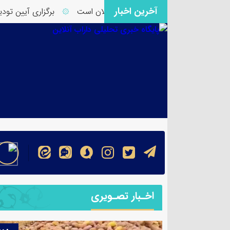
آخرین اخبار
رگ داراب نیازمند توجه ویژه مسئولان است
برگزاری آیین تودیع 
۞
اخـبار تصـویری