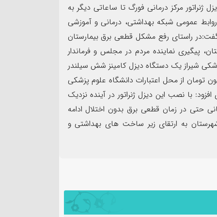
۰۹
 ژنراتور مرکز درمانی فورگ تا ساعاتی دیگر به
اردیبهشت
از روابط عمومی شبکه بهداشتی، درمانی و آموزشی
 گفت:در راستای رفع مشکل قطعی برق بیمارستان
، پیگیری نماینده مردم در مجلس و فرماندار
شکی شیراز یک دستگاه دیزل کامینز شش سیلندر
 ۲۵٠ کیلو ولت با اعتبار حدود ۲ میلیارد و ۵٠٠ میلیون تومان از محل اعتبارات دانشگاه علوم پزشکی
افزود: با نصب این دیزل ژنراتور در آینده نزدیک
واحد صنفی متخلف در گشت
ظرفیت‌های کم‌نظیر کشاو
انی حتی در زمان قطعی برق بدون اختلال ادامه
زرسی در شهرستان
نیازمند توجه ویژه مسئو
هرستان به ارتقای زیر ساخت های بهداشتی و