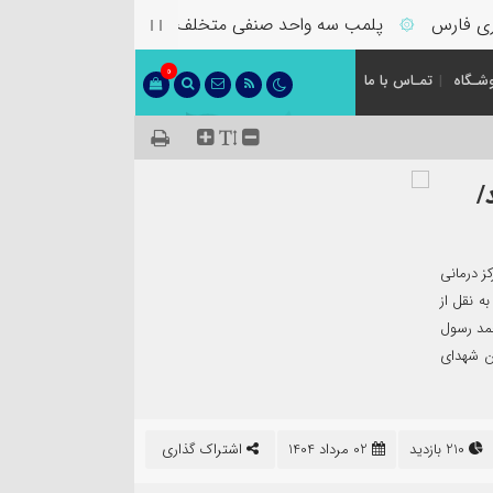
فارس
پلمب سه واحد صنفی متخلف در گشت مشترک بازرسی در 
۞
0
شـگاه
تمـاس با ما
/
ز درمانی
به نقل از
حمد رسول
ان شهدای
210 بازدید
02 مرداد 1404
اشتراک گذاری