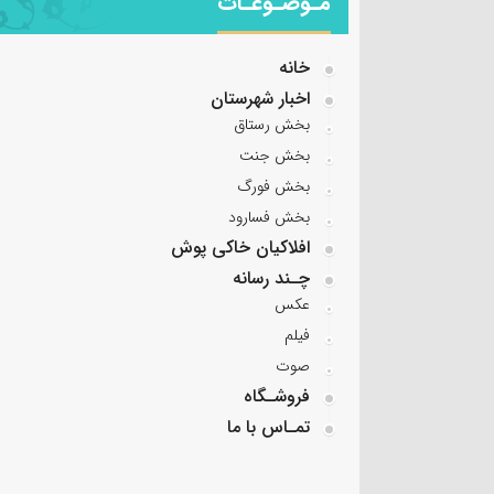
مـوضـوعـات
خانه
اخبار شهرستان
بخش رستاق
بخش جنت
بخش فورگ
بخش فسارود
افلاکیان خاکی پوش
چـند رسانه
عکس
فیلم
صوت
فروشـگاه
تمـاس با ما