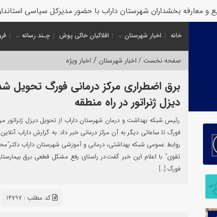
و معارفه بخشداران شهرستان داراب با حضور مدیرکل سیاسی استانداری 
خانه
اخبار شهرستان
افلاکیان خاکی پوش
چـند رسانه
فرو
/
صفحه نخست /
اخبار شهرستان
اخبار ویژه
برق اضطراری مرکز درمانی فورگ تحویل شد
دیزل ژنراتور در راه منطقه
رئیس شبکه بهداشت و درمان شهرستان داراب از تحویل دیزل ژنراتور مرک
فورگ تا ساعاتی دیگر به آن مرکز درمانی خبر داد. به گزارش داراب آنلاین 
روابط عمومی شبکه بهداشتی، درمانی و آموزشی شهرستان داراب دکتر”م
تقوی” با اعلام این خبر گفت:در راستای رفع مشکل قطعی برق بیمارست
فورگ […]
کد مطلب : 14797