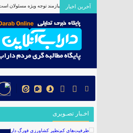
کم‌نظیر کشاورزی فورگ داراب نیازمند توجه ویژه مسئولان است
آخرین اخبار
۞
اخـبار تصـویری