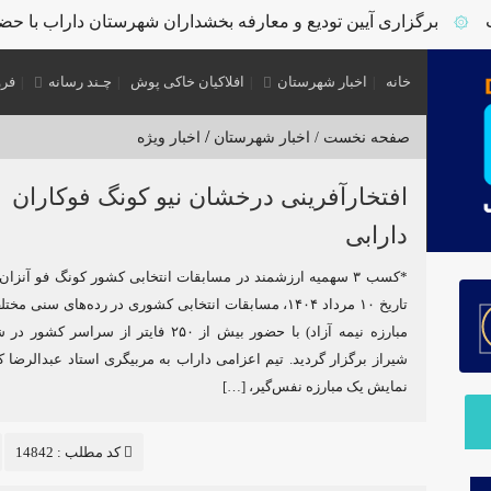
برگزاری آیین تودیع و معارفه بخشداران شهرستان داراب با حضور
خانه
اخبار شهرستان
افلاکیان خاکی پوش
چـند رسانه
فرو
/
صفحه نخست /
اخبار شهرستان
اخبار ویژه
افتخارآفرینی درخشان نیو کونگ فوکاران
دارابی
*کسب ۳ سهمیه ارزشمند در مسابقات انتخابی کشور کونگ فو آنزان
تاریخ ۱۰ مرداد ۱۴۰۴، مسابقات انتخابی کشوری در رده‌های سنی 
مبارزه نیمه آزاد) با حضور بیش از ۲۵۰ فایتر از سراسر 
شیراز برگزار گردید. تیم اعزامی داراب به مربیگری استاد عبدالرضا ک
نمایش یک مبارزه‌ نفس‌گیر، […]
کد مطلب : 14842