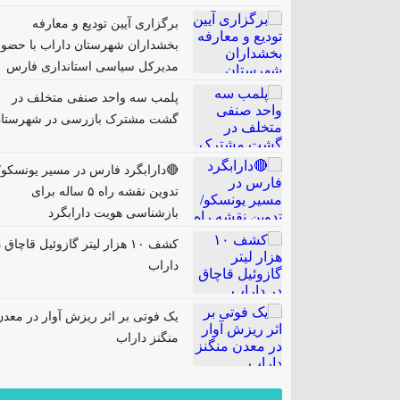
برگزاری آیین تودیع و معارفه
بخشداران شهرستان داراب با حضور
مدیرکل سیاسی استانداری فارس
پلمب سه واحد صنفی متخلف در
گشت مشترک بازرسی در شهرستا
🔴دارابگرد فارس در مسیر یونسکو/
تدوین نقشه راه ۵ ساله برای
بازشناسی هویت دارابگرد
کشف ۱۰ هزار لیتر گازوئیل قاچاق 
داراب
یک فوتی بر اثر ریزش آوار در معدن
منگنز داراب