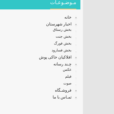
مـوضـوعـات
خانه
اخبار شهرستان
بخش رستاق
بخش جنت
بخش فورگ
بخش فسارود
افلاکیان خاکی پوش
چـند رسانه
عکس
فیلم
صوت
فروشـگاه
تمـاس با ما