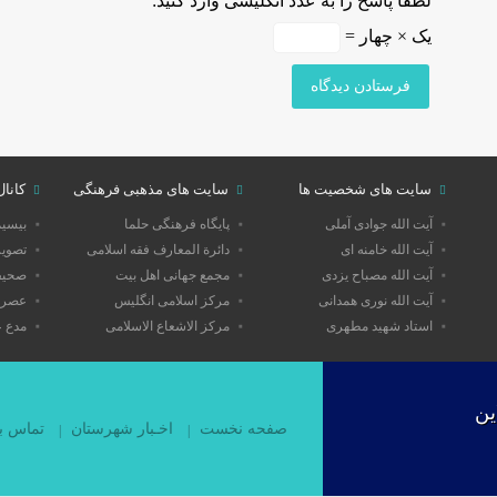
لطفا پاسخ را به عدد انگلیسی وارد کنید:
یک × چهار =
سایت های شخصیت ها
سایت های مذهبی فرهنگی
کانال
آیت الله جوادی آملی
پایگاه فرهنگی حلما
بیسی
آیت الله خامنه ای
دائرة المعارف فقه اسلامی
تصویر
آیت الله مصباح یزدی
مجمع جهانی اهل بیت
صحیفه
آیت الله نوری همدانی
مرکز اسلامی انگلیس
عصر 
استاد شهید مطهری
مرکز الاشعاع الاسلامی
مدع 
ین
صفحه نخست
اخـبار شهرستان
تماس با