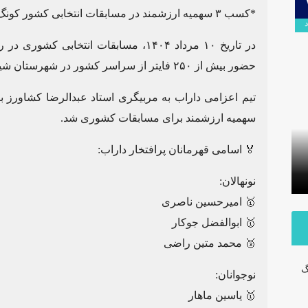
۰۹
*کسب ۳ سهمیه ارزشمند در مسابقات انتخابی کشور کونگ فو آنزان رزم*
اردیبهشت
در تاریخ ۱۰ مرداد ۱۴۰۴، مسابقات انتخاب
حضور بیش از ۲۵۰ فایتر از سراسر کشور در شهرستان شیراز برگزار گردید.
سهمیه ارزشمند برای مسابقات کشوری شد.
برگزاری آیین تودیع و معارفه بخشداران
🏅 اسامی قهرمانان پرافتخار داراب:
شهرستان داراب با حضور مدیرکل
پلمب سه 
سیاسی استانداری فارس
مشترک با
نونهالان:
🥇 امیرحسین ناصری
🥇 ابوالفضل جوکار
🥉 محمد متین راضی
گ
نوجوانان:
🥇 یاسین ماهار