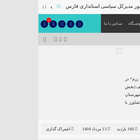
 مدیرکل سیاسی استانداری فارس
پلمب سه واحد صنفی متخلف 
۞
0
شـگاه
تمـاس با ما
 رزم* در
مختلف (بخش
کشور در شهرستان
شاورز با
160 بازدید
13 مرداد 1404
اشتراک گذاری