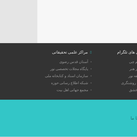
 های تلگرام
مراکز علمی تحقیقاتی
م چی
آستان قدس رضوی
 هنر
پایگاه مجلات تخصصی نور
 نور
سازمان اسناد و کتابخانه ملی
روشنگری
شبکه اطلاع رسانی حوزه
عشق
مجمع جهانی اهل بیت
 ما