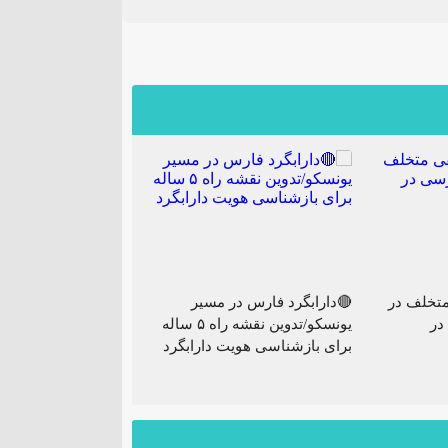
تخلف در
🔴دارابگرد فارس در مسیر
در
یونسکو/تدوین نقشه راه ۵ ساله
برای بازشناسی هویت دارابگرد