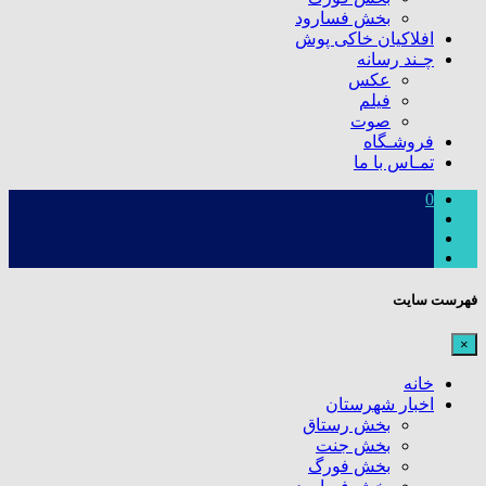
بخش فسارود
افلاکیان خاکی پوش
چـند رسانه
عکس
فیلم
صوت
فروشـگاه
تمـاس با ما
0
فهرست سایت
×
خانه
اخبار شهرستان
بخش رستاق
بخش جنت
بخش فورگ