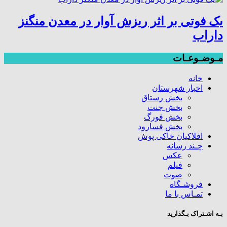
یک فوتی بر اثر ریزش آوار در معدن منگنز
داراب
مـوضـوعـات
خانه
اخبار شهرستان
بخش رستاق
بخش جنت
بخش فورگ
بخش فسارود
افلاکیان خاکی پوش
چـند رسانه
عکس
فیلم
صوت
فروشـگاه
تمـاس با ما
بـه اشـتراک بـگذارید