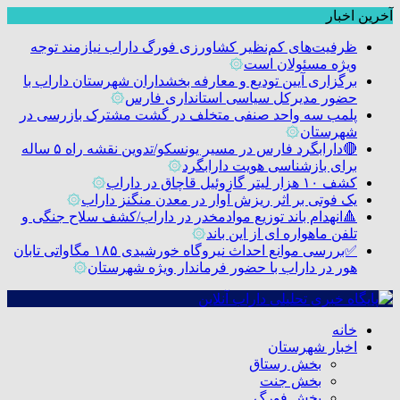
آخرین اخبار
ظرفیت‌های کم‌نظیر کشاورزی فورگ داراب نیازمند توجه
ویژه مسئولان است
۞
برگزاری آیین تودیع و معارفه بخشداران شهرستان داراب با
حضور مدیرکل سیاسی استانداری فارس
۞
پلمب سه واحد صنفی متخلف در گشت مشترک بازرسی در
شهرستان
۞
🔴دارابگرد فارس در مسیر یونسکو/تدوین نقشه راه ۵ ساله
برای بازشناسی هویت دارابگرد
۞
کشف ۱۰ هزار لیتر گازوئیل قاچاق در داراب
۞
یک فوتی بر اثر ریزش آوار در معدن منگنز داراب
۞
🔺انهدام باند توزیع موادمخدر در داراب/کشف سلاح جنگی و
تلفن ماهواره ای از این باند
۞
✅بررسی موانع احداث نیروگاه خورشیدی ۱۸۵ مگاواتی تابان
هور در داراب با حضور فرماندار ویژه شهرستان
۞
خانه
اخبار شهرستان
بخش رستاق
بخش جنت
بخش فورگ