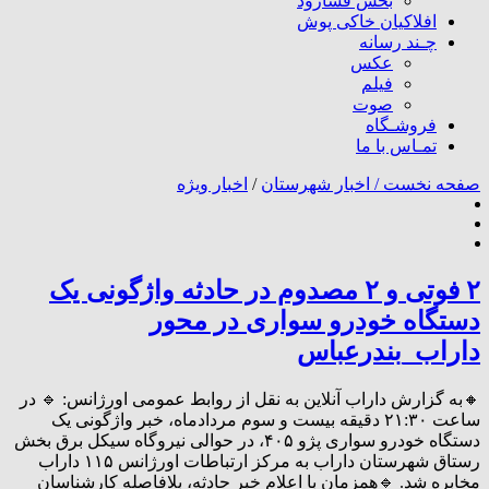
بخش فسارود
افلاکیان خاکی پوش
چـند رسانه
عکس
فیلم
صوت
فروشـگاه
تمـاس با ما
صفحه نخست /
اخبار شهرستان
/
اخبار ویژه
۲ فوتی و ۲ مصدوم در حادثه واژگونی یک
دستگاه خودرو سواری در محور
داراب_بندرعباس
🔸به گزارش داراب آنلاین به نقل از روابط عمومی اورژانس: 🔹 در
ساعت ۲۱:۳۰ دقیقه بیست و سوم مردادماه، خبر واژگونی یک
دستگاه خودرو سواری پژو ۴۰۵، در حوالی نیروگاه سیکل برق بخش
رستاق شهرستان داراب به مرکز ارتباطات اورژانس ۱۱۵ داراب
مخابره شد. 🔹همزمان با اعلام خبر حادثه، بلافاصله کارشناسان