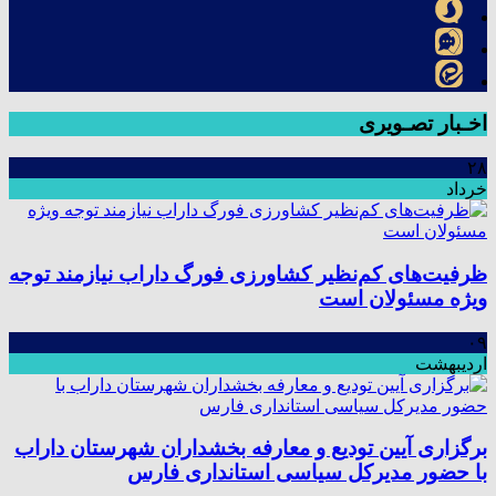
اخـبار تصـویری
۲۸
خرداد
ظرفیت‌های کم‌نظیر کشاورزی فورگ داراب نیازمند توجه
ویژه مسئولان است
۰۹
اردیبهشت
برگزاری آیین تودیع و معارفه بخشداران شهرستان داراب
با حضور مدیرکل سیاسی استانداری فارس