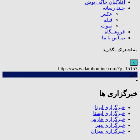
افلاکیان خاکی پوش
چـند رسانه
عکس
فیلم
صوت
فروشـگاه
تمـاس با ما
بـه اشـتراک بـگذارید
×
https://www.darabonline.com/?p=15153
کپی
خبرگزاری ها
خبرگزاری ایرنا
خبرگزاری ایسنا
خبرگزاری فارس
خبرگزاری مهر
خبرگزاری میزان