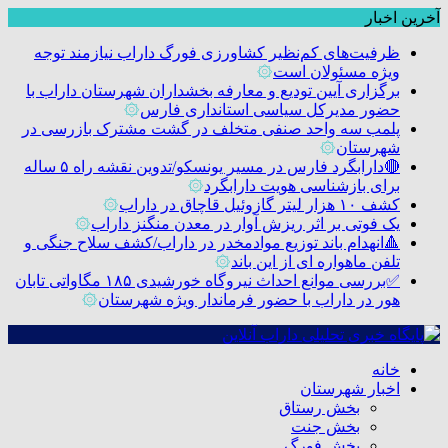
آخرین اخبار
ظرفیت‌های کم‌نظیر کشاورزی فورگ داراب نیازمند توجه
ویژه مسئولان است
۞
برگزاری آیین تودیع و معارفه بخشداران شهرستان داراب با
حضور مدیرکل سیاسی استانداری فارس
۞
پلمب سه واحد صنفی متخلف در گشت مشترک بازرسی در
شهرستان
۞
🔴دارابگرد فارس در مسیر یونسکو/تدوین نقشه راه ۵ ساله
برای بازشناسی هویت دارابگرد
۞
کشف ۱۰ هزار لیتر گازوئیل قاچاق در داراب
۞
یک فوتی بر اثر ریزش آوار در معدن منگنز داراب
۞
🔺انهدام باند توزیع موادمخدر در داراب/کشف سلاح جنگی و
تلفن ماهواره ای از این باند
۞
✅بررسی موانع احداث نیروگاه خورشیدی ۱۸۵ مگاواتی تابان
هور در داراب با حضور فرماندار ویژه شهرستان
۞
خانه
اخبار شهرستان
بخش رستاق
بخش جنت
بخش فورگ