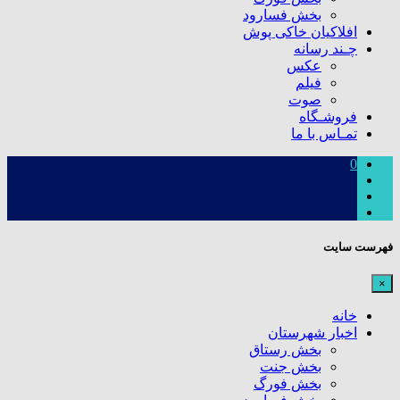
بخش فسارود
افلاکیان خاکی پوش
چـند رسانه
عکس
فیلم
صوت
فروشـگاه
تمـاس با ما
0
فهرست سایت
×
خانه
اخبار شهرستان
بخش رستاق
بخش جنت
بخش فورگ