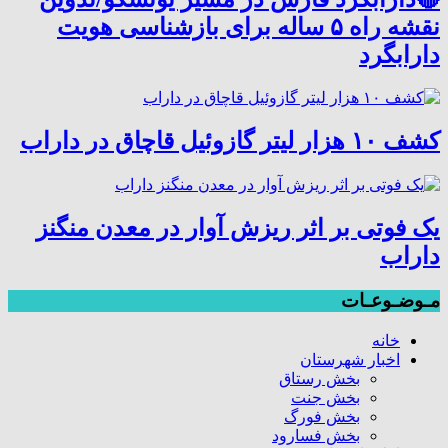
نقشه راه ۵ ساله برای بازشناسی هویت
دارابگرد
کشف ۱۰ هزار لیتر گازوئیل قاچاق در داراب
یک فوتی بر اثر ریزش آوار در معدن منگنز
داراب
مـوضـوعـات
خانه
اخبار شهرستان
بخش رستاق
بخش جنت
بخش فورگ
بخش فسارود