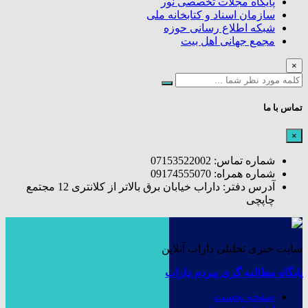
پایگاه مجلات تخصصی نور
سازمان اسناد و کتابخانه ملی
شبکه اطلاع رسانی حوزه
مجمع جهانی اهل بیت
×
تماس با ما
×
شماره تماس: 07153522002
شماره همراه: 09174555070
آدرس دفتر: داراب خیابان برق بالاتر از کلانتری 12 مجتمع
چاپچی
سایت خبری تحلیلی داراب آنلاین
پایگاه مطالبه گری مردم داراب
صفحه نخست