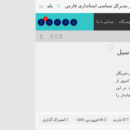
مدیرکل سیاسی استانداری فارس
پلمب سه واحد صنفی متخلف د
۞
0
شـگاه
تمـاس با ما
 سیل
 خبرنگار
مروز از
 در این
ندار را
877 بازدید
08 فروردین 1405
اشتراک گذاری