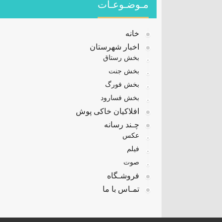
مـوضـوعـات
خانه
اخبار شهرستان
بخش رستاق
بخش جنت
بخش فورگ
بخش فسارود
افلاکیان خاکی پوش
چـند رسانه
عکس
فیلم
صوت
فروشـگاه
تمـاس با ما