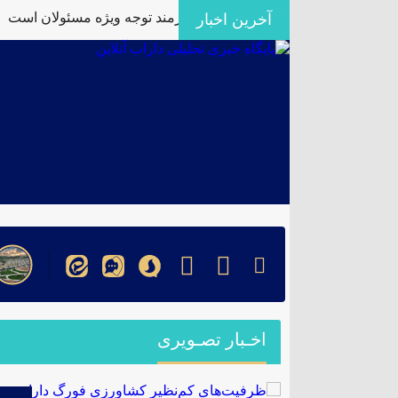
م‌نظیر کشاورزی فورگ داراب نیازمند توجه ویژه مسئولان است
آخرین اخبار
۞
اخـبار تصـویری