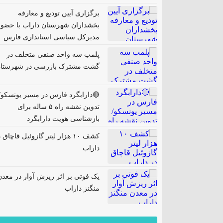
برگزاری آیین تودیع و معارفه
بخشداران شهرستان داراب با حضور
مدیرکل سیاسی استانداری فارس
پلمب سه واحد صنفی متخلف در
گشت مشترک بازرسی در شهرستا
🔴دارابگرد فارس در مسیر یونسکو/
تدوین نقشه راه ۵ ساله برای
بازشناسی هویت دارابگرد
کشف ۱۰ هزار لیتر گازوئیل قاچاق 
داراب
یک فوتی بر اثر ریزش آوار در معدن
منگنز داراب