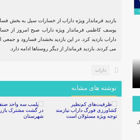
۰۹
اردیبهشت
بازدید فرماندار ویژه داراب از خسارات سیل به بخش فسار
یوسف کاظمی فرماندار ویژه داراب صبح امروز از خسا
داراب بازدید کرد. در این بازدید بخشدار فسارود و جمعی 
می کردند. بازدید فرماندار از دیگر روستاها ادامه دارد.
برگزاری آیین تودیع و معارفه بخشداران
شهرستان داراب با حضور مدیرکل
پلمب سه 
داراب
سیاسی استانداری فارس
مشترک با
نوشته های مشابه
گ