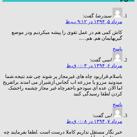
سیدرضا
گفت:
مرداد ۵, ۱۳۹۴ در ۹:۱۲ ب٫ظ
کاش کمی هم در عمل تقوی را پیشه میکردیم ودر موضع
گیریهایمان هم. هم…..
پاسخ
اسی
گفت:
مرداد ۶, ۱۳۹۴ در ۰:۰۳ ق٫ظ
باسلام.قراربود چاه های غیرمجاز پر شوند چی شد نتیجه.شما
میدونید مزرو یا مزرعه اب کجاس.ازشیراز می امدند براتفریح
اما الان عده ای سودجو باحفرچاه غیر مجاز چشمه راخشک
کردن لطفا رسیدگی کنید
پاسخ
ابی
گفت:
مرداد ۷, ۱۳۹۴ در ۰:۰۸ ق٫ظ
خبر نگار مستقل نداریم کاملا درست است .لطفا بفرمایند چه