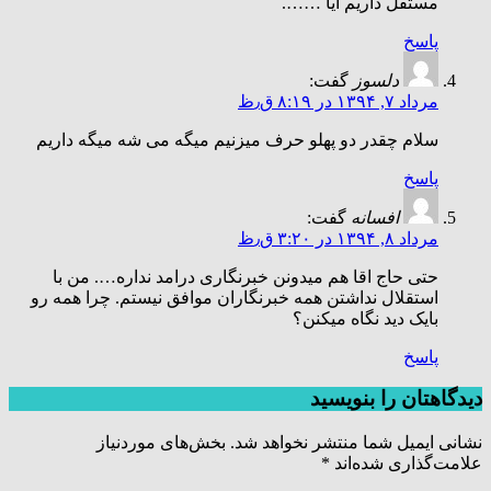
مستقل داریم آیا …….
پاسخ
دلسوز
گفت:
مرداد ۷, ۱۳۹۴ در ۸:۱۹ ق٫ظ
سلام چقدر دو پهلو حرف میزنیم میگه می شه میگه داریم
پاسخ
افسانه
گفت:
مرداد ۸, ۱۳۹۴ در ۳:۲۰ ق٫ظ
حتی حاج اقا هم میدونن خبرنگاری درامد نداره…. من با
استقلال نداشتن همه خبرنگاران موافق نیستم. چرا همه رو
بایک دید نگاه میکنن؟
پاسخ
دیدگاهتان را بنویسید
نشانی ایمیل شما منتشر نخواهد شد.
بخش‌های موردنیاز
علامت‌گذاری شده‌اند
*