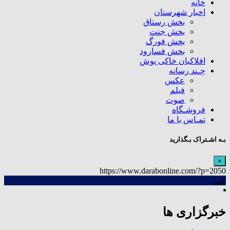
خانه
اخبار شهرستان
بخش رستاق
بخش جنت
بخش فورگ
بخش فسارود
افلاکیان خاکی پوش
چـند رسانه
عکس
فیلم
صوت
فروشـگاه
تمـاس با ما
بـه اشـتراک بـگذارید
×
https://www.darabonline.com/?p=2050
کپی
خبرگزاری ها