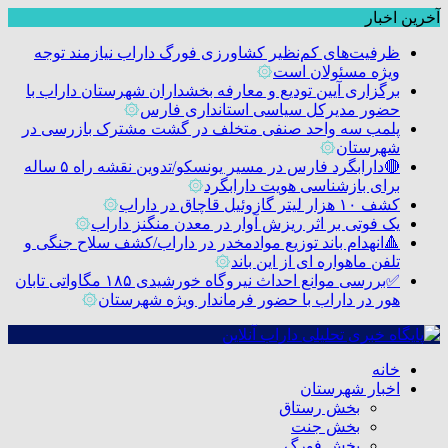
آخرین اخبار
ظرفیت‌های کم‌نظیر کشاورزی فورگ داراب نیازمند توجه
ویژه مسئولان است
۞
برگزاری آیین تودیع و معارفه بخشداران شهرستان داراب با
حضور مدیرکل سیاسی استانداری فارس
۞
پلمب سه واحد صنفی متخلف در گشت مشترک بازرسی در
شهرستان
۞
🔴دارابگرد فارس در مسیر یونسکو/تدوین نقشه راه ۵ ساله
برای بازشناسی هویت دارابگرد
۞
کشف ۱۰ هزار لیتر گازوئیل قاچاق در داراب
۞
یک فوتی بر اثر ریزش آوار در معدن منگنز داراب
۞
🔺انهدام باند توزیع موادمخدر در داراب/کشف سلاح جنگی و
تلفن ماهواره ای از این باند
۞
✅بررسی موانع احداث نیروگاه خورشیدی ۱۸۵ مگاواتی تابان
هور در داراب با حضور فرماندار ویژه شهرستان
۞
خانه
اخبار شهرستان
بخش رستاق
بخش جنت
بخش فورگ