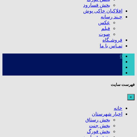
بخش فسارود
افلاکیان خاکی پوش
چـند رسانه
عکس
فیلم
صوت
فروشـگاه
تمـاس با ما
0
فهرست سایت
×
خانه
اخبار شهرستان
بخش رستاق
بخش جنت
بخش فورگ