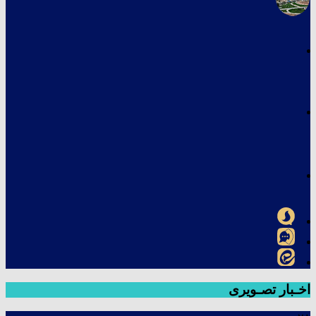
اخـبار تصـویری