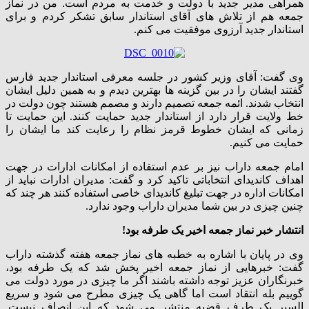
همراهی مدیر جدید با دولت و خدمت به مردم است. من در نماز
جمعه هم از تلاش های آقای استاندار سابق تشکر کردم و برای
استاندار جدید آرزوی موفقیت می کنم.
وی گفت: آقای وزیر کشور در جلسه معرفی استاندار جدید فارس
گفتند ایشان را در بین گزینه ها بهترین دیدم و به همین دلیل ایشان
انتخاب شدند. ائمه جمعه تصمیم دارند و مصمم هستند چون دولت در
خط ولایت قرار دارد از استاندار جدید حمایت کنند. این حمایت تا
زمانی که ایشان خطوط قرمز نظام را رعایت کند ما ایشان را
حمایت می کنیم.
امام جمعه داراب نیز بر عدم استفاده از امکانات ادارات در جهت
اهداف کاندیدای انتخاباتی تاکید کرد و گفت: مدیران ادارات نباید از
امکانات اداره در جهت تبلیغ کاندیدای خاصی استفاده کنند هر چند که
چنین چیزی در بین شما مدیران داراب وجود ندارد.
انتشار خبر نماز جمعه اخیر یک طرفه بود!
وی در پایان با اشاره به خطبه های نماز جمعه هفته گذشته داراب
گفت: خبرهایی از نماز جمعه اخیر پخش شد که یک طرفه بود،
خبرنگاران عزیز توجه داشته باشند اگر ما چیزی در مورد دولت می
گوییم بله انتقاد است اما گاهی یک چیزی مطرح می شود و سریع
السیر یک طرف قضیه منتشر می شود که این انصاف نیست.