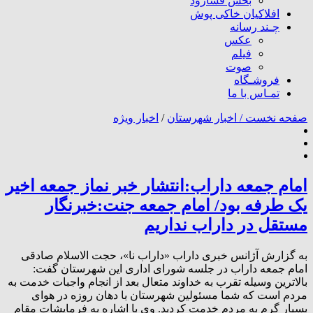
بخش فسارود
افلاکیان خاکی پوش
چـند رسانه
عکس
فیلم
صوت
فروشـگاه
تمـاس با ما
صفحه نخست /
اخبار شهرستان
/
اخبار ویژه
امام جمعه داراب:انتشار خبر نماز جمعه اخیر
یک طرفه بود/ امام جمعه جنت:خبرنگار
مستقل در داراب نداریم
به گزارش آژانس خبری داراب «داراب نا»، حجت الاسلام صادقی
امام جمعه داراب در جلسه شورای اداری این شهرستان گفت:
بالاترین وسیله تقرب به خداوند متعال بعد از انجام واجبات خدمت به
مردم است که شما مسئولین شهرستان با دهان روزه در هوای
بسیار گرم به مردم خدمت کردید. وی با اشاره به فرمایشات مقام