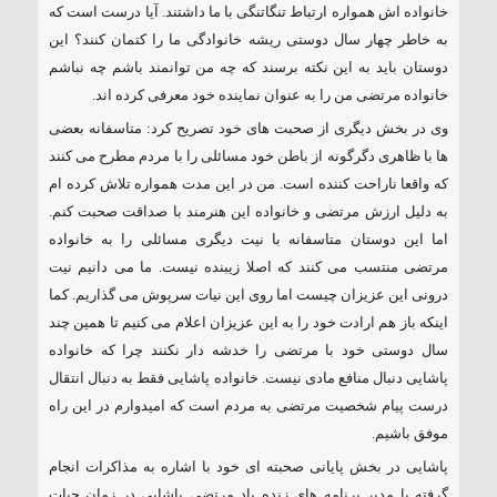
خانواده اش همواره ارتباط تنگاتنگی با ما داشتند. آیا درست است که
به خاطر چهار سال دوستی ریشه خانوادگی ما را کتمان کنند؟ این
دوستان باید به این نکته برسند که چه من توانمند باشم چه نباشم
خانواده مرتضی من را به عنوان نماینده خود معرفی کرده اند.
وی در بخش دیگری از صحبت های خود تصریح کرد: متاسفانه بعضی
ها با ظاهری دگرگونه از باطن خود مسائلی را با مردم مطرح می کنند
که واقعا ناراحت کننده است. من در این مدت همواره تلاش کرده ام
به دلیل ارزش مرتضی و خانواده این هنرمند با صداقت صحبت کنم.
اما این دوستان متاسفانه با نیت دیگری مسائلی را به خانواده
مرتضی منتسب می کنند که اصلا زیبنده نیست. ما می دانیم نیت
درونی این عزیزان چیست اما روی این نیات سرپوش می گذاریم. کما
اینکه باز هم ارادت خود را به این عزیزان اعلام می کنیم تا همین چند
سال دوستی خود با مرتضی را خدشه دار نکنند چرا که خانواده
پاشایی دنبال منافع مادی نیست. خانواده پاشایی فقط به دنبال انتقال
درست پیام شخصیت مرتضی به مردم است که امیدوارم در این راه
موفق باشیم.
پاشایی در بخش پایانی صحبته ای خود با اشاره به مذاکرات انجام
گرفته با مدیر برنامه های زنده یاد مرتضی پاشایی در زمان حیات