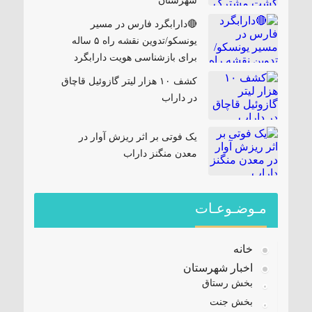
شهرستان
🔴دارابگرد فارس در مسیر
یونسکو/تدوین نقشه راه ۵ ساله
برای بازشناسی هویت دارابگرد
کشف ۱۰ هزار لیتر گازوئیل قاچاق
در داراب
یک فوتی بر اثر ریزش آوار در
معدن منگنز داراب
مـوضـوعـات
خانه
اخبار شهرستان
بخش رستاق
بخش جنت