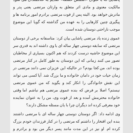
مالکیت معنوی و مادی اثر متعلق به وارثان مرتضی یعنی پدر و
مادرش خواهد بود. البته پس از فوت مرتضی برادرم امور برنامه ها و
پیگیری چنین کارهایی را به عهده من گذاشته که گویا این موضوع
موجب ناراحتی دوستان شده است.
عموی زنده یاد مرتضی پاشایی بیان کرد: متاسفانه برخی از دوستان
مرتضی که سابقه دوستی چهار ساله ای با وی داشته اند به قدری سر
این موضوع حاشیه درست کردند که هم اکنون بسیاری از مخاطبان
تصور می کنند زمانی که این دوستان به طور کامل در کنار مرتضی
بوده اند، من کجا بودم؟ در حالیکه این عزیزان نمی دانند مرتضی در
زمان حیات خود در دامان خانواده و ما بزرگ شد. آیا کسی می تواند
این نقش خانوادگی را انکار کند و بگوید که من عموی مرتضی
نیستم؟ اصلا بر فرض که بنده عموی مرتضی هم نباشم اما وقتی
خانواده محترمش آمده و بعد از فوت وی، من را به عنوان نماینده
خود معرفی کرده اند دیگران چرا با یان مسئله مشکل دارند؟
وی ادامه داد: اگر دوستان دوستی چهار ساله ای با مرتضی داشتند
بنده این افتخار را داشتم که مرتضی را در کنار فرزندان خودم بزرگ
کرده ام. او نیز در این مدت مانند پسر دیگر من بود و برادرم و