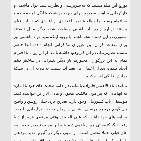
توزیع این فیلم مستند که به سرپرستی و نظارت سید جواد هاشمی و
کارگردانی شاهین صمدپور برای توزیع در شبکه خانگی آماده شده و
به اتمام رسید اما مطلع شدیم با تعدادی از افرادی که در این فیلم
مستند درباره زنده یاد پاشایی مصاحبه شده دیگر مایل نیستند
حضوری در این فیلم داشته باشند. با وجود اینکه سید جواد هاشمی نیز
برای متقاعد کردن این عزیزان مذاکراتی انجام داده، آنها حاضر
نیستند تصویرشان در این کار وجود داشته باشد. از این رو ما با احترام
تمام به این بزرگوارن مجبوریم بار دیگر تغییراتی در ساختار فیلم
ایجاد کنیم و بعد از اعمال این تغییرات نسبت به توزیع آن در شبکه
نمایش خانگی اقدام کنیم.
نماینده تام الاختیار خانواده پاشایی در ادامه صحبت های خود با اشاره
به ابهاماتی که پیرامون مالکیت معنوی و مادی آثار این خواننده فقید
موسیقی پاپ کشورمان وجود دارد، تصریح کرد: خیلی روشن و واضح
می گویم مرحوم مرتضی پاشایی در زمان حیاتش قراردادی با مدیر
برنامه های خود داشت که علی القاعده وقتی مرتضی عزیز از دنیا
رفت دیگر کنسرتی هم برپا نمی‌شود بنابراین موضوع مدیریت برنامه
های قبلی عملا منتفی است. از سوی دیگر در آلبوم جدید مرتضی
پاشایی که با عنوان «اسمش عشقه» تقدیم به علاقمندان می شود