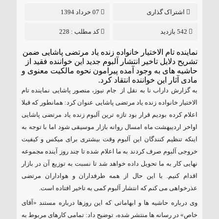
۱۸۵ مگاواتی تابان هور در داراب با حضور
اشتراک گذاری
07 خرداد 1394
فرماندار ویژه شهرستان
542 بازدید
کد مطلب : 228
نماینده تام الاختیار خانواده زنده یاد مرتضی پاشایی ضمن
تشریح دلایل تاخیر انتشار آلبوم جدید این خواننده فقید از
حاشیه های به وجود آمده پیرامون نحوه مالکیت معنوی و
مادی آثار این خواننده انتقاد کرد.
به گزارش داراب نا به نقل از جام نیوز، منصور پاشایی نماینده تام
الاختیار خانواده زنده یاد مرتضی پاشایی عنوان کرد: همانطور که قبلا
اعلام کرده بودیم قرار بود تازه ترین آلبوم زنده یاد مرتضی پاشایی
اواخر اردیبهشت ماه امسال روانه بازار موسیقی شود اما با توجه به
اینکه تنظیم کنندگان این آلبوم وقت بیشتری برای میکس و کیفیت
خروجی آلبوم صرف کردند به ما اعلام شده تا چند روز آینده مجموعه
نهایی کار به ما تحویل داده خواهد شد تا نسبت به توزیع آن در بازار
اقدام کنیم. با این حال از همه طرفداران و هواداران مرتضی
عذرخواهی می کنم که انتشار آلبوم کمی به تاخیر افتاده است.
وی درباره حاشیه ها و ابهاماتی که این روزها درباره مستند «آقای
خاص» در رسانه ها منتشر شده، توضیح داد: تمامی کارهای مربوط به