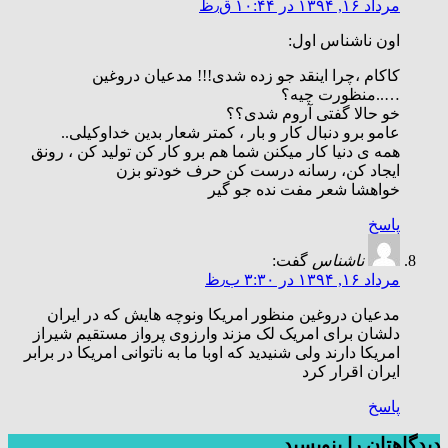
مرداد ۱۶, ۱۳۹۴ در ۱۰:۴۴ ق٫ظ
اون ناشناس اول:
کاکام ،چرا اینقد جو زده شدی!!! مدعیان دروغین
…..منظورت چیه؟
خو حالا گفتی آروم شدی؟؟
عامو برو دنبال کار و بار ، کمتر شعار بدین خداوکیلی..
همه ی دنیا کار میکنن شما هم برو کار کن تولید کن ، رونق
ایجاد کن، رسانه درست کن حرف خودتو بزن
خواهشا شعر مفت نده جو گیر
پاسخ
ناشناس
گفت:
مرداد ۱۶, ۱۳۹۴ در ۳:۳۰ ب٫ظ
مدعیان دروغین منظور امریکا ونوچه هایش که در ایران
دلشان برای امریک لک مزند وارزوی پرواز مستقیم شیراز
امریکا دارند ولی شنیدید که اوبا ما به ناتوانی امریکا در برابر
ایران اقرار کرد
پاسخ
دیدگاهتان را بنویسید