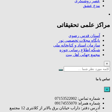
عصر روشنگری
مدع عشق
مراکز علمی تحقیقاتی
آستان قدس رضوی
پایگاه مجلات تخصصی نور
سازمان اسناد و کتابخانه ملی
شبکه اطلاع رسانی حوزه
مجمع جهانی اهل بیت
×
تماس با ما
×
شماره تماس: 07153522002
شماره همراه: 09174555070
آدرس دفتر: داراب خیابان برق بالاتر از کلانتری 12 مجتمع