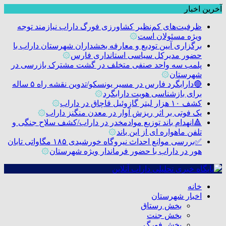
آخرین اخبار
ظرفیت‌های کم‌نظیر کشاورزی فورگ داراب نیازمند توجه
ویژه مسئولان است
۞
برگزاری آیین تودیع و معارفه بخشداران شهرستان داراب با
حضور مدیرکل سیاسی استانداری فارس
۞
پلمب سه واحد صنفی متخلف در گشت مشترک بازرسی در
شهرستان
۞
🔴دارابگرد فارس در مسیر یونسکو/تدوین نقشه راه ۵ ساله
برای بازشناسی هویت دارابگرد
۞
کشف ۱۰ هزار لیتر گازوئیل قاچاق در داراب
۞
یک فوتی بر اثر ریزش آوار در معدن منگنز داراب
۞
🔺انهدام باند توزیع موادمخدر در داراب/کشف سلاح جنگی و
تلفن ماهواره ای از این باند
۞
✅بررسی موانع احداث نیروگاه خورشیدی ۱۸۵ مگاواتی تابان
هور در داراب با حضور فرماندار ویژه شهرستان
۞
خانه
اخبار شهرستان
بخش رستاق
بخش جنت
بخش فورگ