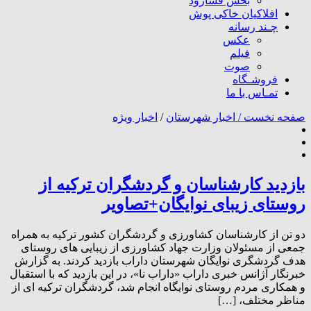
بخش فسارود
افلاکیان خاکی پوش
چـند رسانه
عکس
فیلم
صوت
فروشـگاه
تمـاس با ما
صفحه نخست /
اخبار شهرستان
/
اخبار ویژه
بازدید کارشناسان و گردشگران ترکیه از
روستای زیبای نوایگان+تصاویر
دو تن از کارشناسان کشاورزی و گردشگران کشور ترکیه به همراه
جمعی از مسئولان وزارت جهاد کشاورزی از زیبایی های روستای
هدف گردشگری نوایگان شهرستان داراب بازدید کردند. به گزارش
خبرنگار آژانس خبری داراب «داراب نا»، در این بازدید که با استقبال
و همکاری مردم روستای نوایگاه انجام شد، گردشگران ترکیه ای از
مناظر مختلف، […]