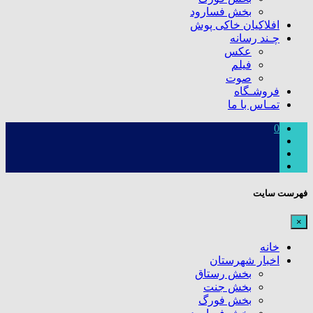
بخش فسارود
افلاکیان خاکی پوش
چـند رسانه
عکس
فیلم
صوت
فروشـگاه
تمـاس با ما
0
فهرست سایت
×
خانه
اخبار شهرستان
بخش رستاق
بخش جنت
بخش فورگ