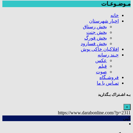
مـوضـوعـات
خانه
اخبار شهرستان
بخش رستاق
بخش جنت
بخش فورگ
بخش فسارود
افلاکیان خاکی پوش
چـند رسانه
عکس
فیلم
صوت
فروشـگاه
تمـاس با ما
بـه اشـتراک بـگذارید
×
https://www.darabonline.com/?p=2311
کپی