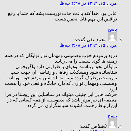
مرداد ۱۵, ۱۳۹۴ در ۲:۴۸ ب٫ظ
عالی بود..خدا کنه باعث جذب توریست بشه که حتما با رفع
نواقص این مهم قابل تحقق هست
پاسخ
محمد علی
گفت:
مرداد ۱۵, ۱۳۹۴ در ۳:۰۸ ب٫ظ
درود برمردم خوب وصمیمی ومهمان نواز نوایگان که در همه
زمینه ها گوی سبقت را می ربایند
نوایگان بحق زیباست وهوای با طراوتی دارد واگربخوبی
شناسانده شود ومشکلات رفاهی وارتباطی ان جهت جلب
توریست برطرف گردد میتوا ند با داشتن مردم خوب وبا ادب
وصمیمی ومهمان نوازی که دارد جایگاه واقعی خود را بدست
اورد
حرکت هایی این چنینی میتواند در شناسایی این روستا در فرا
منطقه ای نیز موثر باشد که بدینوسیله از همه کسانی که در
این ارتباط زحمت کشیدند سپاسگزاری می گردد
پاسخ
ناشناس
گفت: