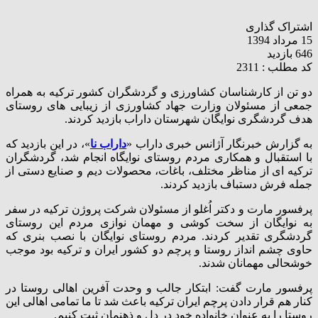
اشتراک گذاری
15 مرداد 1394
646 بازدید
کد مطلب : 2311
دو تن از کارشناسان کشاورزی و گردشگران کشور ترکیه به همراه
جمعی از مسئولان وزارت جهاد کشاورزی از زیبایی های روستای
هدف گردشگری نوایگان شهرستان داراب بازدید کردند.
به گزارش خبرنگار آژانس خبری داراب «
داراب نا
»، در این بازدید که
با استقبال و همکاری مردم روستای نوایگاه انجام شد، گردشگران
ترکیه ای از مناظر مختلف، باغات، محصولات دیم و صنایع دستی از
جمله فرش دستباف بازدید کردند.
پرفسور مارت و دکتر اُغلو از مسئولان شرکت پروژن ترکیه در سفر
به نوایگان از سخت کوشی و مهمان نوازی مردم این روستای
گردشگری تقدیر کردند. مردم روستای نوایگان با نصب بنری که
حاوی چشم انداز روستا و پرچم دو کشور ایران و ترکیه بود موجب
خوشحالی مهمانان شدند.
پرفسور مارت گفت: ابتکار جالب و وحدت آفرین اهالی روستا در
کنار هم قرار دادن پرچم ایران ترکیه باعث شد تا ما تمامی اهالی این
روستا را به عنوان خانواده خود در دل و ذهنمان ثبت کنیم.