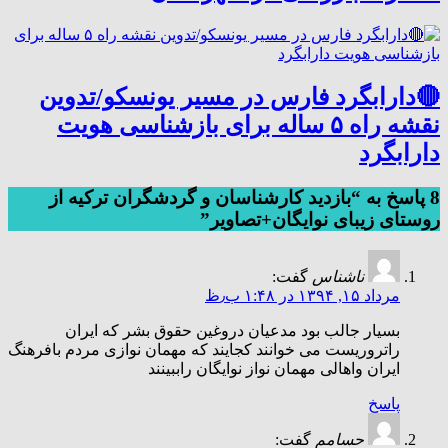
🔴دارابگرد فارس در مسیر یونسکو/تدوین
نقشه راه ۵ ساله برای بازشناسی هویت
دارابگرد
8 پاسخ به “بازدید کارشناسان و گردشگران ترکیه از
روستای زیبای نوایگان+تصاویر”
ناشناس
گفت:
مرداد ۱۵, ۱۳۹۴ در ۱:۴۸ ب٫ظ
بسیار جالب بود مدعیان دروغین حقوق بشر که ایران
راتروریست می خوانند کجایند که مهمان نوازی مردم بافرهنگ
ایران واهالی مهمان نواز نوایگان راببینند
پاسخ
حسامم
گفت: