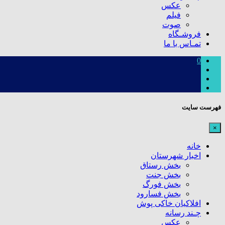
عکس
فیلم
صوت
فروشـگاه
تمـاس با ما
0
فهرست سایت
×
خانه
اخبار شهرستان
بخش رستاق
بخش جنت
بخش فورگ
بخش فسارود
افلاکیان خاکی پوش
چـند رسانه
عکس