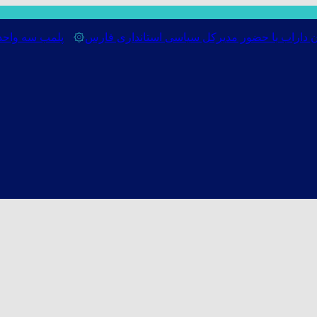
اب با حضور مدیرکل سیاسی استانداری فارس
۞
پلمب سه واحد صنفی