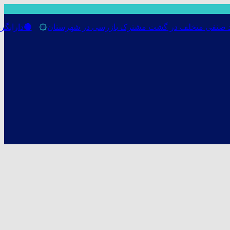
 متخلف در گشت مشترک بازرسی در شهرستان
۞
🔴دارابگرد فارس در مسیر یو