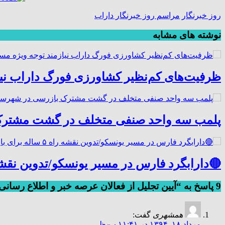
روز خبرنگار
مراسم روز خبرنگار داراب
نوشته های مشابه
ظرفیت‌های کم‌نظیر کشاورزی فورگ داراب نی
پلمب سه واحد صنفی متخلف در گشت مشترک
🔴دارابگرد فارس در مسیر یونسکو/تدوین نقشه راه ۵ ساله برای بازشناسی هوی
9 پاسخ به “آیین تجلیل از فعالان عرصه خبر و اطلاع رسانی”
همشهری
گفت:
مرداد ۱۸, ۱۳۹۴ در ۱۱:۴۱ ب٫ظ